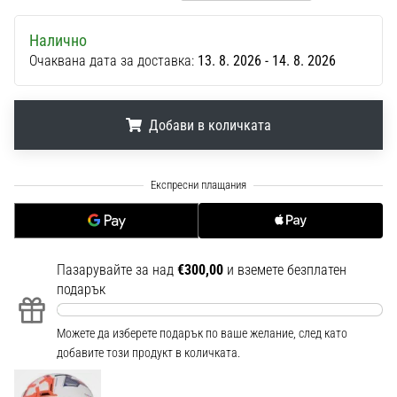
1 мин. четене
Nike
Налично
Phantom
Очаквана дата за доставка:
13. 8. 2026 - 14. 8. 2026
6
Открий
Добави в количката
новите
футболни
обувки
.
.
.
Nike
Phantom
6
–
прецизност,
Пазарувайте за над
€300,00
и вземете безплатен
контрол
подарък
и
мощ
Можете да изберете подарък по ваше желание, след като
във
добавите този продукт в количката.
всяко
докосване.