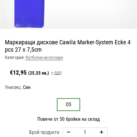
с
официални
екипи
и
обувки
от
Маркиращи дискове Cawila Marker-System Ecke 4
Nike,
pcs 27 x 7,5cm
adidas
и
Категория:
Футболни аксесоари
PUMA.
Бъди
€12,95
(25,33 лв.)
с ДДС
част
от
Унисекс,
Син
всеки
мач,
гол
OS
и…
Повече от 50 бройки на склад
9. 6. 2025
Брой продукти:
•