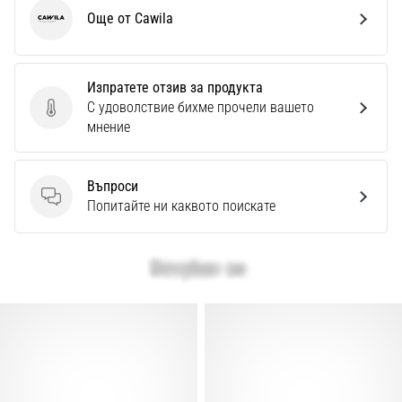
Още от Cawila
Cawila
Изпратете отзив за продукта
С удоволствие бихме прочели вашето
Изпратете отзив за продукта
мнение
Въпроси
Въпроси
Попитайте ни каквото поискате