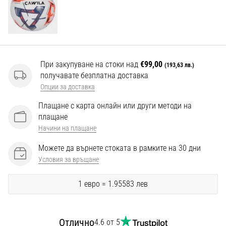
Перфектни
за
играчи,
…
При закупуване на стоки над
€99,00
(193,63 лв.)
Покажи
получавате безплатна доставка
всички
Опции за доставка
статии
Плащане с карта онлайн или други методи на
плащане
Начини на плащане
Можете да върнете стоката в рамките на 30 дни
Условия за връщане
1 евро = 1.95583 лев
Отлично
4.6 от 5