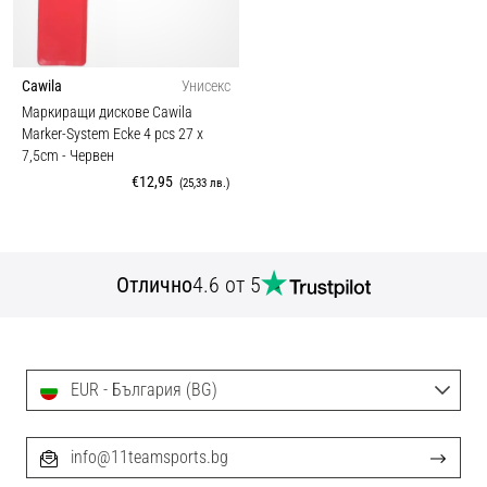
Cawila
Унисекс
Маркиращи дискове Cawila
Marker-System Ecke 4 pcs 27 x
7,5cm
- Червен
€12,95
(25,33 лв.)
Отлично
4.6 от 5
EUR - България (BG)
info@11teamsports.bg