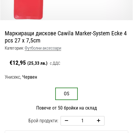
с
официални
екипи
и
обувки
Маркиращи дискове Cawila Marker-System Ecke 4
от
pcs 27 x 7,5cm
Nike,
adidas
Категория:
Футболни аксесоари
и
PUMA.
€12,95
(25,33 лв.)
с ДДС
Бъди
част
Унисекс,
Червен
от
всеки
мач,
OS
гол
и…
Повече от 50 бройки на склад
Брой продукти:
9. 6. 2025
•