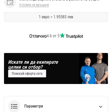
Перфектни
Условия за връщане
за
играчи,
1 евро = 1.95583 лев
…
Покажи
Отлично
4.6 от 5
всички
статии
Искате ли да екипирате
целия си отбор?
Поискай оферта сега
Параметри