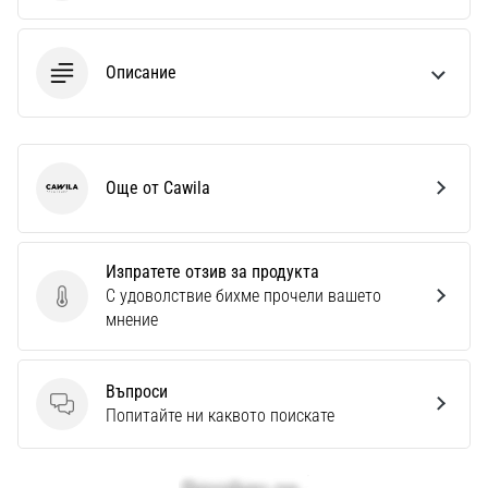
Описание
Още от Cawila
Cawila
Изпратете отзив за продукта
С удоволствие бихме прочели вашето
Изпратете отзив за продукта
мнение
Въпроси
Въпроси
Попитайте ни каквото поискате