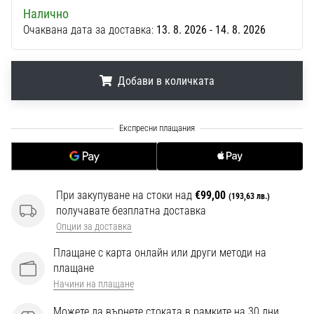
1 мин. четене
Налично
Nike
Очаквана дата за доставка:
13. 8. 2026 - 14. 8. 2026
Phantom
6
Добави в количката
Открий
новите
футболни
.
.
.
обувки
Nike
Phantom
6
–
При закупуване на стоки над
€99,00
(193,63 лв.)
прецизност,
получавате безплатна доставка
контрол
Опции за доставка
и
Плащане с карта онлайн или други методи на
мощ
плащане
във
Начини на плащане
всяко
докосване.
Можете да върнете стоката в рамките на 30 дни