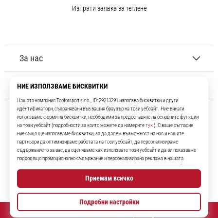
Изпрати заявка за теглене
За нас
Обслужване на клиенти
11teamsports.bg
Повече от 16 години ние сме ваши съотборници, представяйки ви
най-добрите и най-новите футболни продукти.
Instagram
YouTube
© 2010 – 2026
11teamsports.bg