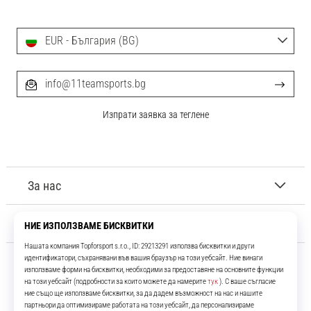
EUR - България (BG)
info@11teamsports.bg
Изпрати заявка за теглене
За нас
Обслужване на клиенти
11teamsports.bg
Повече от 16 години ние сме ваши съотборници, представяйки ви