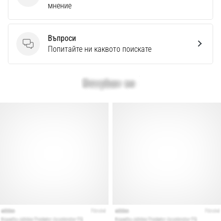
Перфектни
мнение
за
играчи,
…
Въпроси
Въпроси
Попитайте ни каквото поискате
Покажи
всички
статии