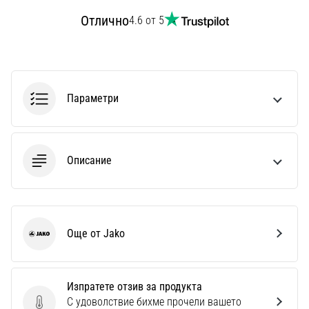
1 мин. четене
Отлично
4.6 от 5
Nike
Phantom
6
Открий
Параметри
новите
футболни
обувки
Nike
Описание
Phantom
6
–
прецизност,
контрол
Още от Jako
и
Jako
мощ
във
всяко
Изпратете отзив за продукта
докосване.
С удоволствие бихме прочели вашето
Изпратете отзив за продукта