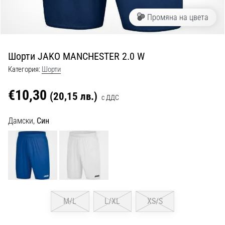
с
официални
Промяна на цвета
екипи
и
обувки
Шорти JAKO MANCHESTER 2.0 W
от
Nike,
Категория:
Шорти
adidas
и
€10,30
(20,15 лв.)
с ДДС
PUMA.
Бъди
Дамски,
Син
част
от
всеки
мач,
гол
и…
M/L
L/XL
XS/S
9. 6. 2025
•