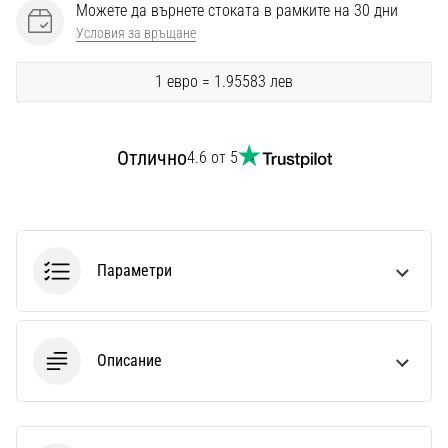
Перфектни
Можете да върнете стоката в рамките на 30 дни
за
Условия за връщане
играчи,
…
1 евро = 1.95583 лев
Покажи
Отлично
4.6 от 5
всички
статии
Параметри
Описание