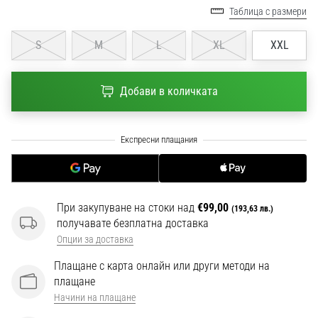
1 мин. четене
Таблица с размери
Nike
S
M
L
XL
XXL
Phantom
6
Открий
Добави в количката
новите
футболни
обувки
Nike
Phantom
6
–
При закупуване на стоки над
€99,00
(193,63 лв.)
прецизност,
получавате безплатна доставка
контрол
Опции за доставка
и
мощ
Плащане с карта онлайн или други методи на
във
плащане
всяко
Начини на плащане
докосване.