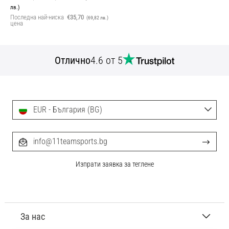
лв.)
Последна най-ниска
€35,70
(69,82 лв.)
цена
Отлично
4.6 от 5
EUR - България (BG)
info@11teamsports.bg
Изпрати заявка за теглене
За нас