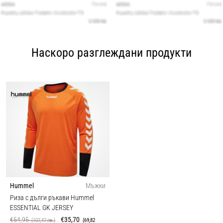
Наскоро разглеждани продукти
Hummel
Мъжки
Риза с дълги ръкави Hummel
ESSENTIAL GK JERSEY
€54,95
€35,70
(107,47 лв.)
(69,82