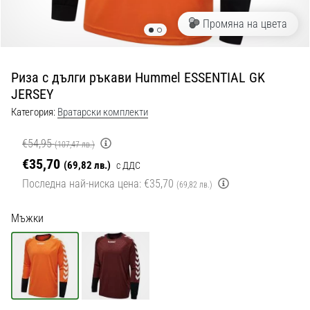
с
официални
Промяна на цвета
екипи
и
обувки
Риза с дълги ръкави Hummel ESSENTIAL GK
от
JERSEY
Nike,
adidas
Категория:
Вратарски комплекти
и
PUMA.
€54,95
(107,47 лв.)
Бъди
€35,70
(69,82 лв.)
с ДДС
част
Последна най-ниска цена:
€35,70
(69,82 лв.)
от
всеки
мач,
Мъжки
гол
и…
9. 6. 2025
•