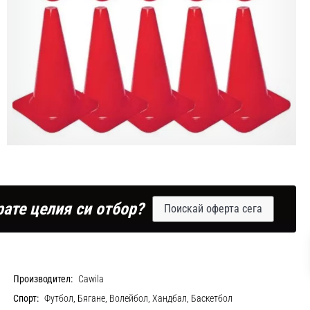
рате целия си отбор?
Поискай оферта сега
Производител:
Cawila
Спорт:
Футбол, Бягане, Волейбол, Хандбал, Баскетбол