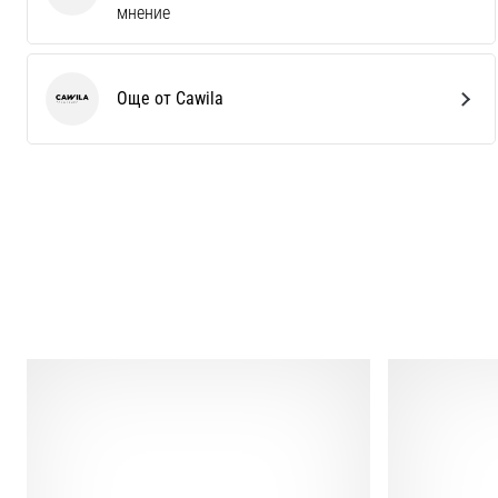
мнение
Още от Cawila
Cawila