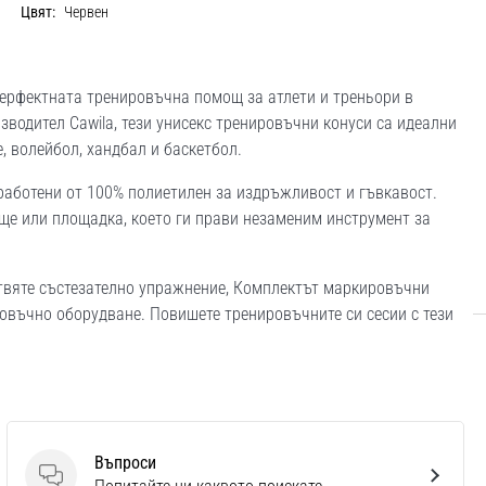
Цвят:
Червен
ерфектната тренировъчна помощ за атлети и треньори в
водител Cawila, тези унисекс тренировъчни конуси са идеални
, волейбол, хандбал и баскетбол.
зработени от 100% полиетилен за издръжливост и гъвкавост.
ще или площадка, което ги прави незаменим инструмент за
твяте състезателно упражнение, Комплектът маркировъчни
ровъчно оборудване. Повишете тренировъчните си сесии с тези
Въпроси
Въпроси