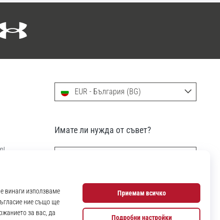
EUR - България (BG)
Имате ли нужда от съвет?
р!
info@11teamsports.bg