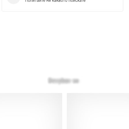
Попитайте ни каквото поискате