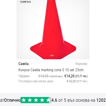
Cawila
Унисекс
Конуси Cawila marking cone S 10 set 23cm
Червен
€14,95
€14,20
(27,77 лв.)
(29,24 лв.)
Последна най-ниска цена
€14,20
(27,77 лв.)
OS
ат
Отлично
4.6
от 5 въз основа на
1202