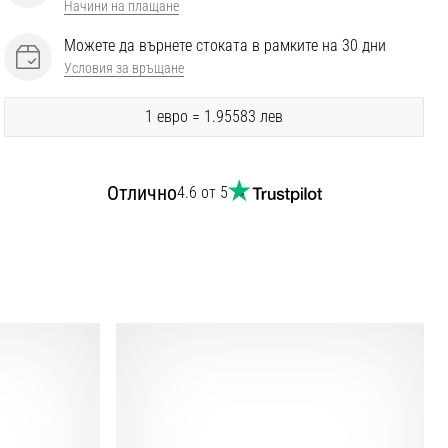
Начини на плащане
Можете да върнете стоката в рамките на 30 дни
Условия за връщане
1 евро = 1.95583 лев
Отлично
4.6 от 5