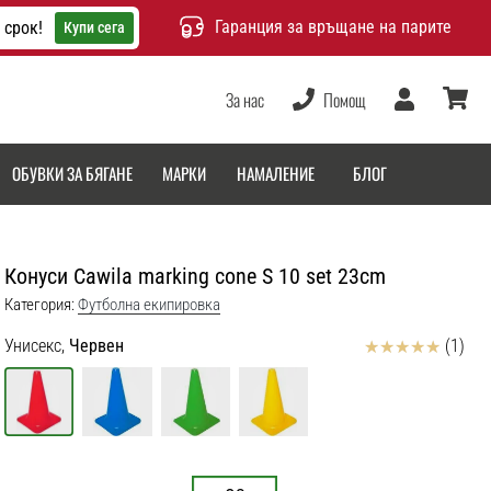
Гаранция за връщане на парите
 срок!
Купи сега
За нас
Помощ
Потребител
количка
ОБУВКИ ЗА БЯГАНЕ
МАРКИ
НАМАЛЕНИЕ
БЛОГ
Конуси Cawila marking cone S 10 set 23cm
Категория:
Футболна екипировка
Отзиви
Унисекс,
Червен
(1)