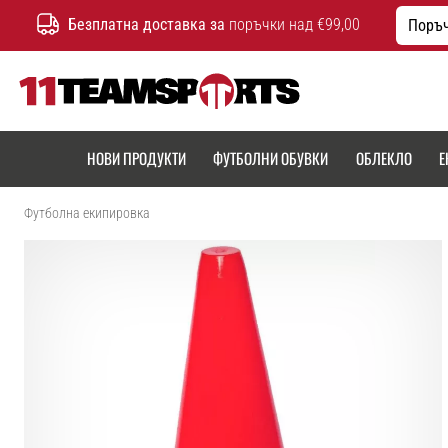
Безплатна доставка за
поръчки над €99,00
Поръч
11teamsports.bg
НОВИ ПРОДУКТИ
ФУТБОЛНИ ОБУВКИ
ОБЛЕКЛО
Е
Футболна екипировка