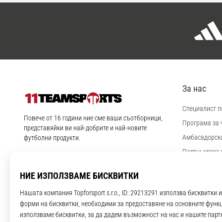
За нас
Специалист по
11teamsports.bg
Повече от 16 години ние сме ваши съотборници,
Програма за 
представяйки ви най-добрите и най-новите
Aмбасадорск
футболни продукти.
Партньорска 
Instagram
YouTube
Работа и кар
Настройки за
Правила и ус