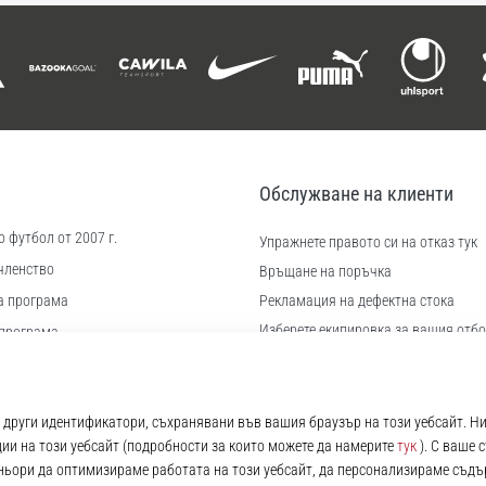
Обслужване на клиенти
 футбол от 2007 г.
Упражнете правото си на отказ тук
членство
Връщане на поръчка
а програма
Рекламация на дефектна стока
Изберете екипировка за вашия отбо
програма
Доставка и плащане
иера
Намерете правилния размер
 бисквитки
Контакт
ловия
Често задавани въпроси
Политика за поверителност