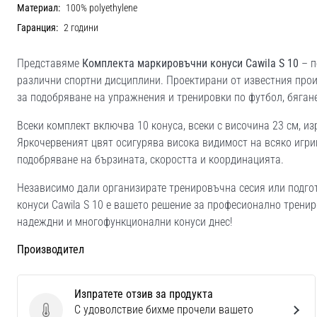
Материал:
100% polyethylene
Гаранция:
2 години
Представяме
Комплекта маркировъчни конуси Cawila S 10
– п
различни спортни дисциплини. Проектирани от известния произ
за подобряване на упражнения и тренировки по футбол, бягане
Всеки комплект включва 10 конуса, всеки с височина 23 см, и
Яркочервеният цвят осигурява висока видимост на всяко игри
подобряване на бързината, скоростта и координацията.
Независимо дали организирате тренировъчна сесия или подго
конуси Cawila S 10 е вашето решение за професионално трени
надеждни и многофункционални конуси днес!
Производител
Изпратете отзив за продукта
С удоволствие бихме прочели вашето
Изпратете отзив за продукта