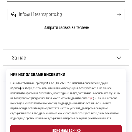
info@11teamsports.bg
Изпрати заявка за теглене
За нас
Обслужване на клиенти
11teamsports.bg
Повече от 16 години ние сме ваши съотборници, представяйки ви
най-добрите и най-новите футболни продукти.
Instagram
YouTube