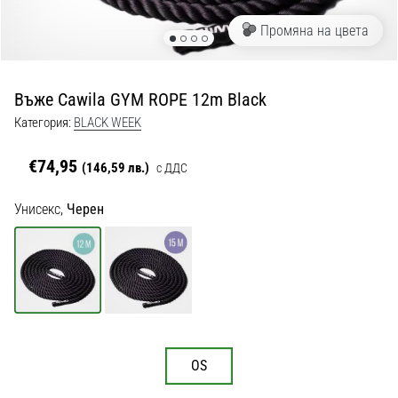
с
официални
Промяна на цвета
екипи
и
обувки
Въже Cawila GYM ROPE 12m Black
от
Nike,
Категория:
BLACK WEEK
adidas
и
€74,95
(146,59 лв.)
с ДДС
PUMA.
Бъди
Унисекс,
Черен
част
от
всеки
мач,
гол
и…
OS
9. 6. 2025
•