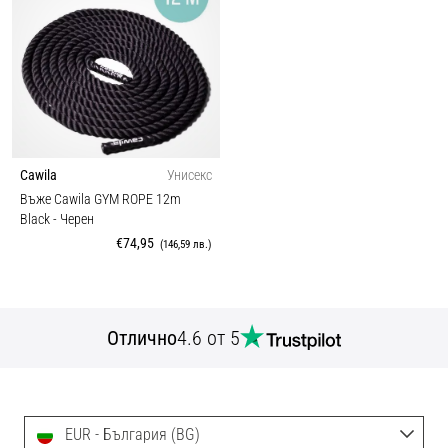
Cawila
Унисекс
Въже Cawila GYM ROPE 12m
Black
- Черен
€74,95
(146,59 лв.)
Отлично
4.6 от 5
EUR - България (BG)