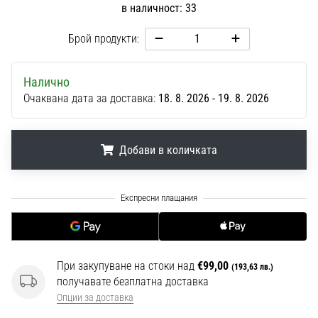
в наличност: 33
1 мин. четене
Nike
Брой продукти:
Phantom
6
Налично
Открий
Очаквана дата за доставка:
18. 8. 2026 - 19. 8. 2026
новите
футболни
обувки
Nike
Добави в количката
Phantom
6
.
.
.
–
прецизност,
контрол
и
мощ
При закупуване на стоки над
€99,00
(193,63 лв.)
във
получавате безплатна доставка
всяко
Опции за доставка
докосване.