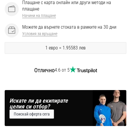
Перфектни
Плащане с карта онлайн или други методи на
за
плащане
играчи,
Начини на плащане
…
Можете да върнете стоката в рамките на 30 дни
Условия за връщане
Покажи
всички
1 евро = 1.95583 лев
статии
Отлично
4.6 от 5
Искате ли да екипирате
целия си отбор?
Поискай оферта сега