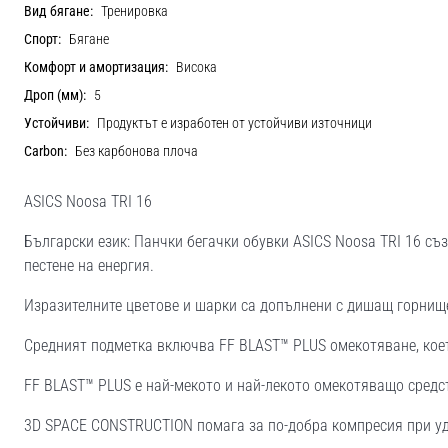
Вид бягане:
Тренировка
Спорт:
Бягане
Комфорт и амортизация:
Висока
Дроп (мм):
5
Устойчиви:
Продуктът е изработен от устойчиви източници
Carbon:
Без карбонова плоча
ASICS Noosa TRI 16
Български език: Панчки бегачки обувки ASICS Noosa TRI 16 съ
пестене на енергия.
Изразителните цветове и шарки са допълнени с дишащ горнище
Средният подметка включва FF BLAST™ PLUS омекотяване, коет
FF BLAST™ PLUS е най-мекото и най-лекото омекотяващо средс
3D SPACE CONSTRUCTION помага за по-добра компресия при у