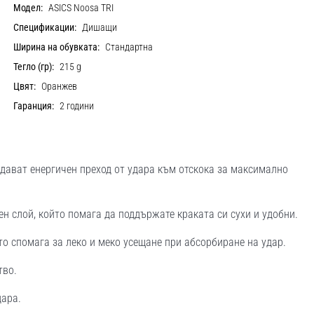
Модел:
ASICS Noosa TRI
Спецификации:
Дишащи
Ширина на обувката:
Стандартна
Тегло (гр):
215 g
Цвят:
Оранжев
Гаранция:
2 години
здават енергичен преход от удара към отскока за максимално
н слой, който помага да поддържате краката си сухи и удобни.
о спомага за леко и меко усещане при абсорбиране на удар.
тво.
дара.