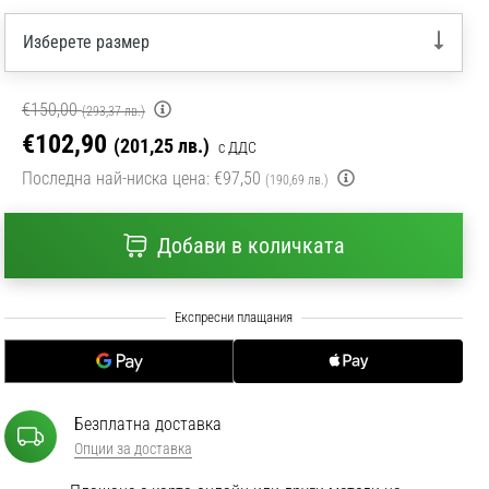
Изберете размер
€150,00
(293,37 лв.)
€102,90
(201,25 лв.)
с ДДС
Последна най-ниска цена:
€97,50
(190,69 лв.)
Добави в количката
Безплатна доставка
Опции за доставка