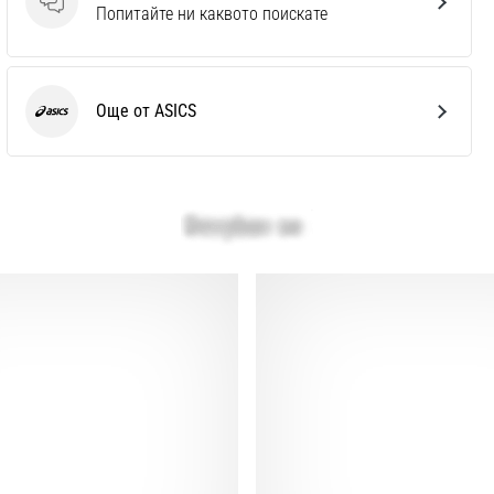
Въпроси
Попитайте ни каквото поискате
Още от ASICS
ASICS