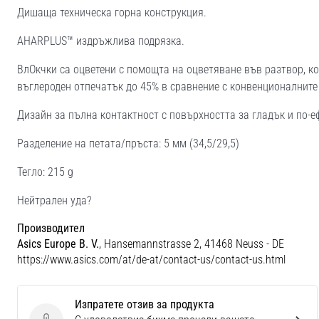
Дишаща техническа горна конструкция.
AHARPLUS™ издръжлива подрязка.
ВлОкчки са оцветени с помощта на оцветяване във разтвор, к
въглероден отпечатък до 45% в сравнение с конвенционалните
Дизайн за пълна контактност с повърхността за гладък и по-е
Разделение на петата/пръста: 5 мм (34,5/29,5)
Тегло: 215 g
Нейтрален уда?
Производител
Asics Europe B. V.
, Hansemannstrasse 2, 41468 Neuss - DE
https://www.asics.com/at/de-at/contact-us/contact-us.html
Изпратете отзив за продукта