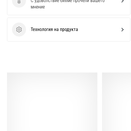
С удоволствие бихме прочели вашето
Изпратете отзив за продукта
мнение
Технология на продукта
Технология на продукта