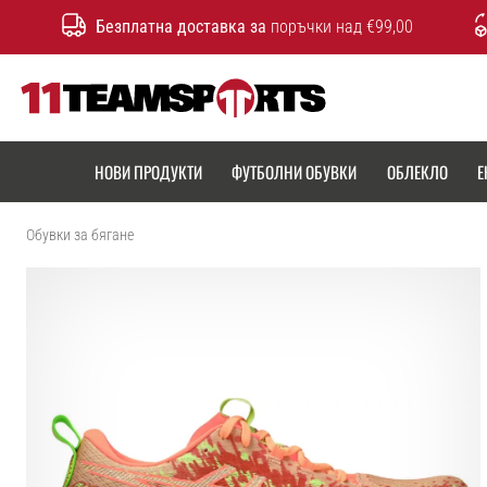
Безплатна доставка за
поръчки над €99,00
11teamsports.bg
НОВИ ПРОДУКТИ
ФУТБОЛНИ ОБУВКИ
ОБЛЕКЛО
Е
Обувки за бягане