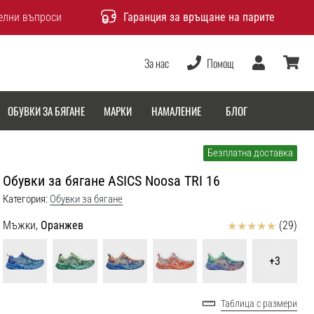
елни въпроси
Гаранция за връщане на парите
За нас
Помощ
Потребител
количка
ОБУВКИ ЗА БЯГАНЕ
МАРКИ
НАМАЛЕНИЕ
БЛОГ
Безплатна доставка
Обувки за бягане ASICS Noosa TRI 16
Категория:
Обувки за бягане
Отзиви
Мъжки,
Оранжев
(29)
+3
Таблица с размери