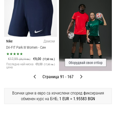
Nike
Дамски
Dri-FIT Park III Women
- Син
€17,99
€9,00
(35,19 лв.)
(17,60 лв.)
Оборудвай своя отбор
Последна най-ниска
€9,00
(17,60 лв.)
цена
Предишни
След
Страница 91 - 167
Всички цени в евро са изчислени според фиксирания
обменен курс на БНБ;
1 EUR = 1.95583 BGN