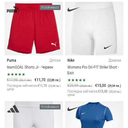
Устойчивост
Puma
Детски
Nike
Дамски
teamGOAL Shorts Jr
- Червен
Womens Pro Dri-FIT Strike Short
-
Бял
€17,95
€11,70
(35,11 лв.)
(22,88 лв.)
€29,99
€15,00
Последна най-ниска
€11,70
(58,66 лв.)
(29,34 лв.)
(22,88 лв.)
цена
Последна най-ниска
€15,00
(29,34 лв.)
цена
Устойчивост