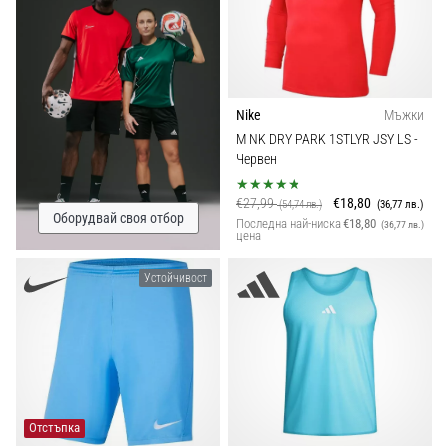
Nike
Мъжки
M NK DRY PARK 1STLYR JSY LS
-
Червен
€27,99
€18,80
(54,74 лв.)
(36,77 лв.)
Оборудвай своя отбор
Последна най-ниска
€18,80
(36,77 лв.)
цена
Устойчивост
Отстъпка