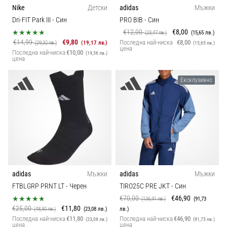
Nike
Детски
adidas
Мъжки
Dri-FIT Park III
- Син
PRO BIB
- Син
€12,00
€8,00
(23,47 лв.)
(15,65 лв.)
€14,99
€9,80
Последна най-ниска
€8,00
(29,32 лв.)
(19,17 лв.)
(15,65 лв.)
цена
Последна най-ниска
€10,00
(19,56 лв.)
цена
Ексклузивно
adidas
Мъжки
adidas
Мъжки
FTBLGRP PRNT LT
- Черен
TIRO25C PRE JKT
- Син
€70,00
€46,90
(136,91 лв.)
(91,73
€25,00
€11,80
(48,90 лв.)
(23,08 лв.)
лв.)
Последна най-ниска
€11,80
Последна най-ниска
€46,90
(23,08 лв.)
(91,73 лв.)
цена
цена