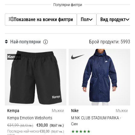
Размер
с
официални
екипи
Клубни продажби
Показване на всички филтри
Пол
Вид продукт
и
обувки
от
Клубове
Nike,
Най-популярни
Брой продукти: 5993
adidas
Колекция
и
PUMA.
Бъди
Дисциплина
част
от
всеки
Кройка
мач,
гол
Спецификации
и…
Kempa
Мъжки
Nike
Мъжки
Kempa Emotion Webshorts
M NK CLUB STADIUM PARKA
-
Позиция
Син
€34,99
€30,00
9. 6. 2025
(68,43 лв.)
(58,67 лв.)
Последна най-ниска
€30,00
•
(58,67 лв.)
цена