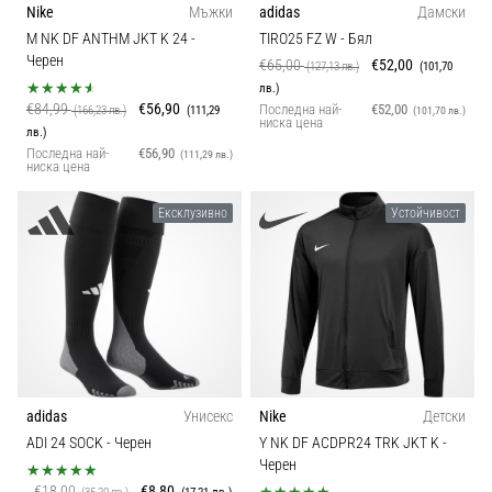
Nike
Мъжки
adidas
Дамски
M NK DF ANTHM JKT K 24
-
TIRO25 FZ W
- Бял
Черен
€65,00
€52,00
(127,13 лв.)
(101,70
лв.)
€84,99
€56,90
Последна най-
€52,00
(166,23 лв.)
(111,29
(101,70 лв.)
ниска цена
лв.)
Последна най-
€56,90
(111,29 лв.)
ниска цена
Ексклузивно
Устойчивост
adidas
Унисекс
Nike
Детски
ADI 24 SOCK
- Черен
Y NK DF ACDPR24 TRK JKT K
-
Черен
€18,00
€8,80