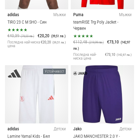
adidas
Мъжки
Puma
Мъжки
TIRO 23 C M SHO
- Син
teamRISE Trg Poly Jacket
-
Червен
€40,39
€20,20
(79,00 лв.)
(39,51 лв.)
€112,48
€73,10
Последна най-ниска
€20,20
(219,99 лв.)
(142,97
(39,51 лв.)
цена
лв.)
Последна най-
€73,10
(142,97 лв.)
ниска цена
Устойчивост
adidas
Детски
Jako
Детски
Lamine Yamal Kids
- Бял
JAKO MANCHESTER 2.0 Y
-