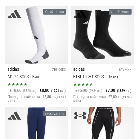
Устойчивост
Устойчивост
adidas
Унисекс
adidas
Мъжки
ADI 24 SOCK
- Бял
FTBL LIGHT SOCK
- Черен
€18,00
€8,80
€15,00
€7,00
(35,20 лв.)
(17,21 лв.)
(29,34 лв.)
(13,69 лв.)
Последна най-ниска
€8,80
Последна най-ниска
€7,00
(17,21 лв.)
(13,69 лв.)
цена
цена
Ексклузивно