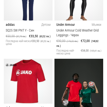
adidas
Детски
Under Armour
Мъжки
SQ25 SW PNT Y
- Син
Under Armour Cold Weather Grid
Leggings
- Черен
€50,00
€33,50
(97,79 лв.)
(65,52 лв.)
€90,00
€72,00
Последна най-ниска
€33,50
(176,02 лв.)
(140,82
(65,52 лв.)
цена
лв.)
Последна най-
€54,00
(105,61 лв.)
ниска цена