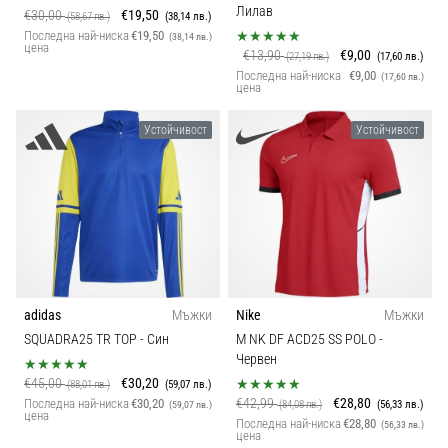
Лилав
€30,00
€19,50
(58,67 лв.)
(38,14 лв.)
Последна най-ниска
€19,50
(38,14 лв.)
цена
€13,90
€9,00
(27,19 лв.)
(17,60 лв.)
Последна най-ниска
€9,00
(17,60 лв.)
цена
Устойчивост
Устойчивост
adidas
Мъжки
Nike
Мъжки
SQUADRA25 TR TOP
- Син
M NK DF ACD25 SS POLO
-
Червен
€45,00
€30,20
(88,01 лв.)
(59,07 лв.)
€42,99
€28,80
Последна най-ниска
€30,20
(84,08 лв.)
(56,33 лв.)
(59,07 лв.)
цена
Последна най-ниска
€28,80
(56,33 лв.)
цена