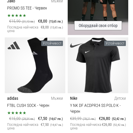
Jako
Мъжки
PROMO SS TEE
- Червен
€15,90
€8,00
(31,10 лв.)
(15,65 лв.)
Оборудвай своя отбор
Последна най-ниска
€8,00
(15,65 лв.)
цена
Устойчивост
Устойчивост
adidas
Мъжки
Nike
Детски
FTBL CUSH SOCK
- Черен
Y NK DF ACDPR24 SS POLO K
-
Черен
€15,00
€7,50
€39,99
€26,80
(29,34 лв.)
(14,67 лв.)
(78,21 лв.)
(52,42 лв.)
Последна най-ниска
€7,50
Последна най-ниска
€26,80
(14,67 лв.)
(52,42 лв.)
цена
цена