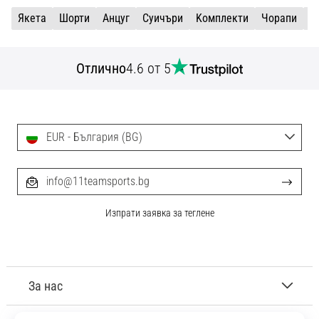
Якета
Шорти
Aнцуг
Cуичъри
Kомплекти
Чорапи
Т
Отлично
4.6 от 5
EUR - България (BG)
info@11teamsports.bg
Изпрати заявка за теглене
За нас