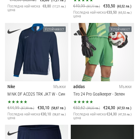
(35,20 лв.)
(17,21 лв.)
€49,99
€33,50
Последна най-ниска
€8,80
(97,77 лв.)
(65,52 лв.)
(17,21 лв.)
цена
Последна най-ниска
€33,50
(65,52 лв.)
цена
Устойчивост
Устойчивост
Nike
Мъжки
adidas
Мъжки
M NK DF ACD25 TRK JKT W
- Син
Tiro 24 Pro Goalkeeper
- Зелен
€44,99
€30,10
€50,62
€24,30
(87,99 лв.)
(58,87 лв.)
(99,00 лв.)
(47,53 лв.)
Последна най-ниска
€30,10
Последна най-ниска
€24,30
(58,87 лв.)
(47,53 лв.)
цена
цена