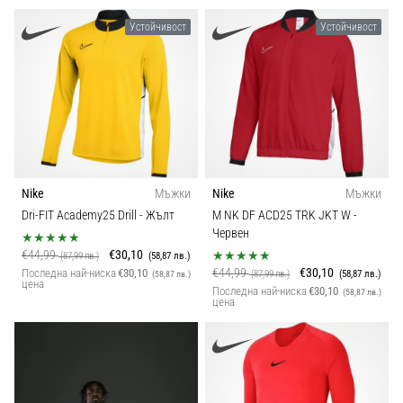
Устойчивост
Устойчивост
Nike
Мъжки
Nike
Мъжки
Dri-FIT Academy25 Drill
- Жълт
M NK DF ACD25 TRK JKT W
-
Червен
€44,99
€30,10
(87,99 лв.)
(58,87 лв.)
€44,99
€30,10
Последна най-ниска
€30,10
(87,99 лв.)
(58,87 лв.)
(58,87 лв.)
цена
Последна най-ниска
€30,10
(58,87 лв.)
цена