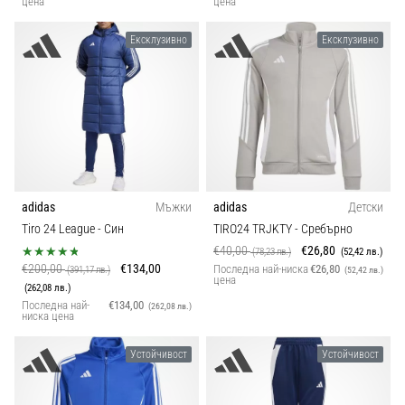
цена
цена
Ексклузивно
Ексклузивно
adidas
Мъжки
adidas
Детски
Tiro 24 League
- Син
TIRO24 TRJKTY
- Сребърно
€40,00
€26,80
(78,23 лв.)
(52,42 лв.)
€200,00
€134,00
Последна най-ниска
€26,80
(391,17 лв.)
(52,42 лв.)
цена
(262,08 лв.)
Последна най-
€134,00
(262,08 лв.)
ниска цена
Устойчивост
Устойчивост