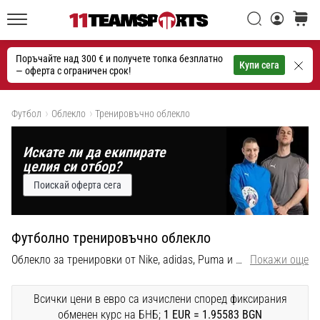
една
Filtr
Търси
количк
икона
11teamsports.bg
на
Поръчайте над 300 € и получете топка безплатно
скоростта
Търсене
Купи сега
— оферта с ограничен срок!
Пол
Покажи продуктите
1. 7. 2025
Футбол
Облекло
Тренировъчно облекло
Вид продукт
•
1 мин. четене
Искате ли да екипирате
Play
Подробен вид продукт
целия си отбор?
for
Поискай оферта сега
More
Марка
Victories
Подготви
Футболно тренировъчно облекло
Цена
се
Облекло за тренировки от Nike, adidas, Puma и G-Form, за да ви осигури комфорта, от който се нуждаете, за да постигнете възможно най-добрите резултати!
Покажи още
за
женското
цвят
ЕВРО
Всички цени в евро са изчислени според фиксирания
2025
обменен курс на БНБ;
1 EUR = 1.95583 BGN