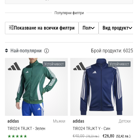
Размер
с
официални
екипи
Клубни продажби
и
Показване на всички филтри
Пол
Вид продукт
обувки
от
Клубове
Nike,
adidas
Най-популярни
Брой продукти: 6025
Колекция
и
PUMA.
Устойчивост
Устойчивост
Бъди
Дисциплина
част
от
всеки
Кройка
мач,
гол
Спецификации
и…
adidas
Мъжки
adidas
Детски
Позиция
9. 6. 2025
TIRO24 TRJKT
- Зелен
TIRO24 TRJKT Y
- Син
•
€40,00
€26,80
(78,23 лв.)
(52,42 лв.)