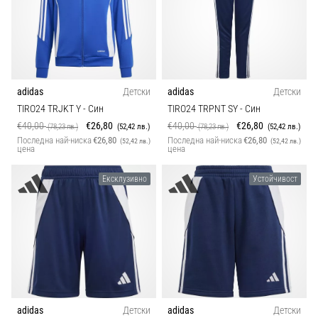
adidas
Детски
adidas
Детски
TIRO24 TRJKT Y
- Син
TIRO24 TRPNT SY
- Син
€40,00
€26,80
€40,00
€26,80
(78,23 лв.)
(52,42 лв.)
(78,23 лв.)
(52,42 лв.)
Последна най-ниска
€26,80
Последна най-ниска
€26,80
(52,42 лв.)
(52,42 лв.)
цена
цена
Ексклузивно
Устойчивост
adidas
Детски
adidas
Детски