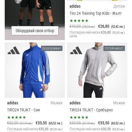
adidas
Детски
Tiro 24 Training Top Kids
- Жълт
€40,00
€26,80
(78,23 лв.)
(52,42 лв.)
Оборудвай своя отбор
Последна най-ниска
€26,80
(52,42 лв.)
цена
Ексклузивно
Устойчивост
adidas
Мъжки
adidas
Мъжки
TIRO24 TRJKT
- Син
TIRO24 TRJKT
- Сребърно
€50,00
€33,50
€50,00
€33,50
(97,79 лв.)
(65,52 лв.)
(97,79 лв.)
(65,52 лв.)
Последна най-ниска
€33,50
Последна най-ниска
€33,50
(65,52 лв.)
(65,52 лв.)