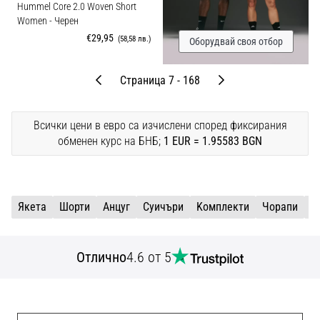
Hummel Core 2.0 Woven Short
Women
- Черен
€29,95
(58,58 лв.)
Оборудвай своя отбор
Предишни
След
Страница 7 - 168
Всички цени в евро са изчислени според фиксирания
обменен курс на БНБ;
1 EUR = 1.95583 BGN
Якета
Шорти
Aнцуг
Cуичъри
Kомплекти
Чорапи
Т
Отлично
4.6 от 5