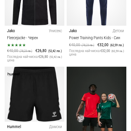
Jako
Унисекс
Jako
Детски
Fleecejacke
- Черен
Power Training Pants Kids
- Син
€40,00
€32,00
(78,23 лв.)
(62,59 лв.)
€40,00
€26,80
Последна най-ниска
€32,00
(78,23 лв.)
(52,42 лв.)
(62,59 лв.)
цена
Последна най-ниска
€26,80
(52,42 лв.)
цена
Hummel
Дамски