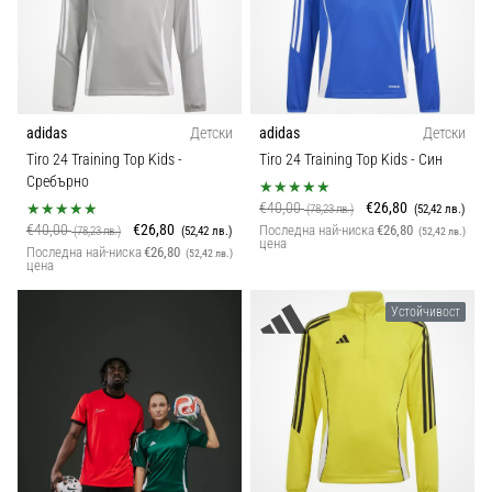
adidas
Детски
adidas
Детски
Tiro 24 Training Top Kids
-
Tiro 24 Training Top Kids
- Син
Сребърно
€40,00
€26,80
(78,23 лв.)
(52,42 лв.)
€40,00
€26,80
Последна най-ниска
€26,80
(78,23 лв.)
(52,42 лв.)
(52,42 лв.)
цена
Последна най-ниска
€26,80
(52,42 лв.)
цена
Устойчивост