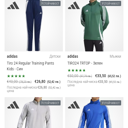
Устойчивост
Устойчивост
adidas
Детски
adidas
Мъжки
Tiro 24 Regular Training Pants
TIRO24 TRTOP
- Зелен
Kids
- Син
€50,00
€33,50
(97,79 лв.)
(65,52 лв.)
€40,00
€26,80
Последна най-ниска
€33,50
(78,23 лв.)
(52,42 лв.)
(65,52 лв.)
цена
Последна най-ниска
€26,80
(52,42 лв.)
цена
Устойчивост
Устойчивост