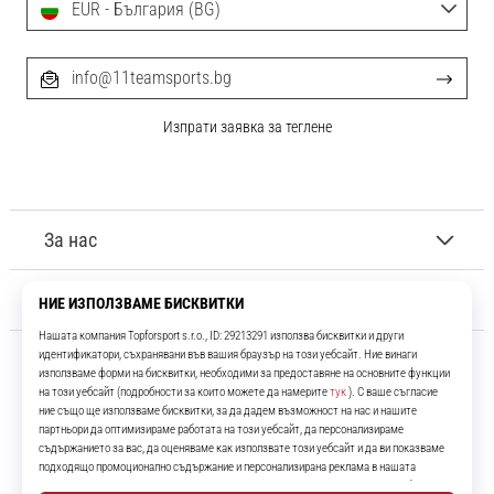
EUR - България (BG)
info@11teamsports.bg
Изпрати заявка за теглене
За нас
Обслужване на клиенти
11teamsports.bg
Повече от 16 години ние сме ваши съотборници, представяйки ви
най-добрите и най-новите футболни продукти.