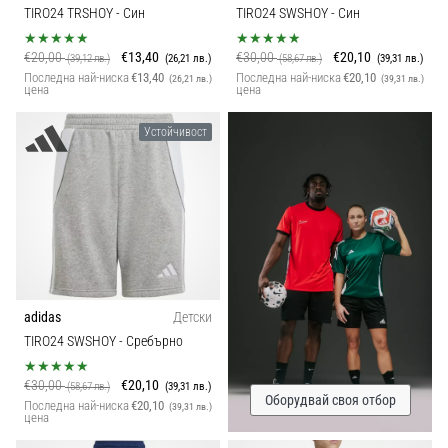
TIRO24 TRSHOY
- Син
TIRO24 SWSHOY
- Син
€20,00
€13,40
€30,00
€20,10
(39,12 лв.)
(26,21 лв.)
(58,67 лв.)
(39,31 лв.)
Последна най-ниска
€13,40
Последна най-ниска
€20,10
(26,21 лв.)
(39,31 лв.)
цена
цена
Устойчивост
adidas
Детски
TIRO24 SWSHOY
- Сребърно
€30,00
€20,10
(58,67 лв.)
(39,31 лв.)
Оборудвай своя отбор
Последна най-ниска
€20,10
(39,31 лв.)
цена