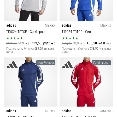
adidas
Мъжки
adidas
Мъжки
TIRO24 TRTOP
- Сребърно
TIRO24 TRTOP
- Син
€50,00
€33,50
€50,00
€33,50
(97,79 лв.)
(65,52 лв.)
(97,79 лв.)
(65,52 лв.)
Последна най-ниска
€33,50
Последна най-ниска
€33,50
(65,52 лв.)
(65,52 лв.)
цена
цена
Устойчивост
Устойчивост
adidas
Мъжки
adidas
Мъжки