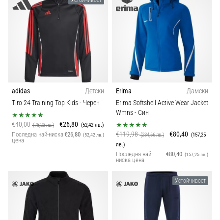
adidas
Детски
Erima
Дамски
Tiro 24 Training Top Kids
- Черен
Erima Softshell Active Wear Jacket
Wmns
- Син
€40,00
€26,80
(78,23 лв.)
(52,42 лв.)
€119,98
€80,40
Последна най-ниска
€26,80
(234,66 лв.)
(157,25
(52,42 лв.)
цена
лв.)
Последна най-
€80,40
(157,25 лв.)
ниска цена
Устойчивост