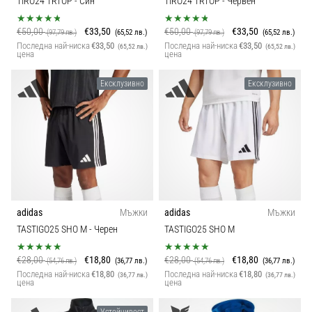
TIRO24 TRTOP
- Син
TIRO24 TRTOP
- Червен
€50,00
€33,50
€50,00
€33,50
(97,79 лв.)
(65,52 лв.)
(97,79 лв.)
(65,52 лв.)
Последна най-ниска
€33,50
Последна най-ниска
€33,50
(65,52 лв.)
(65,52 лв.)
цена
цена
Ексклузивно
Ексклузивно
adidas
Мъжки
adidas
Мъжки
TASTIGO25 SHO M
- Черен
TASTIGO25 SHO M
€28,00
€18,80
€28,00
€18,80
(54,76 лв.)
(36,77 лв.)
(54,76 лв.)
(36,77 лв.)
Последна най-ниска
€18,80
Последна най-ниска
€18,80
(36,77 лв.)
(36,77 лв.)
цена
цена
Устойчивост