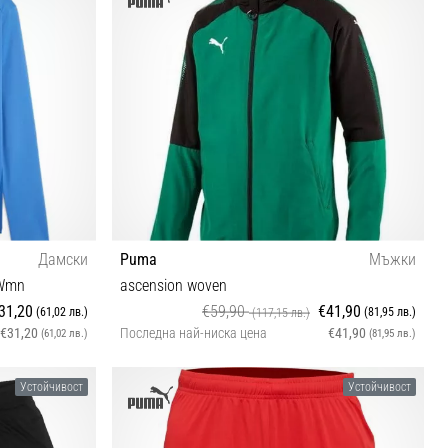
Дамски
Puma
Мъжки
 Wmn
ascension woven
31,20
€59,90
€41,90
(61,02 лв.)
(81,95 лв.)
(117,15 лв.)
€31,20
Последна най-ниска цена
€41,90
(61,02 лв.)
(81,95 лв.)
S
Устойчивост
Устойчивост