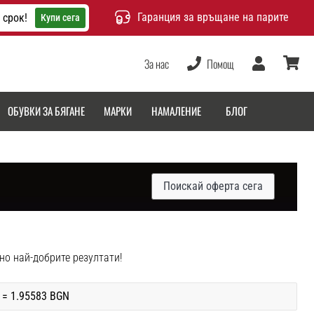
Гаранция за връщане на парите
 срок!
Купи сега
За нас
Помощ
Потребител
количка
ОБУВКИ ЗА БЯГАНЕ
МАРКИ
НАМАЛЕНИЕ
БЛОГ
Поискай оферта сега
жно най-добрите резултати!
 = 1.95583 BGN