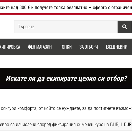
айте над 300 € и получете топка безплатно — оферта с ограничен
Търсене
КИПИРОВКА
ФЕН МАГАЗИН
ТОПКИ
ЗА ОТБОРИ
ЕЖЕДНЕВНИ
Искате ли да екипирате целия си отбор?
и осигури комфорта, от който се нуждаете, за да постигнете възмо
 евро са изчислени според фиксирания обменен курс на БНБ;
1 EUR