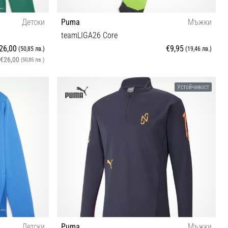
Детски
Puma
Мъжки
teamLIGA26 Core
26,00
€9,95
(50,85 лв.)
(19,46 лв.)
€26,00
(50,85 лв.)
3
Устойчивост
Детски
Puma
Мъжки