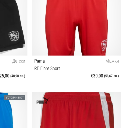
Детски
Puma
Мъжки
RE Fibre Short
25,00
€30,00
(48,90 лв.)
(58,67 лв.)
S M L XL
Устойчивост