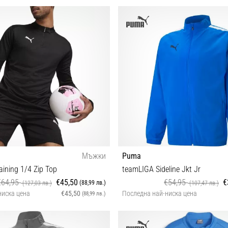
116
Мъжки
Puma
ining 1/4 Zip Top
teamLIGA Sideline Jkt Jr
€64,95
€45,50
€54,95
€
(88,99 лв.)
(127,03 лв.)
(107,47 лв.)
ниска цена
€45,50
Последна най-ниска цена
(88,99 лв.)
S
128 152 164