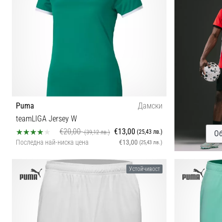
Puma
Дамски
teamLIGA Jersey W
€20,00
€13,00
(25,43 лв.)
(39,12 лв.)
Об
Последна най-ниска цена
€13,00
(25,43 лв.)
XS
Устойчивост