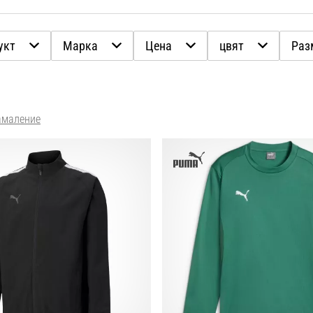
укт
Марка
Цена
цвят
Раз
амаление