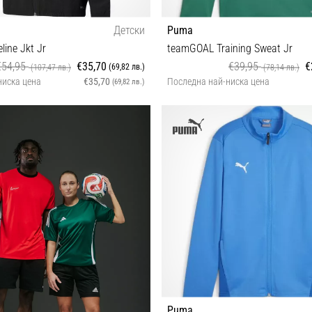
Детски
Puma
line Jkt Jr
teamGOAL Training Sweat Jr
€54,95
€35,70
€39,95
€
(69,82 лв.)
(107,47 лв.)
(78,14 лв.)
ниска цена
€35,70
Последна най-ниска цена
(69,82 лв.)
11-116 cm) 128 140 152 164
140 152 164
Puma