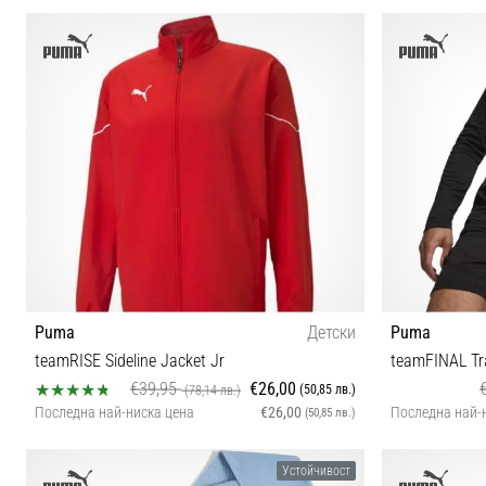
S
Puma
Детски
Puma
teamRISE Sideline Jacket Jr
teamFINAL Tra
€39,95
€26,00
(50,85 лв.)
(78,14 лв.)
Последна най-ниска цена
€26,00
Последна най-
(50,85 лв.)
152 176
Устойчивост