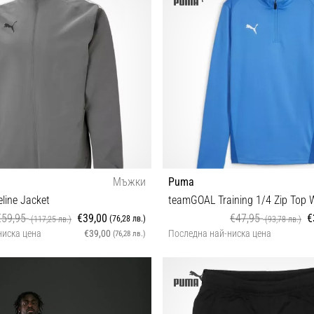
Мъжки
Puma
line Jacket
teamGOAL Training 1/4 Zip Top
€59,95
€39,00
€47,95
€
(76,28 лв.)
(117,25 лв.)
(93,78 лв.)
ниска цена
€39,00
Последна най-ниска цена
(76,28 лв.)
S XXL
XXL XS