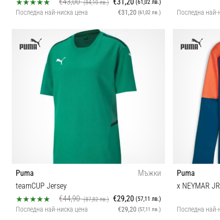
€43,00
€31,20
(61,02 лв.)
(84,10 лв.)
Последна най-ниска цена
€31,20
Последна най-
(61,02 лв.)
128 140 152 164
Puma
Мъжки
Puma
teamCUP Jersey
€44,90
€29,20
(57,11 лв.)
(87,82 лв.)
Последна най-ниска цена
€29,20
Последна най-
(57,11 лв.)