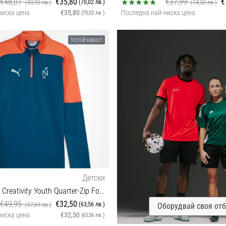
€48,01
€35,80
€37,99
€
(70,02 лв.)
(93,90 лв.)
(74,30 лв.)
ниска цена
€35,80
Последна най-ниска цена
(70,02 лв.)
S M
S XL XXL
Устойчивост
Детски
x NEYMAR JR Creativity Youth Quarter-Zip Football Top
€49,95
€32,50
(63,56 лв.)
(97,69 лв.)
Оборудвай своя от
ниска цена
€32,50
(63,56 лв.)