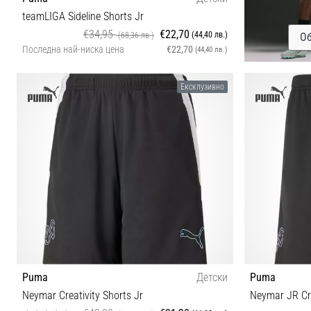
teamLIGA Sideline Shorts Jr
€34,95
€22,70
(44,40 лв.)
(68,36 лв.)
Об
Последна най-ниска цена
€22,70
(44,40 лв.)
XXS (111-116 cm) 128
Ексклузивно
Puma
Детски
Puma
Neymar Creativity Shorts Jr
Neymar JR Cre