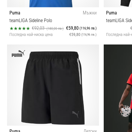
Puma
Мъжки
Puma
teamLIGA Sideline Polo
teamLIGA Side
€92,03
€59,80
(116,96 лв.)
(180,00 лв.)
Последна най-ниска цена
€59,80
Последна най-
(116,96 лв.)
S
XXS (1
Puma
Детски