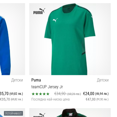
XS
Детски
Puma
Детски
teamCUP Jersey Jr
35,70
€34,90
€24,00
(69,82 лв.)
(46,94 лв.)
(68,26 лв.)
€35,70
Последна най-ниска цена
€47,00
(69,82 лв.)
(91,92 лв.)
128
Устойчивост