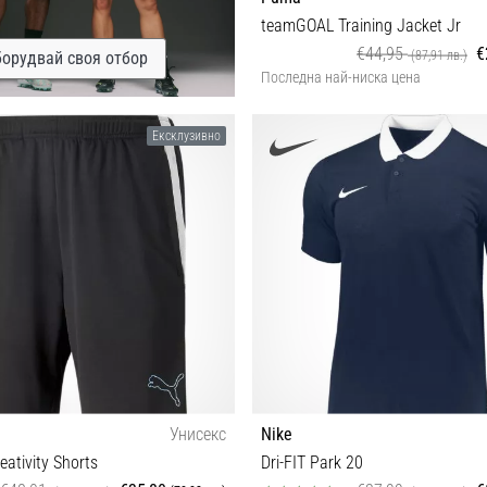
teamGOAL Training Jacket Jr
€44,95
€
(87,91 лв.)
орудвай своя отбор
Последна най-ниска цена
116 164
Ексклузивно
Унисекс
Nike
ativity Shorts
Dri-FIT Park 20