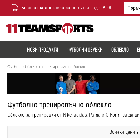
Безплатна доставка за
поръчки над €99,00
Поръч
11teamsports.bg
НОВИ ПРОДУКТИ
ФУТБОЛНИ ОБУВКИ
ОБЛЕКЛО
Е
Футбол
Облекло
Тренировъчно облекло
Футболно тренировъчно облекло
Облекло за тренировки от Nike, adidas, Puma и G-Form, за да в
Всички цени в