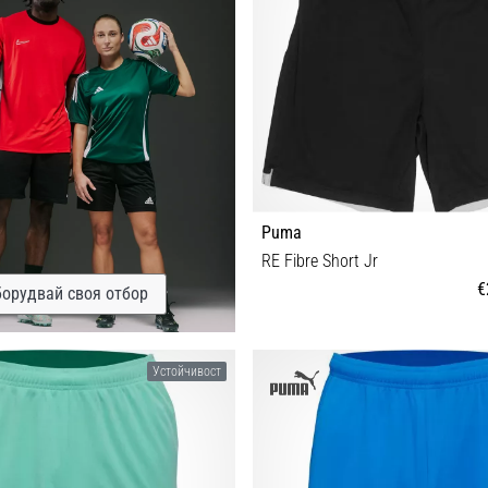
Puma
RE Fibre Short Jr
€
орудвай своя отбор
176
Устойчивост