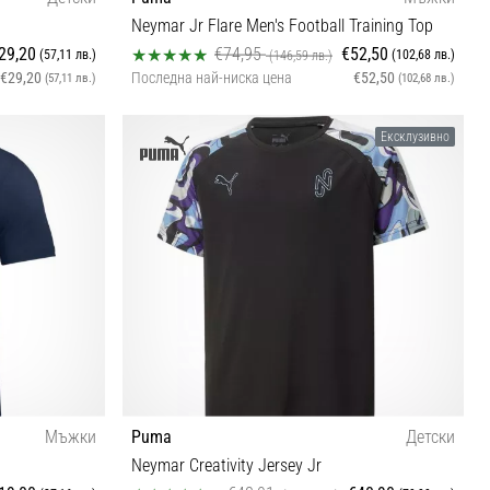
Neymar Jr Flare Men's Football Training Top
29,20
€74,95
€52,50
(57,11 лв.)
(102,68 лв.)
(146,59 лв.)
€29,20
Последна най-ниска цена
€52,50
(57,11 лв.)
(102,68 лв.)
128
Ексклузивно
Мъжки
Puma
Детски
Neymar Creativity Jersey Jr