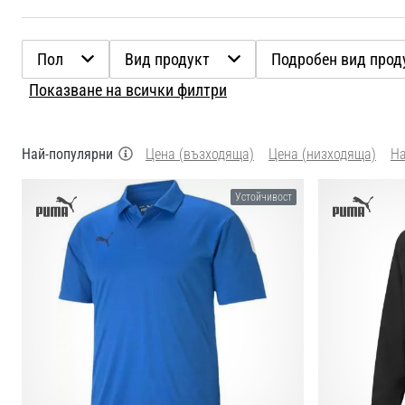
Пол
Вид продукт
Подробен вид прод
Показване на всички филтри
Най-популярни
Цена (възходяща)
Цена (низходяща)
Н
Устойчивост