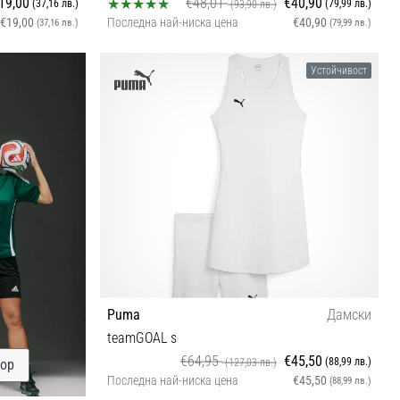
19,00
€48,01
€40,90
(37,16 лв.)
(79,99 лв.)
(93,90 лв.)
€19,00
Последна най-ниска цена
€40,90
(37,16 лв.)
(79,99 лв.)
128
Устойчивост
Puma
Дамски
teamGOAL s
€64,95
€45,50
(88,99 лв.)
(127,03 лв.)
бор
Последна най-ниска цена
€45,50
(88,99 лв.)