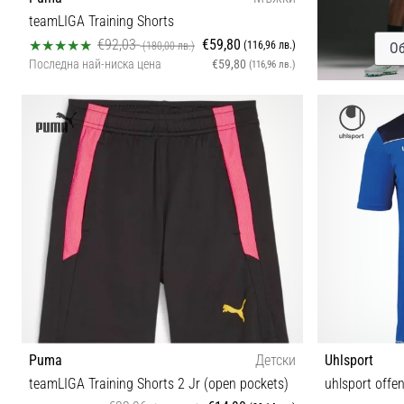
teamLIGA Training Shorts
€92,03
€59,80
(116,96 лв.)
(180,00 лв.)
Об
Последна най-ниска цена
€59,80
(116,96 лв.)
S M XXL
Puma
Детски
Uhlsport
teamLIGA Training Shorts 2 Jr (open pockets)
uhlsport offen