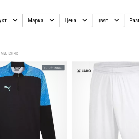
укт
Марка
Цена
цвят
Раз
амаление
Устойчивост