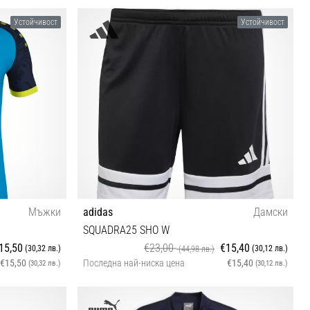
128 152
Устойчивост
Устойчивост
Мъжки
adidas
Дамски
SQUADRA25 SHO W
15,50
€23,00
€15,40
(30,32 лв.)
(30,12 лв.)
(44,98 лв.)
€15,50
Последна най-ниска цена
€15,40
(30,32 лв.)
(30,12 лв.)
XXS XS S M L