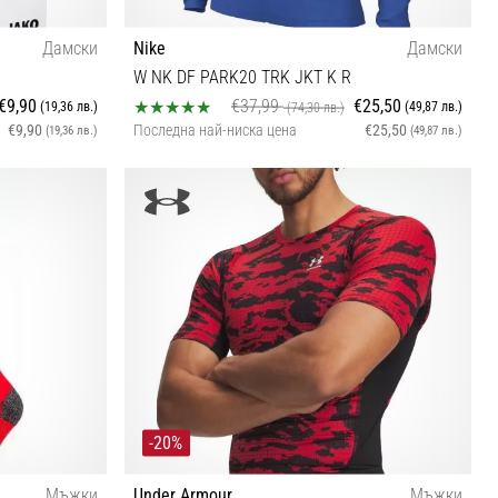
Дамски
Nike
Дамски
W NK DF PARK20 TRK JKT K R
€9,90
€37,99
€25,50
(19,36 лв.)
(49,87 лв.)
(74,30 лв.)
€9,90
Последна най-ниска цена
€25,50
(19,36 лв.)
(49,87 лв.)
XS
-20%
Мъжки
Under Armour
Мъжки