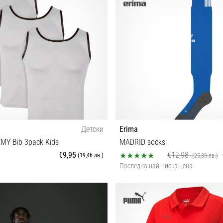
Детски
Erima
MY Bib 3pack Kids
MADRID socks
€9,95
€12,98
(19,46 лв.)
(25,39 лв.)
Последна най-ниска цена
152
1