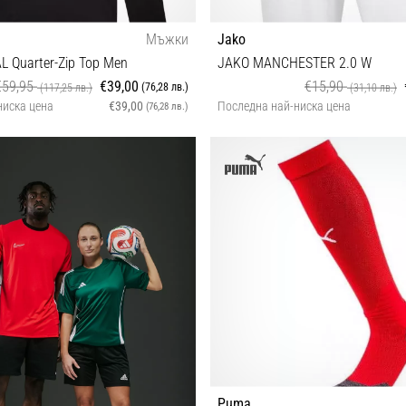
Мъжки
Jako
AL Quarter-Zip Top Men
JAKO MANCHESTER 2.0 W
€59,95
€39,00
€15,90
(76,28 лв.)
(117,25 лв.)
(31,10 лв.)
ниска цена
€39,00
Последна най-ниска цена
(76,28 лв.)
S M L XL
L/XL XL XXL
Puma