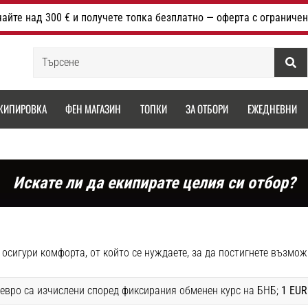
айте над 300 € и получете топка безплатно — оферта с ограничен
Търсене
КИПИРОВКА
ФЕН МАГАЗИН
ТОПКИ
ЗА ОТБОРИ
ЕЖЕДНЕВНИ
Искате ли да екипирате целия си отбор?
и осигури комфорта, от който се нуждаете, за да постигнете възмо
 евро са изчислени според фиксирания обменен курс на БНБ;
1 EUR