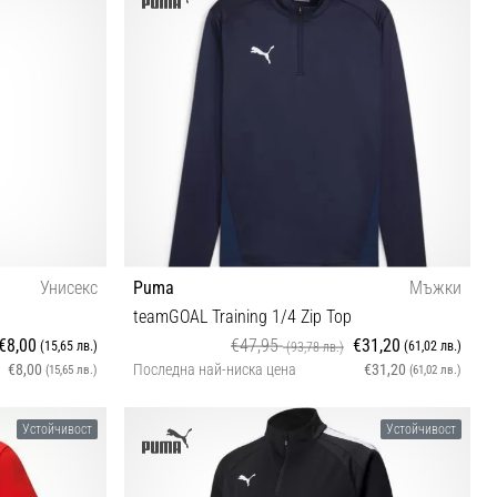
Унисекс
Puma
Мъжки
teamGOAL Training 1/4 Zip Top
€8,00
€47,95
€31,20
(15,65 лв.)
(61,02 лв.)
(93,78 лв.)
€8,00
Последна най-ниска цена
€31,20
(15,65 лв.)
(61,02 лв.)
M
Устойчивост
Устойчивост