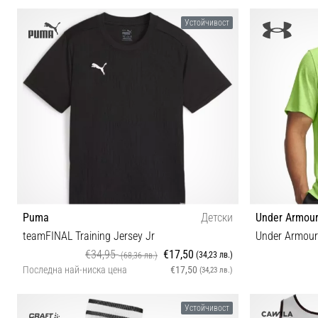
35-38
S
Устойчивост
Puma
Детски
Under Armou
teamFINAL Training Jersey Jr
Under Armour 
€34,95
€17,50
(34,23 лв.)
(68,36 лв.)
Последна най-ниска цена
€17,50
(34,23 лв.)
116 128 140 152
Устойчивост