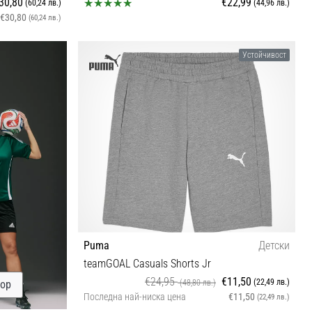
30,80
€22,99
(60,24 лв.)
(44,96 лв.)
€30,80
(60,24 лв.)
L
Устойчивост
Puma
Детски
teamGOAL Casuals Shorts Jr
€24,95
€11,50
(22,49 лв.)
(48,80 лв.)
бор
Последна най-ниска цена
€11,50
(22,49 лв.)