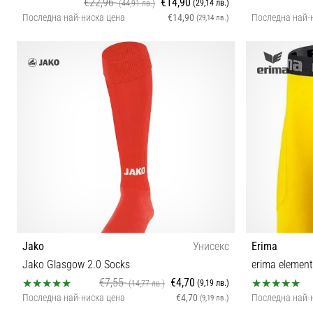
€22,96
€14,90
(29,14 лв.)
(44,91 лв.)
Последна най-ниска цена
€14,90
Последна най-
(29,14 лв.)
116 128 140 152 164 176
Jako
Унисекс
Erima
Jako Glasgow 2.0 Socks
erima elementa
€7,55
€4,70
(9,19 лв.)
(14,77 лв.)
Последна най-ниска цена
€4,70
Последна най-
(9,19 лв.)