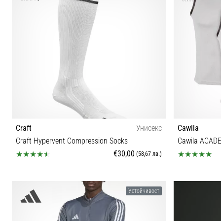
Craft
Унисекс
Cawila
Craft Hypervent Compression Socks
Cawila ACADE
€30,00
(58,67 лв.)
34/36 37/39 40/42 43/45 46/48
Устойчивост