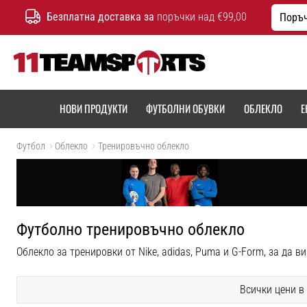
Безплатна доставка за
поръчки над €99,00
Поръч
11teamsports.bg
НОВИ ПРОДУКТИ
ФУТБОЛНИ ОБУВКИ
ОБЛЕКЛО
Е
Футбол
Облекло
Тренировъчно облекло
Футболно тренировъчно облекло
Облекло за тренировки от Nike, adidas, Puma и G-Form, за да в
Всички цени в