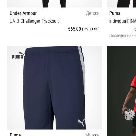
Under Armour
Детски
Puma
UA B Challenger Tracksuit
individualFIN
€65,00
(127,13 лв.)
Последна най-
S M L XL
Puma
Мъжки