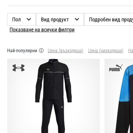
Пол
Вид продукт
Подробен вид прод
Показване на всички филтри
Най-популярни
Цена (възходяща)
Цена (низходяща)
Н