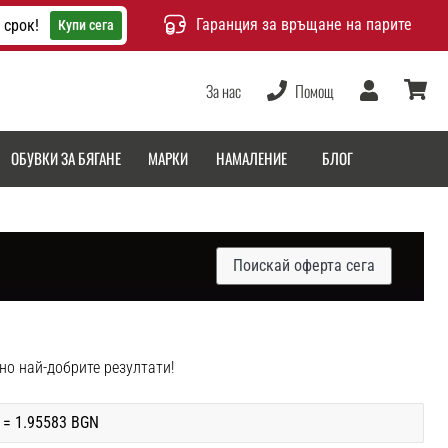
Гаранция за връщане на парите
 срок!
Купи сега
За нас
Помощ
Потребител
количка
ОБУВКИ ЗА БЯГАНЕ
МАРКИ
НАМАЛЕНИЕ
БЛОГ
Поискай оферта сега
жно най-добрите резултати!
 = 1.95583 BGN