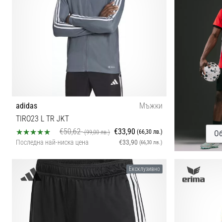
adidas
Мъжки
TIRO23 L TR JKT
€50,62
€33,90
(66,30 лв.)
(99,00 лв.)
Об
Последна най-ниска цена
€33,90
(66,30 лв.)
XS
Ексклузивно