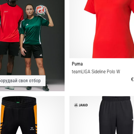
Puma
teamLIGA Sideline Polo W
€
орудвай своя отбор
XS XL