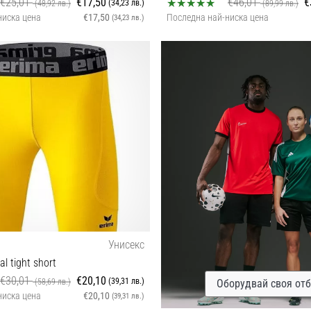
€25,01
€17,50
€46,01
€
(34,23 лв.)
(48,92 лв.)
(89,99 лв.)
ниска цена
€17,50
Последна най-ниска цена
(34,23 лв.)
L
XXL
Унисекс
l tight short
€30,01
€20,10
(39,31 лв.)
(58,69 лв.)
Оборудвай своя от
ниска цена
€20,10
(39,31 лв.)