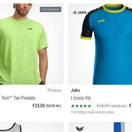
 2XL 128 140 152 164 L
Устойчивост
r
Мъжки
Jako
Tech™ Tee Pixelate
t Iconic KA
€33,00
€24,99
€
(64,54 лв.)
(48,88 лв.)
Последна най-ниска цена
S L XL XXL
140 164 M L XL