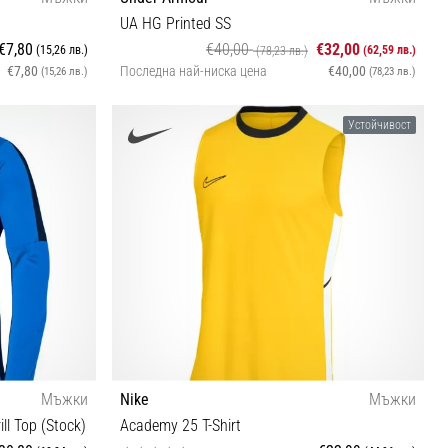
UA HG Printed SS
€7,80
€40,00
€32,00
(15,26 лв.)
(62,59 лв.)
(78,23 лв.)
€7,80
Последна най-ниска цена
€40,00
(15,26 лв.)
(78,23 лв.)
S M L XXL
Устойчивост
Мъжки
Nike
Мъжки
ll Top (Stock)
Academy 25 T-Shirt