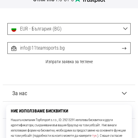
с
официални
екипи
и
EUR - България (BG)
обувки
от
Nike,
info@11teamsports.bg
adidas
и
Изпрати заявка за теглене
PUMA.
Бъди
част
от
всеки
За нас
мач,
гол
Обслужване на клиенти
и…
9. 6. 2025
•