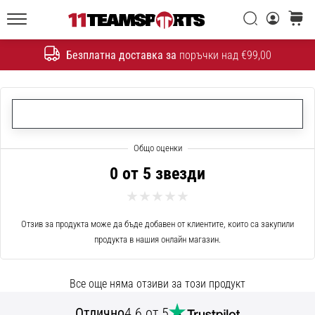
една
Търси
количк
икона
11teamsports.bg
на
Безплатна доставка за
поръчки над €99,00
скоростта
Търсене
1. 7. 2025
•
1 мин. четене
Play
for
0 от 5 звезди
More
Victories
Отзив за продукта може да бъде добавен от клиентите, които са закупили
Подготви
продукта в нашия онлайн магазин.
се
за
женското
Все още няма отзиви за този продукт
ЕВРО
2025
Отлично
4.6 от 5