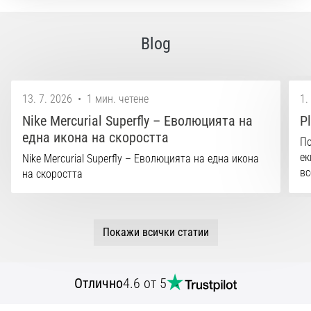
Blog
13. 7. 2026
•
1 мин. четене
1.
Nike Mercurial Superfly – Еволюцията на
P
една икона на скоростта
По
ек
Nike Mercurial Superfly – Еволюцията на една икона
вс
на скоростта
Покажи всички статии
Отлично
4.6 от 5