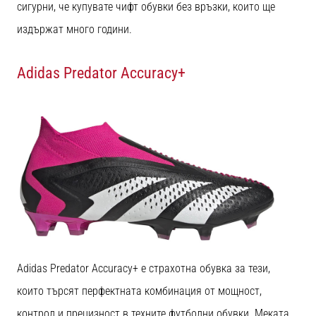
сигурни, че купувате чифт обувки без връзки, които ще
1 мин. четене
Nike
издържат много години.
Phantom
6
Adidas Predator Accuracy+
Открий
новите
футболни
обувки
Nike
Phantom
6
–
прецизност,
контрол
и
мощ
Adidas Predator Accuracy+ е страхотна обувка за тези,
във
всяко
които търсят перфектната комбинация от мощност,
докосване.
контрол и прецизност в техните футболни обувки. Меката