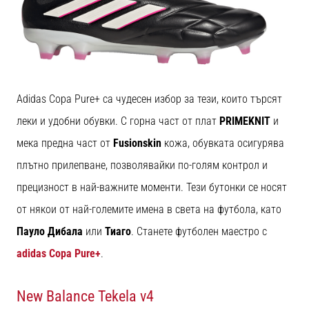
Adidas Copa Pure+ са чудесен избор за тези, които търсят
леки и удобни обувки. С горна част от плат
PRIMEKNIT
и
мека предна част от
Fusionskin
кожа, обувката осигурява
плътно прилепване, позволявайки по-голям контрол и
прецизност в най-важните моменти. Тези бутонки се носят
от някои от най-големите имена в света на футбола, като
Пауло Дибала
или
Тиаго
. Станете футболен маестро с
adidas Copa Pure+
.
New Balance Tekela v4