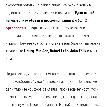
скоростни ботуши на adidas винаги са били в челните
редици на новите им колекции и има защо.
Едни от най-
използваните обувки в професионалния футбол
,
X
Speedportal+
предлагат иновативна технология и
ергономично прилягане, което подхожда на повечето
играчи. Поемете контрола и станете най-бързият на терена
точно като
Heung-Min Son
,
Rafael Leão
,
João Félix
и много
други.
Надяваме се, че тази статия ви е помогнала в търсенето
на най-добрите обувки без връзки за 2023 г. Независимо
дали търсите комфорт, стил или " производителност," този
списък със сигурност ще има нещо, което да отговаря на
вашите нужди. Изберете една от 4-те избрани двойки днес