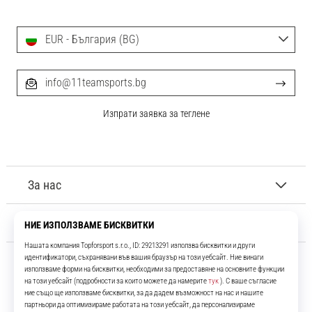
EUR - България (BG)
info@11teamsports.bg
Изпрати заявка за теглене
За нас
Обслужване на клиенти
11teamsports.bg
Повече от 16 години ние сме ваши съотборници, представяйки ви