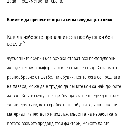
дадат предимство на терена.
с
официални
екипи
Време е да пренесете играта си на следващото ниво!
и
обувки
от
Как да изберете правилните за вас бутонки без
Nike,
връзки?
adidas
и
Футболните обувки без връзки стават все по-популярни
PUMA.
Бъди
заради техния комфорт и стилен външен вид. С голямото
част
разнообразие от футболни обувки, които сега се предлагат
от
всеки
на пазара, може да е трудно да решите кои са най-добрите
мач,
за вас. Когато купувате, трябва да имате предвид няколко
гол
и…
характеристики, като кройката на обувката, използвания
материал, качеството и издръжливостта на изработката.
9. 6. 2025
Когато вземете предвид тези фактори, можете да сте
•