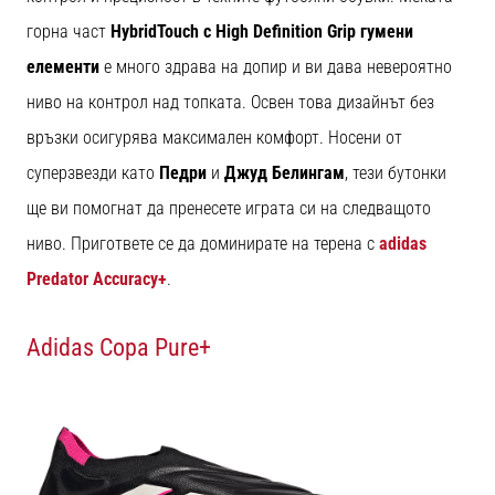
Перфектни
за
горна част
HybridTouch с High Definition Grip
гумени
играчи,
елементи
е много здрава на допир и ви дава невероятно
…
ниво на контрол над топката. Освен това дизайнът без
връзки осигурява максимален комфорт. Носени от
Покажи
суперзвезди като
Педри
и
Джуд Белингам
, тези бутонки
всички
статии
ще ви помогнат да пренесете играта си на следващото
ниво. Пригответе се да доминирате на терена с
adidas
Predator Accuracy+
.
Adidas Copa Pure+