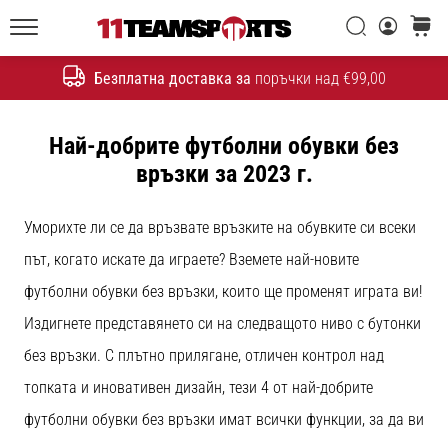
една
Търси
количк
икона
11teamsports.bg
на
Безплатна доставка за
поръчки над €99,00
скоростта
Търсене
Най-добрите футболни обувки без
1. 7. 2025
•
връзки за 2023 г.
1 мин. четене
Play
Уморихте ли се да връзвате връзките на обувките си всеки
for
път, когато искате да играете? Вземете най-новите
More
Victories
футболни обувки без връзки, които ще променят играта ви!
Подготви
Издигнете представянето си на следващото ниво с бутонки
се
без връзки. С плътно прилягане, отличен контрол над
за
топката и иновативен дизайн, тези 4 от най-добрите
женското
ЕВРО
футболни обувки без връзки имат всички функции, за да ви
2025