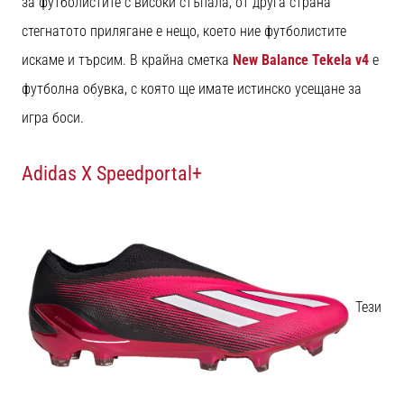
за футболистите с високи стъпала, от друга страна
стегнатото прилягане е нещо, което ние футболистите
искаме и търсим. В крайна сметка
New Balance Tekela v4
е
футболна обувка, с която ще имате истинско усещане за
игра боси.
Adidas X Speedportal+
Тези