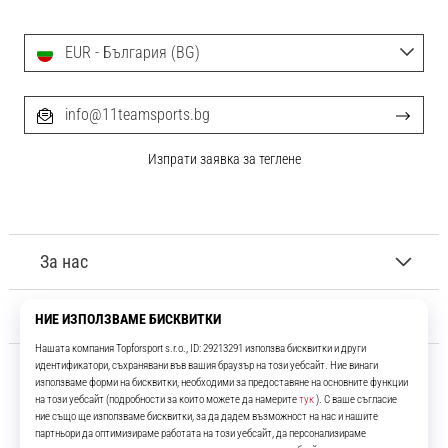
EUR - България (BG)
info@11teamsports.bg
Изпрати заявка за теглене
За нас
Обслужване на клиенти
11teamsports.bg
Повече от 16 години ние сме ваши съотборници, представяйки ви