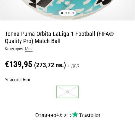
с
официални
екипи
и
обувки
Топка Puma Orbita LaLiga 1 Football (FIFA®
от
Quality Pro) Match Ball
Nike,
adidas
Категория:
Mач
и
PUMA.
€139,95
(273,72 лв.)
с ДДС
Бъди
част
Унисекс,
Бял
от
всеки
5
мач,
гол
и…
Отлично
4.6 от 5
9. 6. 2025
•