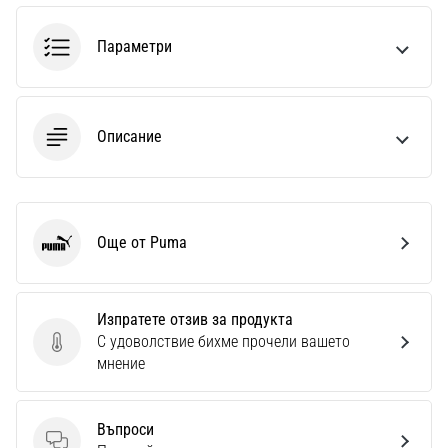
1 мин. четене
Nike
Параметри
Phantom
6
Открий
Описание
новите
футболни
обувки
Nike
Phantom
Още от Puma
Puma
6
–
прецизност,
Изпратете отзив за продукта
контрол
С удоволствие бихме прочели вашето
и
Изпратете отзив за продукта
мнение
мощ
във
всяко
Въпроси
докосване.