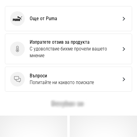
Перфектни
за
играчи,
Още от Puma
Puma
…
Изпратете отзив за продукта
Покажи
С удоволствие бихме прочели вашето
всички
Изпратете отзив за продукта
мнение
статии
Въпроси
Въпроси
Попитайте ни каквото поискате