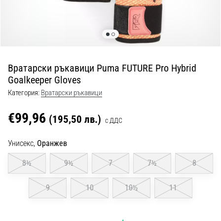
с
официални
екипи
и
обувки
от
Вратарски ръкавици Puma FUTURE Pro Hybrid
Nike,
Goalkeeper Gloves
adidas
и
Категория:
Вратарски ръкавици
PUMA.
Бъди
€99,96
(195,50 лв.)
с ДДС
част
от
Унисекс,
Оранжев
всеки
мач,
8½
9½
7
7½
8
гол
и…
9
10
10½
11
9. 6. 2025
•