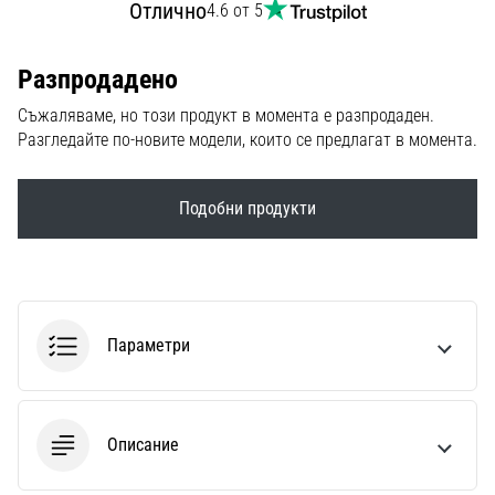
Отлично
4.6 от 5
1 мин. четене
Nike
Phantom
Разпродадено
6
Съжаляваме, но този продукт в момента е разпродаден.
Открий
Разгледайте по-новите модели, които се предлагат в момента.
новите
футболни
обувки
Подобни продукти
Nike
Phantom
6
–
прецизност,
Параметри
контрол
и
мощ
във
Описание
всяко
докосване.