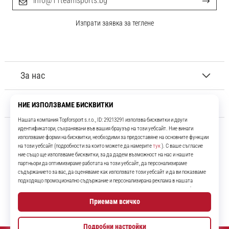
info@11teamsports.bg
Изпрати заявка за теглене
За нас
Обслужване на клиенти
11teamsports.bg
Повече от 16 години ние сме ваши съотборници, представяйки ви
най-добрите и най-новите футболни продукти.
Instagram
YouTube