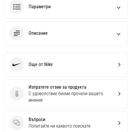
1 мин. четене
Параметри
Nike
Phantom
6
Описание
Открий
новите
футболни
обувки
Nike
Още от Nike
Nike
Phantom
6
–
Изпратете отзив за продукта
прецизност,
С удоволствие бихме прочели вашето
контрол
Изпратете отзив за продукта
мнение
и
мощ
във
Въпроси
всяко
Въпроси
Попитайте ни каквото поискате
докосване.