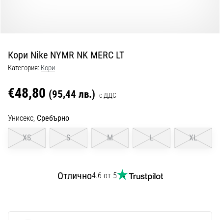
с
официални
екипи
и
обувки
Кори Nike NYMR NK MERC LT
от
Nike,
Категория:
Кори
adidas
и
€48,80
(95,44 лв.)
с ДДС
PUMA.
Бъди
Унисекс,
Сребърно
част
от
XS
S
M
L
XL
всеки
мач,
гол
Отлично
4.6 от 5
и…
9. 6. 2025
•