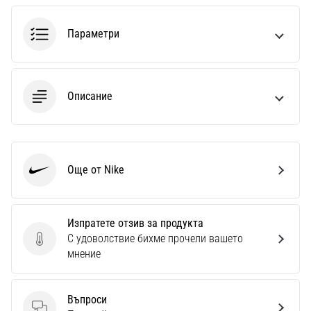
1 мин. четене
Nike
Параметри
Phantom
6
Открий
Описание
новите
футболни
обувки
Nike
Phantom
Още от Nike
Nike
6
–
прецизност,
контрол
Изпратете отзив за продукта
и
С удоволствие бихме прочели вашето
Изпратете отзив за продукта
мощ
мнение
във
всяко
докосване.
Въпроси