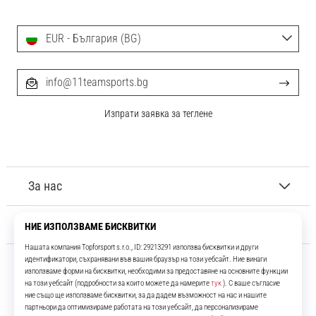
EUR - България (BG)
info@11teamsports.bg
Изпрати заявка за теглене
За нас
Обслужване на клиенти
11teamsports.bg
Повече от 16 години ние сме ваши съотборници, представяйки ви