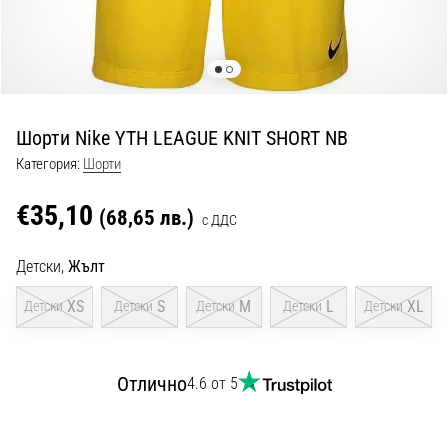
с
официални
екипи
и
обувки
от
Шорти Nike YTH LEAGUE KNIT SHORT NB
Nike,
adidas
Категория:
Шорти
и
PUMA.
€35,10
(68,65 лв.)
с ДДС
Бъди
част
Детски,
Жълт
от
всеки
XS
S
M
L
XL
Детски
Детски
Детски
Детски
Детски
мач,
гол
и…
Отлично
4.6 от 5
9. 6. 2025
•