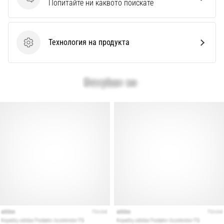
Въпроси
Перфектни
Попитайте ни каквото поискате
за
играчи,
…
Технология на продукта
Технология на продукта
Покажи
всички
статии