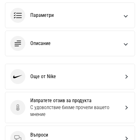
1 мин. четене
Nike
Параметри
Phantom
6
Открий
Описание
новите
футболни
обувки
Nike
Phantom
Още от Nike
Nike
6
–
прецизност,
контрол
Изпратете отзив за продукта
и
С удоволствие бихме прочели вашето
Изпратете отзив за продукта
мощ
мнение
във
всяко
докосване.
Въпроси