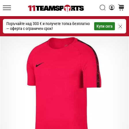
една
Търси
количк
икона
11teamsports.bg
на
Поръчайте над 300 € и получете топка безплатно
скоростта
Търсене
Купи сега
— оферта с ограничен срок!
1. 7. 2025
•
1 мин. четене
Play
for
More
Victories
Подготви
се
за
женското
ЕВРО
2025