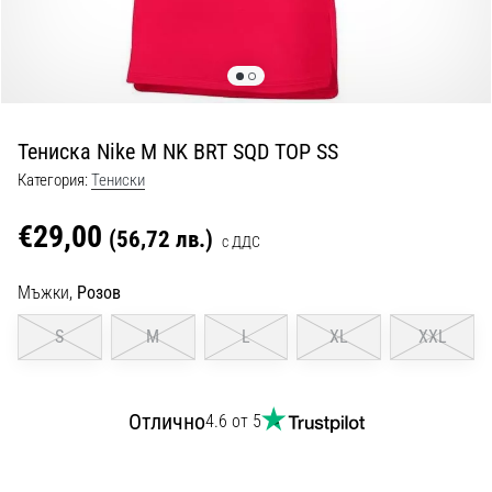
с
официални
екипи
и
обувки
от
Тениска Nike M NK BRT SQD TOP SS
Nike,
adidas
Категория:
Тениски
и
PUMA.
€29,00
(56,72 лв.)
с ДДС
Бъди
част
Мъжки,
Розов
от
всеки
S
M
L
XL
XXL
мач,
гол
и…
Отлично
4.6 от 5
9. 6. 2025
•