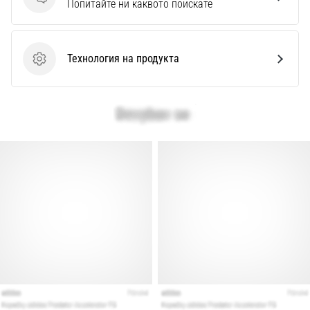
Въпроси
Перфектни
Попитайте ни каквото поискате
за
играчи,
…
Технология на продукта
Технология на продукта
Покажи
всички
статии