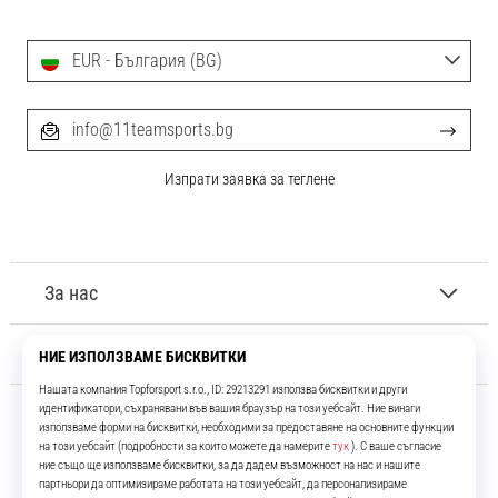
EUR - България (BG)
info@11teamsports.bg
Изпрати заявка за теглене
За нас
Обслужване на клиенти
11teamsports.bg
Повече от 16 години ние сме ваши съотборници, представяйки ви