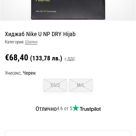
с
официални
екипи
и
обувки
Хиджаб Nike U NP DRY Hijab
от
Nike,
Категория:
Шапки
adidas
и
€68,40
(133,78 лв.)
с ДДС
PUMA.
Бъди
Унисекс,
Черен
част
от
XS/S
M/L
всеки
мач,
гол
Отлично
4.6 от 5
и…
9. 6. 2025
•