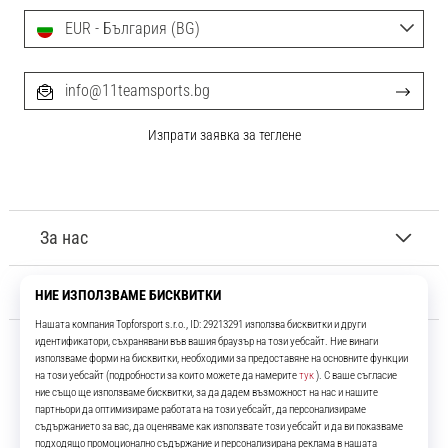
EUR - България (BG)
info@11teamsports.bg
Изпрати заявка за теглене
За нас
Обслужване на клиенти
11teamsports.bg
Повече от 16 години ние сме ваши съотборници, представяйки ви
най-добрите и най-новите футболни продукти.