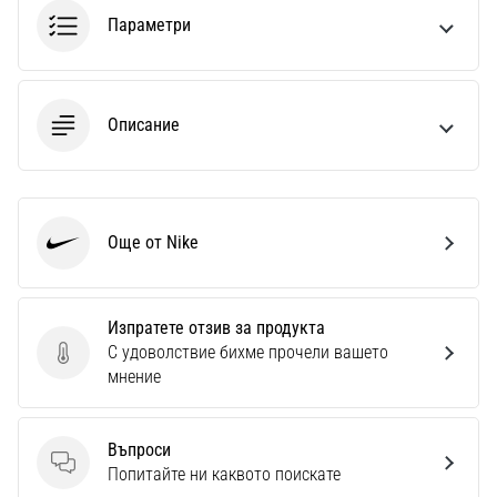
1 мин. четене
Параметри
Nike
Phantom
6
Описание
Открий
новите
футболни
обувки
Nike
Още от Nike
Nike
Phantom
6
–
Изпратете отзив за продукта
прецизност,
С удоволствие бихме прочели вашето
контрол
Изпратете отзив за продукта
мнение
и
мощ
във
Въпроси
всяко
Въпроси
Попитайте ни каквото поискате
докосване.