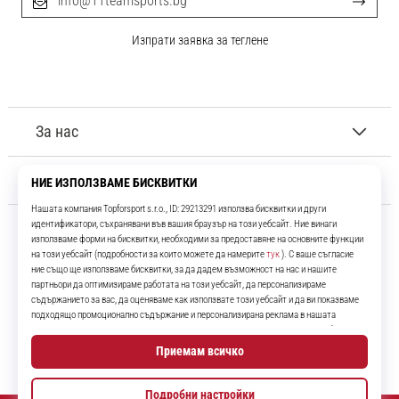
info@11teamsports.bg
Изпрати заявка за теглене
За нас
Обслужване на клиенти
11teamsports.bg
Повече от 16 години ние сме ваши съотборници, представяйки ви
най-добрите и най-новите футболни продукти.
Instagram
YouTube