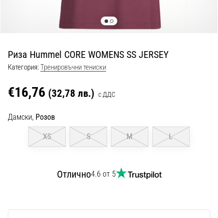
с
официални
екипи
и
обувки
Риза Hummel CORE WOMENS SS JERSEY
от
Nike,
Категория:
Тренировъчни тениски
adidas
и
€16,76
(32,78 лв.)
с ДДС
PUMA.
Бъди
Дамски,
Розов
част
от
XS
S
M
L
всеки
мач,
гол
Отлично
4.6 от 5
и…
9. 6. 2025
•