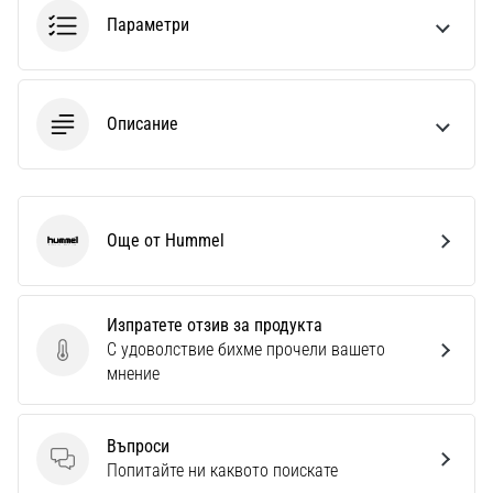
1 мин. четене
Параметри
Nike
Phantom
6
Описание
Открий
новите
футболни
обувки
Nike
Още от Hummel
Hummel
Phantom
6
–
Изпратете отзив за продукта
прецизност,
С удоволствие бихме прочели вашето
контрол
Изпратете отзив за продукта
мнение
и
мощ
във
Въпроси
всяко
Въпроси
Попитайте ни каквото поискате
докосване.