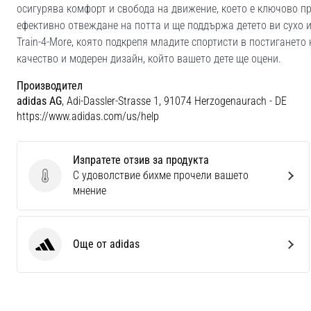
осигурява комфорт и свобода на движение, което е ключово пр
ефективно отвеждане на потта и ще поддържа детето ви сухо 
Train-4-More, която подкрепя младите спортисти в постигането
качество и модерен дизайн, който вашето дете ще оцени.
Производител
adidas AG
, Adi-Dassler-Strasse 1, 91074 Herzogenaurach - DE
https://www.adidas.com/us/help
Изпратете отзив за продукта
С удоволствие бихме прочели вашето
Изпратете отзив за продукта
мнение
Още от adidas
adidas