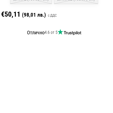
€50,11
(98,01 лв.)
с ДДС
Отлично
4.6 от 5