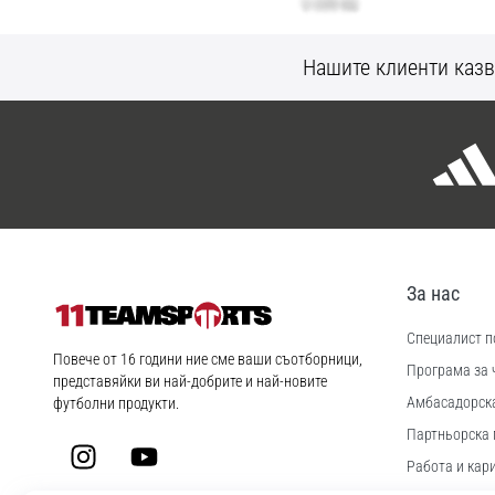
Нашите клиенти казв
За нас
Специалист по
11teamsports.bg
Повече от 16 години ние сме ваши съотборници,
Програма за 
представяйки ви най-добрите и най-новите
Aмбасадорск
футболни продукти.
Партньорска 
Instagram
YouTube
Работа и кар