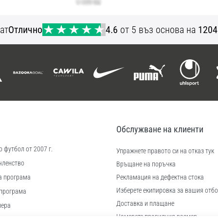
ат
Отлично
4.6
от 5 въз основа на
1204
Обслужване на клиенти
 футбол от 2007 г.
Упражнете правото си на отказ тук
членство
Връщане на поръчка
а програма
Рекламация на дефектна стока
Изберете екипировка за вашия отбо
програма
Доставка и плащане
иера
Намерете правилния размер