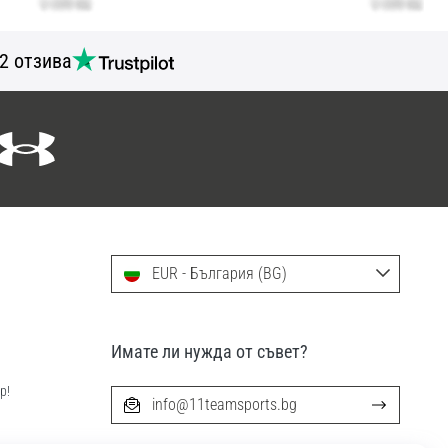
2 отзива
EUR - България (BG)
Имате ли нужда от съвет?
р!
info@11teamsports.bg