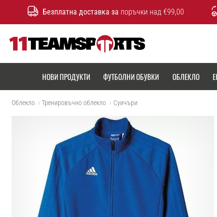
Безплатна доставка за
поръчки над €99,00
11teamsports.bg
НОВИ ПРОДУКТИ
ФУТБОЛНИ ОБУВКИ
ОБЛЕКЛО
Е
Облекло
Тренировъчно облекло
Cуичъри