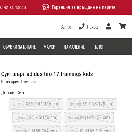
елни въпроси
Гаранция за връщане на парите
За нас
Помощ
Потребител
количка
ОБУВКИ ЗА БЯГАНЕ
МАРКИ
НАМАЛЕНИЕ
БЛОГ
Суитшърт adidas tiro 17 trainings kids
Категория:
Cуичъри
Детски,
Син
XXS (111-116 cm)
XS (123-128 cm)
Детски
Детски
S (135-140 cm)
M (147-152 cm)
Детски
Детски
L (159-164 cm)
XL (165-176 cm)
Детски
Детски