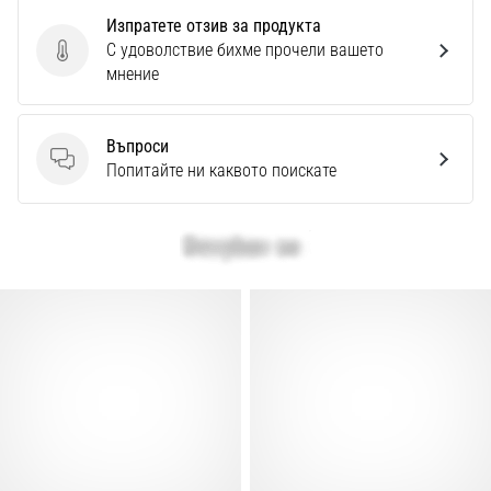
Перфектни
Изпратете отзив за продукта
за
С удоволствие бихме прочели вашето
играчи,
Изпратете отзив за продукта
мнение
…
Въпроси
Покажи
Въпроси
Попитайте ни каквото поискате
всички
статии