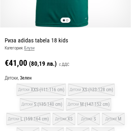
с
официални
екипи
и
обувки
от
Риза adidas tabela 18 kids
Nike,
adidas
Категория:
Блузи
и
PUMA.
€41,00
(80,19 лв.)
с ДДС
Бъди
част
Детски,
Зелен
от
всеки
XXS (111-116 cm)
XS (123-128 cm)
Детски
Детски
мач,
гол
S (135-140 cm)
M (147-152 cm)
Детски
Детски
и…
L (159-164 cm)
XS
S
M
Детски
Детски
Детски
Детски
9. 6. 2025
•