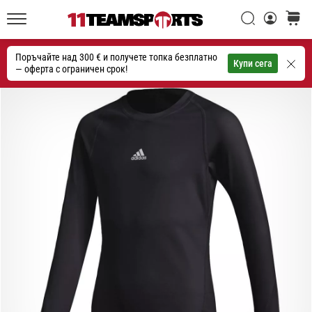
една
Търси
количк
икона
11teamsports.bg
на
Поръчайте над 300 € и получете топка безплатно
скоростта
Търсене
Купи сега
— оферта с ограничен срок!
1. 7. 2025
•
1 мин. четене
Play
for
More
Victories
Подготви
се
за
женското
ЕВРО
2025