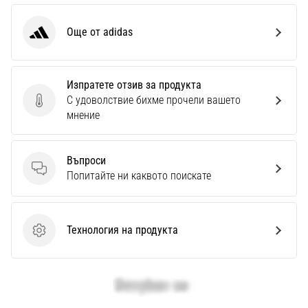
Перфектни
за
Още от adidas
играчи,
adidas
…
Изпратете отзив за продукта
Покажи
С удоволствие бихме прочели вашето
Изпратете отзив за продукта
всички
мнение
статии
Въпроси
Въпроси
Попитайте ни каквото поискате
Технология на продукта
Технология на продукта