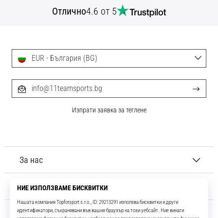
с
Отлично
4.6 от 5
официални
екипи
и
обувки
от
EUR - България (BG)
Nike,
adidas
info@11teamsports.bg
и
PUMA.
Бъди
Изпрати заявка за теглене
част
от
всеки
мач,
За нас
гол
и…
Обслужване на клиенти
9. 6. 2025
•