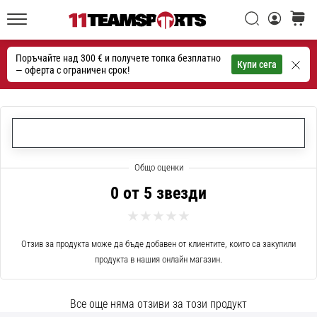
една
Търси
количк
икона
11teamsports.bg
на
Поръчайте над 300 € и получете топка безплатно
скоростта
Търсене
Купи сега
— оферта с ограничен срок!
1. 7. 2025
•
1 мин. четене
Play
for
More
0 от 5 звезди
Victories
Подготви
се
Отзив за продукта може да бъде добавен от клиентите, които са закупили
за
продукта в нашия онлайн магазин.
женското
ЕВРО
Все още няма отзиви за този продукт
2025