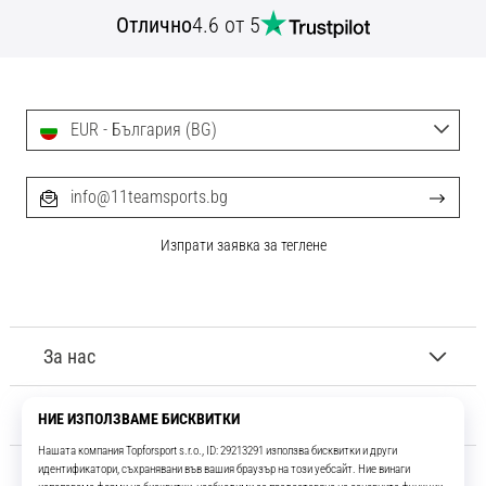
с
Отлично
4.6 от 5
официални
екипи
и
обувки
от
EUR - България (BG)
Nike,
adidas
info@11teamsports.bg
и
PUMA.
Бъди
Изпрати заявка за теглене
част
от
всеки
мач,
За нас
гол
и…
Обслужване на клиенти
9. 6. 2025
•