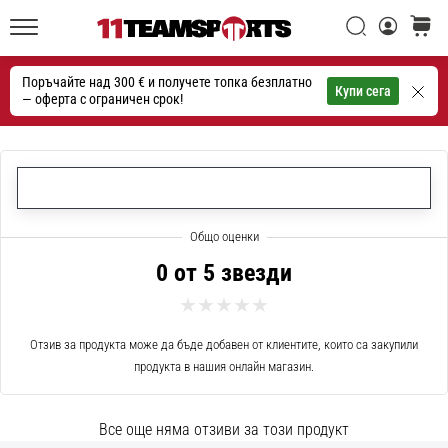
една
Търси
количк
икона
11teamsports.bg
на
Поръчайте над 300 € и получете топка безплатно
скоростта
Търсене
Купи сега
— оферта с ограничен срок!
1. 7. 2025
•
1 мин. четене
Play
for
More
0 от 5 звезди
Victories
Подготви
се
Отзив за продукта може да бъде добавен от клиентите, които са закупили
за
продукта в нашия онлайн магазин.
женското
ЕВРО
Все още няма отзиви за този продукт
2025