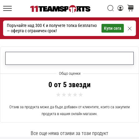
една
Търси
количк
икона
11teamsports.bg
на
Поръчайте над 300 € и получете топка безплатно
скоростта
Търсене
Купи сега
— оферта с ограничен срок!
1. 7. 2025
•
1 мин. четене
Play
for
More
0 от 5 звезди
Victories
Подготви
се
Отзив за продукта може да бъде добавен от клиентите, които са закупили
за
продукта в нашия онлайн магазин.
женското
ЕВРО
Все още няма отзиви за този продукт
2025