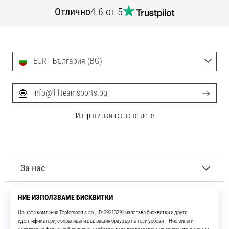
с
Отлично
4.6 от 5
официални
екипи
и
обувки
от
EUR - България (BG)
Nike,
adidas
info@11teamsports.bg
и
PUMA.
Бъди
Изпрати заявка за теглене
част
от
всеки
мач,
За нас
гол
и…
Обслужване на клиенти
9. 6. 2025
•