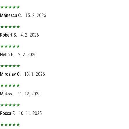
с
официални
екипи
Mănescu C.
15. 2. 2026
и
обувки
от
Robert S.
4. 2. 2026
Nike,
adidas
и
Nella B.
2. 2. 2026
PUMA.
Бъди
част
Miroslav C.
13. 1. 2026
от
всеки
мач,
Makss .
11. 12. 2025
гол
и…
Rosca F.
10. 11. 2025
9. 6. 2025
•