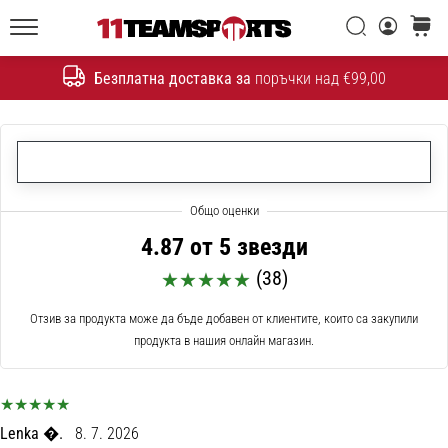
една
Търси
количк
икона
11teamsports.bg
на
Безплатна доставка за
поръчки над €99,00
скоростта
Търсене
1. 7. 2025
•
1 мин. четене
Play
for
4.87 от 5 звезди
More
(38)
Victories
Отзив за продукта може да бъде добавен от клиентите, които са закупили
Подготви
продукта в нашия онлайн магазин.
се
за
женското
ЕВРО
2025
Lenka �.
8. 7. 2026