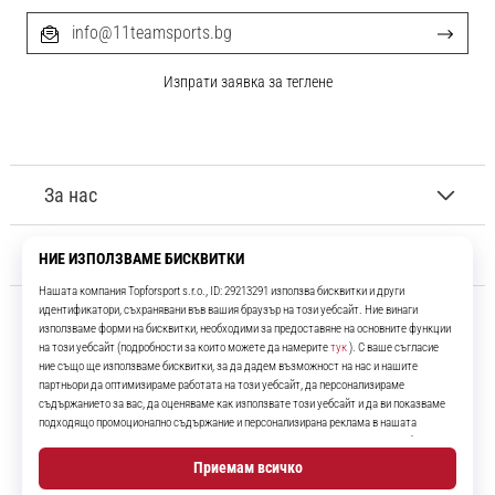
info@11teamsports.bg
Изпрати заявка за теглене
За нас
Обслужване на клиенти
11teamsports.bg
Повече от 16 години ние сме ваши съотборници, представяйки ви
най-добрите и най-новите футболни продукти.
Instagram
YouTube