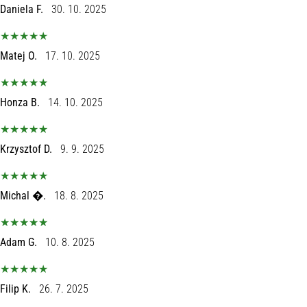
1 мин. четене
Daniela F.
30. 10. 2025
Nike
Phantom
Matej O.
17. 10. 2025
6
Открий
новите
Honza B.
14. 10. 2025
футболни
обувки
Nike
Krzysztof D.
9. 9. 2025
Phantom
6
–
Michal �.
18. 8. 2025
прецизност,
контрол
и
Adam G.
10. 8. 2025
мощ
във
всяко
Filip K.
26. 7. 2025
докосване.