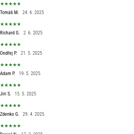
Перфектни
за
Tomáš M.
24. 6. 2025
играчи,
…
Richard G.
2. 6. 2025
Покажи
всички
Ondřej P.
21. 5. 2025
статии
Adam P.
19. 5. 2025
Jiri S.
15. 5. 2025
Zdenko G.
29. 4. 2025