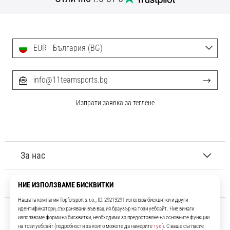
с
официални
екипи
и
EUR - България (BG)
обувки
от
Nike,
info@11teamsports.bg
adidas
и
Изпрати заявка за теглене
PUMA.
Бъди
част
от
всеки
За нас
мач,
гол
Обслужване на клиенти
и…
9. 6. 2025
•