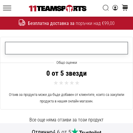
една
Търси
количк
икона
11teamsports.bg
на
Безплатна доставка за
поръчки над €99,00
скоростта
Търсене
1. 7. 2025
•
1 мин. четене
Play
for
0 от 5 звезди
More
Victories
Отзив за продукта може да бъде добавен от клиентите, които са закупили
Подготви
продукта в нашия онлайн магазин.
се
за
женското
Все още няма отзиви за този продукт
ЕВРО
2025
Отлично
4.6 от 5