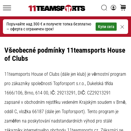
една
Търси
количк
икона
11teamsports.bg
на
Поръчайте над 300 € и получете топка безплатно
скоростта
Търсене
Купи сега
— оферта с ограничен срок!
1. 7. 2025
•
Všeobecné podmínky 11teamsports House
1 мин. четене
of Clubs
Play
for
11teamsports House of Clubs (dále jen klub) je věrnostní program
More
pro zákazníky společnosti Topforsport s.r.o., Dukelská třída
Victories
1666/106, Brno, 614 00, IČ: 29213291, DIČ: CZ29213291
Подготви
се
zapsané v obchodním rejstříku vedeném Krajským soudem v Brně,
за
oddíl C, vložka 66187 (dále jen Topforsport). Tento program je
женското
ЕВРО
zaměřen na poskytování nadstandardních výhod pro stálé
2025
zákazníky internetového obchodu 11teamsports.cz. Zákazníci se