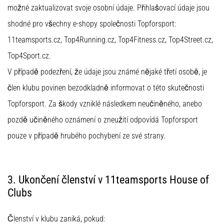
Перфектни
možné zaktualizovat svoje osobní údaje. Přihlašovací údaje jsou
за
shodné pro všechny e-shopy společnosti Topforsport:
играчи,
…
11teamsports.cz, Top4Running.cz, Top4Fitness.cz, Top4Street.cz,
Top4Sport.cz.
Покажи
V případě podezření, že údaje jsou známé nějaké třetí osobě, je
всички
člen klubu povinen bezodkladně informovat o této skutečnosti
статии
Topforsport. Za škody vzniklé následkem neučiněného, anebo
pozdě učiněného oznámení o zneužití odpovídá Topforsport
pouze v případě hrubého pochybení ze své strany.
3. Ukončení členství v 11teamsports House of
Clubs
Členství v klubu zaniká, pokud: