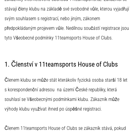
с
официални
stávají členy klubu na základě své svobodné vůle, kterou vyjadřují
екипи
svým souhlasem s registrací, nebo jiným, zákonem
и
předpokládaným projevem vůle. Nedílnou součástí registrace jsou
обувки
от
tyto Všeobecné podmínky 11teamsports House of Clubs.
Nike,
adidas
и
PUMA.
1. Členství v 11teamsports House of Clubs
Бъди
част
Členem klubu se může stát kterákoliv fyzická osoba starší 18 let
от
всеки
s korespondenční adresou na území České republiky, která
мач,
souhlasí se Všeobecnými podmínkami klubu. Zákazník může
гол
и…
výhody klubu využívat ihned po úspěšné registraci.
9. 6. 2025
Členem 11teamsports House of Clubs se zákazník stává, pokud
•