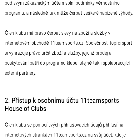
pod svým zákaznickým účtem splní podmínky věrnostního
1 мин. четене
Nike
programu, a následně tak může čerpat veškeré nabízené výhody.
Phantom
6
Člen klubu má právo čerpat slevy na zboží a služby v
Открий
internetovém obchodě 11teamsports.cz. Společnost Topforsport
новите
футболни
si vyhrazuje právo určit zboží a služby, jejichž prodej a
обувки
poskytování patří do programu klubu, stejně tak i spolupracující
Nike
Phantom
externí partnery.
6
–
прецизност,
2. Přístup k osobnímu účtu 11teamsports
контрол
и
House of Clubs
мощ
във
Člen klubu se pomocí svých přihlašovacích údajů přihlásí na
всяко
докосване.
internetových stránkách 11teamsports.cz na svůj účet, kde je