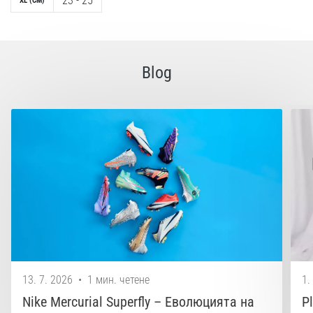
23 - 25
XL (CM)
Blog
13. 7. 2026
•
1 мин. четене
1.
Nike Mercurial Superfly – Еволюцията на
P