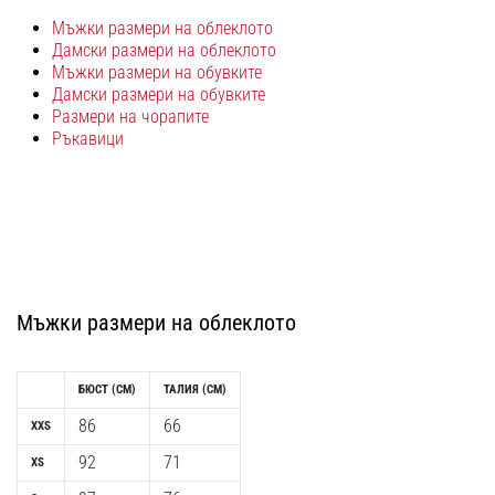
с
Мъжки размери на облеклото
официални
Дамски размери на облеклото
екипи
Мъжки размери на обувките
и
Дамски размери на обувките
обувки
Размери на чорапите
от
Ръкавици
Nike,
adidas
и
PUMA.
Бъди
част
от
Мъжки размери на облеклото
всеки
мач,
гол
БЮСТ (CM)
ТАЛИЯ (CM)
и…
86
66
XXS
9. 6. 2025
92
71
XS
•