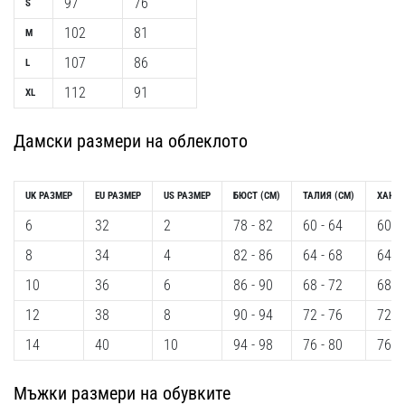
97
76
S
1 мин. четене
102
81
M
Nike
Phantom
107
86
L
6
112
91
XL
Открий
новите
Дамски размери на облеклото
футболни
обувки
Nike
UK РАЗМЕР
EU РАЗМЕР
US РАЗМЕР
БЮСТ (CM)
ТАЛИЯ (CM)
ХАНШ 
Phantom
6
32
2
78 - 82
60 - 64
60 -
6
–
8
34
4
82 - 86
64 - 68
64 -
прецизност,
10
36
6
86 - 90
68 - 72
68 -
контрол
и
12
38
8
90 - 94
72 - 76
72 -
мощ
14
40
10
94 - 98
76 - 80
76 -
във
всяко
докосване.
Мъжки размери на обувките