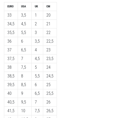
EURO
USA
UK
CM
33
3,5
1
20
34,5
4,5
2
21
35,5
5,5
3
22
36
6
3,5
22,5
37
6,5
4
23
37,5
7
4,5
23,5
38
7,5
5
24
38,5
8
5,5
24,5
39,5
8,5
6
25
40
9
6,5
25,5
40,5
9,5
7
26
41,5
10
7,5
26,5