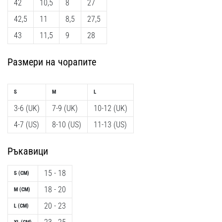
42
10,5
8
27
42,5
11
8,5
27,5
43
11,5
9
28
Размери на чорапите
S
M
L
3-6 (UK)
7-9 (UK)
10-12 (UK)
4-7 (US)
8-10 (US)
11-13 (US)
Ръкавици
15 - 18
S (CM)
18 - 20
M (CM)
20 - 23
L (CM)