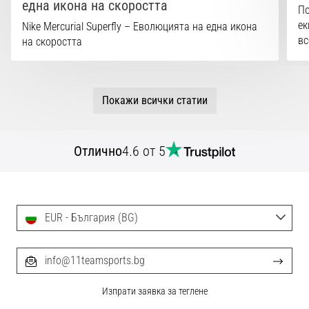
една икона на скоростта
По
ек
Nike Mercurial Superfly – Еволюцията на една икона
вс
на скоростта
Покажи всички статии
Отлично
4.6 от 5
EUR - България (BG)
info@11teamsports.bg
Изпрати заявка за теглене