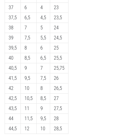
37
6
4
23
37,5
6,5
4,5
23,5
38
7
5
24
39
7,5
5,5
24,5
39,5
8
6
25
40
8,5
6,5
25,5
40,5
9
7
25,75
41,5
9,5
7,5
26
42
10
8
26,5
42,5
10,5
8,5
27
43,5
11
9
27,5
44
11,5
9,5
28
44,5
12
10
28,5