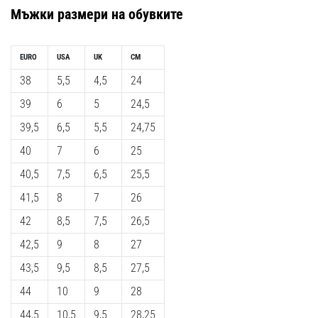
Перфектни
Мъжки
размери на обувките
за
играчи,
…
EURO
USA
UK
CM
38
5,5
4,5
24
Покажи
39
6
5
24,5
всички
39,5
6,5
5,5
24,75
статии
40
7
6
25
40,5
7,5
6,5
25,5
41,5
8
7
26
42
8,5
7,5
26,5
42,5
9
8
27
43,5
9,5
8,5
27,5
44
10
9
28
44,5
10,5
9,5
28,25