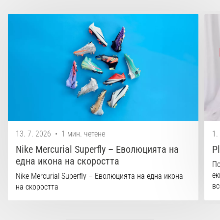
13. 7. 2026
•
1 мин. четене
1.
Nike Mercurial Superfly – Еволюцията на
P
една икона на скоростта
По
ек
Nike Mercurial Superfly – Еволюцията на една икона
вс
на скоростта