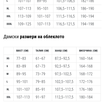
101–107
89–95
101,5–106,5
182–186
L
1 мин. четене
107–113
95–101
106,5–111,5
186–190
XL
Nike
Phantom
113–109
101–107
111,5–116,5
190–194
XXL
6
109–125
107–113
116,5–121,5
194–198
XXXL
Открий
новите
Дамски
размери на облеклото
футболни
обувки
Nike
БЮСТ
(CM)
ТАЛИЯ
(CM)
ХАНШ
(CM)
ВИСОЧИНА
(CM)
Phantom
77–83
61–67
87,5–92,5
160–164
XS
6
–
83–89
67–73
92,5–97,5
164–168
S
прецизност,
89–95
73–79
97,5–102,5
168–172
M
контрол
и
95–101
79–85
102,5–107,5
172–176
L
мощ
101–107
85–91
107,5–112,5
176–180
XL
във
всяко
107–113
91–97
112,5–117,5
180–184
XXL
докосване.