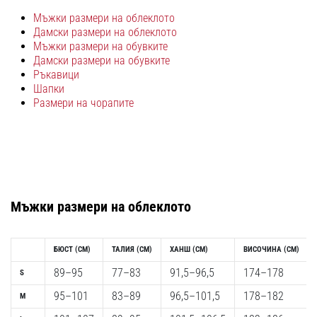
с
Мъжки размери на облеклото
официални
Дамски размери на облеклото
екипи
Мъжки размери на обувките
и
Дамски размери на обувките
обувки
Ръкавици
от
Шапки
Nike,
Размери на чорапите
adidas
и
PUMA.
Бъди
част
от
Мъжки
размери на облеклото
всеки
мач,
гол
БЮСТ (CM)
ТАЛИЯ
(CM)
ХАНШ (CM)
ВИСОЧИНА (CM)
и…
89–95
77–83
91,5–96,5
174–178
S
9. 6. 2025
95–101
83–89
96,5–101,5
178–182
M
•