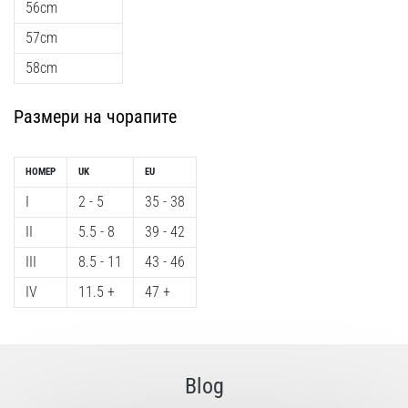
56cm
57cm
58cm
Размери на чорапите
НОМЕР
UK
EU
I
2 - 5
35 - 38
II
5.5 - 8
39 - 42
III
8.5 - 11
43 - 46
IV
11.5 +
47 +
Blog