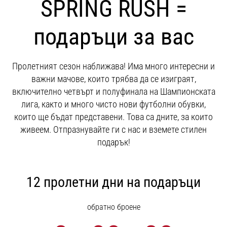
SPRING RUSH =
с
официални
екипи
подаръци за вас
и
обувки
от
Пролетният сезон наближава! Има много интересни и
Nike,
важни мачове, които трябва да се изиграят,
adidas
включително четвърт и полуфинала на Шампионската
и
PUMA.
лига, както и много чисто нови футболни обувки,
Бъди
които ще бъдат представени. Това са дните, за които
част
живеем. Отпразнувайте ги с нас и вземете стилен
от
подарък!
всеки
мач,
гол
12 пролетни дни на подаръци
и…
обратно броене
9. 6. 2025
•