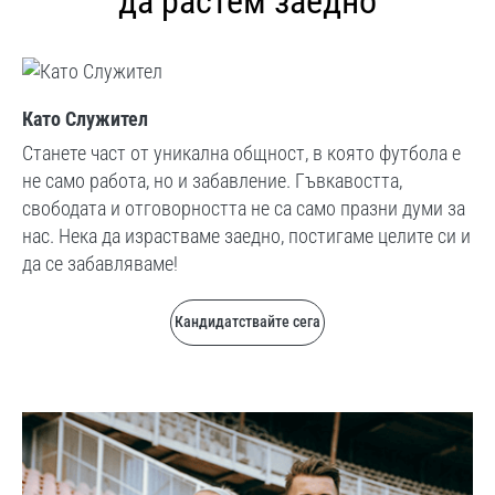
да растем заедно
Като Служител
Станете част от уникална общност, в която футбола е
не само работа, но и забавление. Гъвкавостта,
свободата и отговорността не са само празни думи за
нас. Нека да израстваме заедно, постигаме целите си и
да се забавляваме!
Кандидатствайте сега