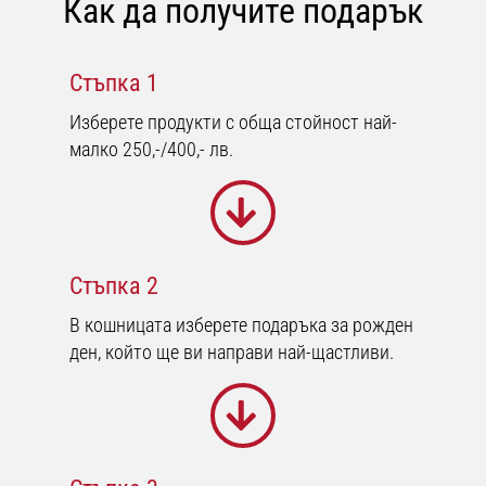
Как да получите подарък
Перфектни
за
играчи,
…
Стъпка 1
Изберете продукти с обща стойност най-
малко 250,-/400,- лв.
Покажи
всички
статии
Стъпка 2
В кошницата изберете подаръка за рожден
ден, който ще ви направи най-щастливи.