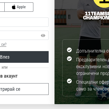
Apple
 си?
Допълнителна о
Влез
Предварителен 
ексклузивни но
ограничени про
ов акаунт
Специални офер
само за членове
стрирай се