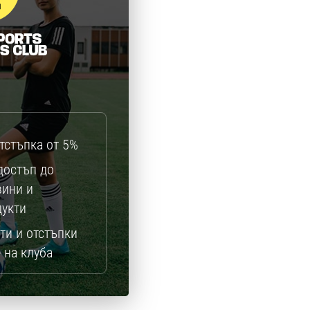
тстъпка от 5%
достъп до
вини и
дукти
ти и отстъпки
 на клуба