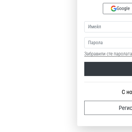
Google
Парола
Забравили сте паролата
С н
Реги