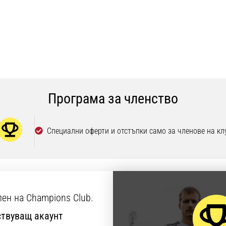
Програма за членство
Специални оферти и отстъпки само за членове на кл
лен на Champions Club.
твуващ акаунт