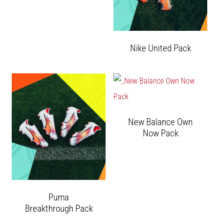
Перфектни
за
играчи,
…
Nike United Pack
Покажи
всички
статии
New Balance Own
Now Pack
Puma
Breakthrough Pack