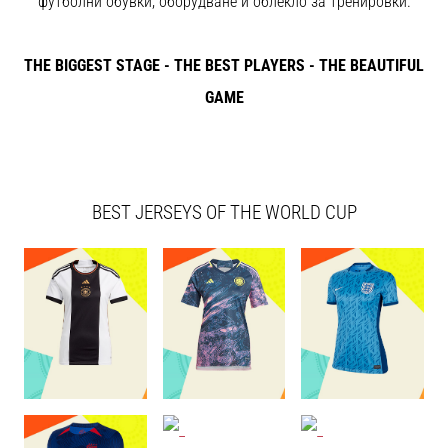
футболни обувки, оборудване и облекло за тренировки.
с
официални
екипи
THE BIGGEST STAGE - THE BEST PLAYERS - THE BEAUTIFUL
и
обувки
GAME
от
Nike,
adidas
и
PUMA.
BEST JERSEYS OF THE WORLD CUP
Бъди
част
от
всеки
мач,
гол
и…
9. 6. 2025
•