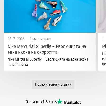
13. 7. 2026
•
1 мин. четене
1.
Nike Mercurial Superfly – Еволюцията на
P
една икона на скоростта
По
ек
Nike Mercurial Superfly – Еволюцията на една икона
вс
на скоростта
Покажи всички статии
Отлично
4.6 от 5