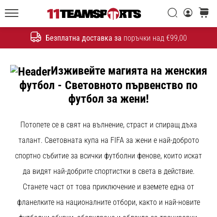
една
Търси
количк
икона
11teamsports.bg
на
Безплатна доставка за
поръчки над €99,00
скоростта
Търсене
Изживейте магията на женския
1. 7. 2025
•
футбол - Световното първенство по
1 мин. четене
футбол за жени!
Play
for
Потопете се в свят на вълнение, страст и спиращ дъха
More
Victories
талант. Световната купа на FIFA за жени е най-доброто
спортно събитие за всички футболни фенове, които искат
Подготви
се
да видят най-добрите спортистки в света в действие.
за
Станете част от това приключение и вземете една от
женското
ЕВРО
фланелките на националните отбори, както и най-новите
2025