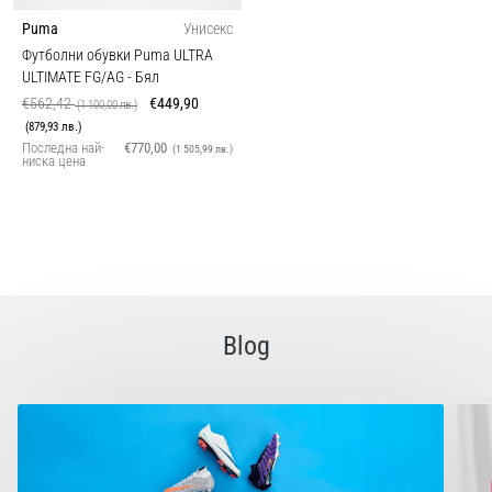
Puma
Унисекс
Футболни обувки Puma ULTRA
ULTIMATE FG/AG
- Бял
€562,42
€449,90
(1 100,00 лв.)
(879,93 лв.)
Последна най-
€770,00
(1 505,99 лв.)
ниска цена
Blog