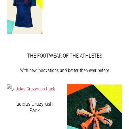
1 мин. четене
Nike
Phantom
6
Открий
новите
футболни
обувки
THE FOOTWEAR OF THE ATHLETES
Nike
Phantom
With new innovations and better then ever before
6
–
прецизност,
контрол
и
adidas Crazyrush
мощ
Pack
във
всяко
докосване.