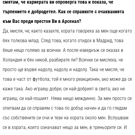
смятам, че кариерата ви опроверга това и показа, че
търпението е добродетел. Как се справихте с очакванията
към Вас преди престоя Ви в Арсенал?
Да, мисля, че, както казахте, хората говореха за мен още когато
бях толкова млад. След това, когато отидох в Мадрид, това
беше нещо голямо за всички. А после изведнъж се оказах в
Холандия и бях никой, разбирате ли? Всички си мислеха, че
просто ще вървя надолу, надолу и надолу. Така че мисля, че
това е част от футбола; той е много реакционен, ако може да се
каже така. Ако играеш добре, си най-добрият в света; ако не
играеш, си най-лошият. Няма нищо междинно. За мен просто се
опитвам да се справям с това по добър начин и да го гледам
със собствените си очи и тези на хората около мен. Вслушвам
се в хората, които означават нещо за мен, в треньорите си. И