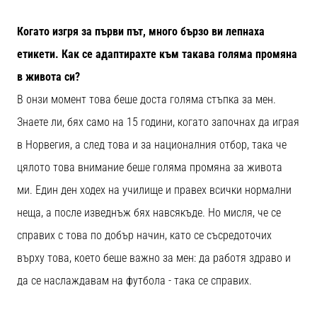
Когато изгря за първи път, много бързо ви лепнаха
етикети. Как се адаптирахте към такава голяма промяна
в живота си?
В онзи момент това беше доста голяма стъпка за мен.
Знаете ли, бях само на 15 години, когато започнах да играя
в Норвегия, а след това и за националния отбор, така че
цялото това внимание беше голяма промяна за живота
ми. Един ден ходех на училище и правех всички нормални
неща, а после изведнъж бях навсякъде. Но мисля, че се
справих с това по добър начин, като се съсредоточих
върху това, което беше важно за мен: да работя здраво и
да се наслаждавам на футбола - така се справих.