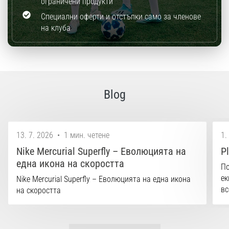
ограничени продукти
Специални оферти и отстъпки само за членове
на клуба
Blog
13. 7. 2026
•
1 мин. четене
1.
Nike Mercurial Superfly – Еволюцията на
P
една икона на скоростта
По
ек
Nike Mercurial Superfly – Еволюцията на една икона
вс
на скоростта