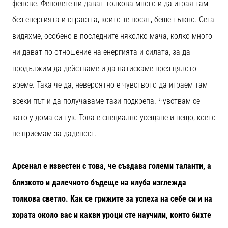
фенове. Феновете ни дават толкова много и да играя там
без енергията и страстта, които те носят, беше тъжно. Сега
видяхме, особено в последните няколко мача, колко много
ни дават по отношение на енергията и силата, за да
продължим да действаме и да натискаме през цялото
време. Така че да, невероятно е чувството да играем там
всеки път и да получаваме тази подкрепа. Чувствам се
като у дома си тук. Това е специално усещане и нещо, което
не приемам за даденост.
Арсенал е известен с това, че създава големи таланти, а
близкото и далечното бъдеще на клуба изглежда
толкова светло. Как се грижите за успеха на себе си и на
хората около вас и какви уроци сте научили, които бихте