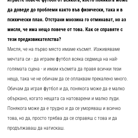
да доведе до проблеми както във физически, така и в
психически план. Отстрани мнозина го отминават, но аз
мисля, че има нещо повече от това. Как се справяте с
тези предизвикателства?
Мисля, че на първо място имаме късмет. Изживяваме
мечтата си - да играем футбол всяка седмица на най-
голямата сцена - и имам късмета да правя всички тези
неща, така че не обичам да се оплаквам прекалено много.
Обичам да играя футбол и да, понякога може да е малко
объркано, когато нещата са натоварени и малко луди.
Понякога може да е трудно и да се уморяваш и всичко
това, но да, просто трябва да се справяш с това и да
продължаваш да натискаш.