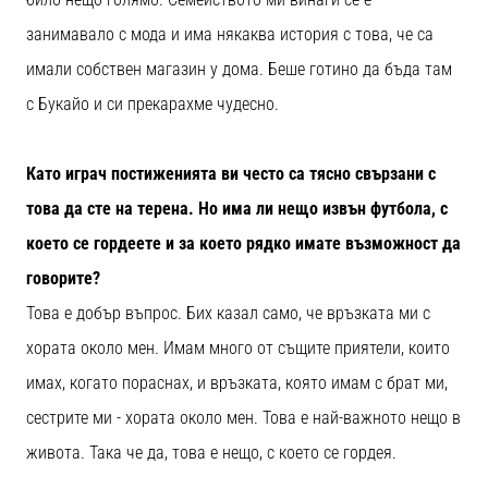
занимавало с мода и има някаква история с това, че са
имали собствен магазин у дома. Беше готино да бъда там
с Букайо и си прекарахме чудесно.
Като играч постиженията ви често са тясно свързани с
това да сте на терена. Но има ли нещо извън футбола, с
което се гордеете и за което рядко имате възможност да
говорите?
Това е добър въпрос. Бих казал само, че връзката ми с
хората около мен. Имам много от същите приятели, които
имах, когато пораснах, и връзката, която имам с брат ми,
сестрите ми - хората около мен. Това е най-важното нещо в
живота. Така че да, това е нещо, с което се гордея.