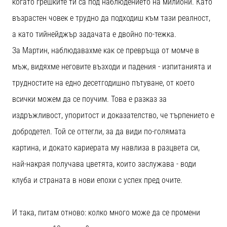
когато грешките ти са под наблюдението на милиони. Като
възрастен човек е трудно да подходиш към тази реалност,
а като тийнейджър задачата е двойно по-тежка.
За Мартин, наблюдавахме как се превръща от момче в
мъж, видяхме неговите възходи и падения - изпитанията и
трудностите на едно десетгодишно пътуване, от което
всички можем да се поучим. Това е разказ за
издръжливост, упоритост и доказателство, че търпението е
добродетел. Той се оттегли, за да види по-голямата
картина, и докато кариерата му навлиза в разцвета си,
най-накрая получава цветята, които заслужава - води
клуба и страната в нови епохи с успех пред очите.
И така, питам отново: колко много може да се промени