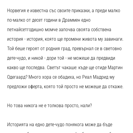
Перфектни
за
Норвегия е известна със своите приказки, а преди малко
играчи,
по-малко от десет години в Драммен едно
…
петнайсетгодишно момче започва своята собствена
история - история, която ще промени живота му завинаги.
Покажи
всички
Той беше героят от родния град, превърнал се в световно
статии
дете-чудо, и никой - дори той - не можеше да предвиди
какво ще последва. Светът чакаше: къде ще отиде Мартин
Одегаард? Много хора се обадиха, но Реал Мадрид му
предложи оферта, която той просто не можеше да откаже.
Но това никога не е толкова просто, нали?
Историята на едно дете-чудо понякога може да бъде