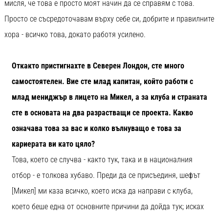
мисля, че това е просто моят начин да се справям с това.
Просто се съсредоточавам върху себе си, добрите и правилните
хора - всичко това, докато работя усилено.
Откакто пристигнахте в Северен Лондон, сте много
самостоятелен. Вие сте млад капитан, който работи с
млад мениджър в лицето на Микел, а за клуба и страната
сте в основата на два разрастващи се проекта. Какво
означава това за вас и колко вълнуващо е това за
кариерата ви като цяло?
Това, което се случва - както тук, така и в националния
отбор - е толкова хубаво. Преди да се присъединя, шефът
[Микел] ми каза всичко, което иска да направи с клуба,
което беше една от основните причини да дойда тук; исках