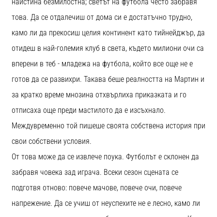
наистина безмилостна; светът на футбола често забравя
това. Да се отдалечиш от дома си е достатъчно трудно,
камо ли да прекосиш целия континент като тийнейджър, да
отидеш в най-големия клуб в света, където милиони очи са
вперени в теб - младежа на футбола, който все още не е
готов да се развихри. Такава беше реалността на Мартин и
за кратко време мнозина отхвърлиха приказката и го
отписаха още преди мастилото да е изсъхнало.
Междувременно той пишеше своята собствена история при
свои собствени условия.
От това може да се извлече поука. Футболът е склонен да
забравя човека зад играча. Всеки сезон сцената се
подготвя отново: повече мачове, повече очи, повече
напрежение. Да се учиш от неуспехите не е лесно, камо ли