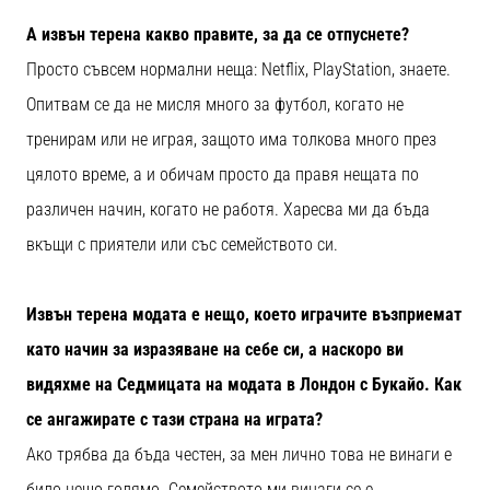
А извън терена какво правите, за да се отпуснете?
Просто съвсем нормални неща: Netflix, PlayStation, знаете.
Опитвам се да не мисля много за футбол, когато не
тренирам или не играя, защото има толкова много през
цялото време, а и обичам просто да правя нещата по
различен начин, когато не работя. Харесва ми да бъда
вкъщи с приятели или със семейството си.
Извън терена модата е нещо, което играчите възприемат
като начин за изразяване на себе си, а наскоро ви
видяхме на Седмицата на модата в Лондон с Букайо. Как
се ангажирате с тази страна на играта?
Ако трябва да бъда честен, за мен лично това не винаги е
било нещо голямо. Семейството ми винаги се е