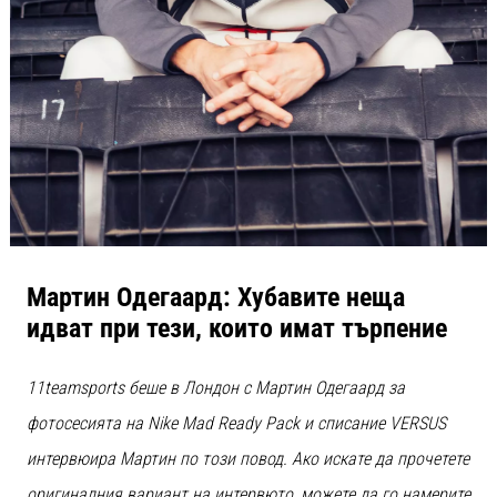
с
официални
екипи
и
обувки
от
Nike,
adidas
и
PUMA.
Бъди
част
Мартин Одегаард: Хубавите неща
от
идват при тези, които имат търпение
всеки
мач,
гол
11teamsports беше в Лондон с Мартин Одегаард за
и…
фотосесията на Nike Mad Ready Pack и списание VERSUS
интервюира Мартин по този повод. Ако искате да прочетете
9. 6. 2025
•
оригиналния вариант на интервюто, можете да го намерите