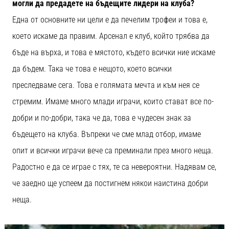
могли да предадете на бъдещите лидери на клуба?
Една от основните ни цели е да печелим трофеи и това е,
което искаме да правим. Арсенал е клуб, който трябва да
бъде на върха, и това е мястото, където всички ние искаме
да бъдем. Така че това е нещото, което всички
преследваме сега. Това е голямата мечта и към нея се
стремим. Имаме много млади играчи, които стават все по-
добри и по-добри, така че да, това е чудесен знак за
бъдещето на клуба. Въпреки че сме млад отбор, имаме
опит и всички играчи вече са преминали през много неща.
Радостно е да се играе с тях, те са невероятни. Надявам се,
че заедно ще успеем да постигнем някои наистина добри
неща.