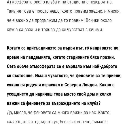
Атмосферата около клуба и на стадиона е невероятна.
Така че това е просто нещо, което правим заедно, и мисля,
че е важно да продължим да го правим. Всички около
клуба са важни и трябва да се чувстват значими.
Когато се присъединихте за първи път, го направихте по
време на пандемията, когато стадионите бяха празни.
Сега обаче атмосферата се е върнала към най-доброто
си състояние. Имаш чувството, че феновете са те приели,
сякаш си роден и израснал в Северен Лондон. Какво е
усещането да наричаш това място свой дом и колко
важни са феновете за възраждането на клуба?
Да, мисля, че феновете са много важни за нас. Както
казахте, когато дойдох тук, беше затворено, нямаше