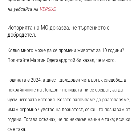
1 мин. четене
на уебсайта на
VERSUS
.
Nike
Phantom
Историята на MO доказва, че търпението е
6
добродетел.
Открий
новите
Колко много може да се промени животът за 10 години?
футболни
обувки
Попитайте Мартин Одегаард; той би казал, че много.
Nike
Phantom
6
Годината е 2024, а днес - дъждовен четвъртък следобед в
–
покрайнините на Лондон - пътищата ни се срещат, за да
прецизност,
контрол
чуем неговата история. Когато започваме да разговаряме,
и
имам огромно чувство на познатост, сякаш го познавам от
мощ
във
години. Тогава осъзнах, че по някакъв начин е така; всички
всяко
сме така.
докосване.