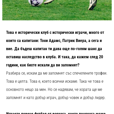
Това е исторически клуб с исторически играчи, много от
които са капитани: Тони Адамс, Патрик Виера, а сега и
вие. Да бъдеш капитан ти дава още по-голям шанс да
оставиш наследство в клуба. И така, да кажем след 20
години, как бихте искали да ви запомнят?
Разбира се, искам да ме запомнят със спечелените трофеи.
Това е целта. Това е, което всички искаме. Така че това е
основното нещо за мен. Но се надявам, че хората ще ме
запомнят и като добър играч, добър човек и добър лидер.
Играете повече футбол от всякога, което понякога може