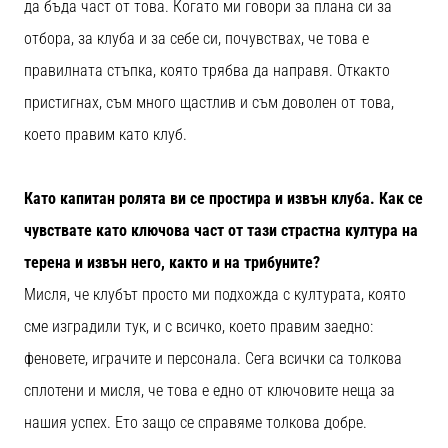
да бъда част от това. Когато ми говори за плана си за
отбора, за клуба и за себе си, почувствах, че това е
правилната стъпка, която трябва да направя. Откакто
пристигнах, съм много щастлив и съм доволен от това,
което правим като клуб.
Като капитан ролята ви се простира и извън клуба. Как се
чувствате като ключова част от тази страстна култура на
терена и извън него, както и на трибуните?
Мисля, че клубът просто ми подхожда с културата, която
сме изградили тук, и с всичко, което правим заедно:
феновете, играчите и персонала. Сега всички са толкова
сплотени и мисля, че това е едно от ключовите неща за
нашия успех. Ето защо се справяме толкова добре.