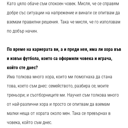
Като цяло обаче съм спокоен човек. Мисля, че се справям
добре със ситуации на напрежение и винаги се опитвам да
вземам правилни решения. Така че мисля, че го използвам
по добър начин.
По време на кариерата ви, а и преди нея, има ли хора във
и извън футбола, които са оформили човека и играча,
който сте днес?
Има толкова много хора, които ми помогнаха да стана
това, което съм днес: семейството, разбира се; моите
треньори; и съотборниците ми. Научил съм толкова много
от най-различни хора и просто се опитвам да вземам
малки неща от хората около мен. Така се превърнах в
човека, който съм днес.