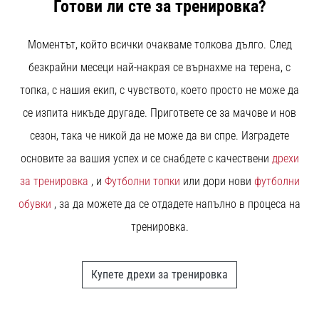
Готови ли сте за тренировка?
с
официални
екипи
Моментът, който всички очакваме толкова дълго. След
и
обувки
безкрайни месеци най-накрая се върнахме на терена, с
от
топка, с нашия екип, с чувството, което просто не може да
Nike,
се изпита никъде другаде. Пригответе се за мачове и нов
adidas
и
сезон, така че никой да не може да ви спре. Изградете
PUMA.
основите за вашия успех и се снабдете с качествени
дрехи
Бъди
част
за тренировка
, и
Футболни топки
или дори нови
футболни
от
обувки
, за да можете да се отдадете напълно в процеса на
всеки
мач,
тренировка.
гол
и…
Купете дрехи за тренировка
9. 6. 2025
•