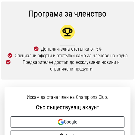
1 мин. четене
Програма за членство
Nike
Phantom
6
Открий
новите
Допълнителна отстъпка от 5%
футболни
Специални оферти и отстъпки само за членове на клуба
обувки
Предварителен достъп до ексклузивни новини и
Nike
ограничени продукти
Phantom
6
–
прецизност,
контрол
Искам да стана член на Champions Club.
и
Със съществуващ акаунт
мощ
във
Google
всяко
докосване.