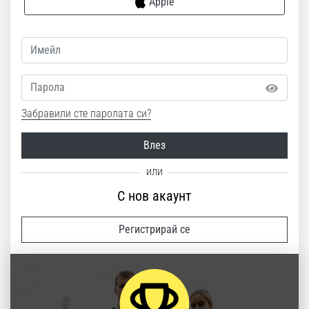
Apple
Перфектни
за
играчи,
…
Парола
Покажи
всички
Забравили сте паролата си?
статии
Влез
С нов акаунт
Регистрирай се