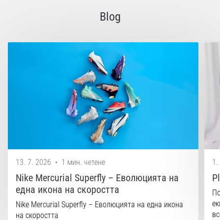
Blog
13. 7. 2026
•
1 мин. четене
1.
Nike Mercurial Superfly – Еволюцията на
P
една икона на скоростта
По
ек
Nike Mercurial Superfly – Еволюцията на една икона
вс
на скоростта