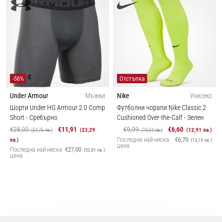
-56%
Отстъпка
Under Armour
Мъжки
Nike
Унисекс
Шорти Under HG Armour 2.0 Comp
Футболни чорапи Nike Classic 2
Short
- Сребърно
Cushioned Over-the-Calf
- Зелен
€28,00
€11,91
€9,99
€6,60
(54,76 лв.)
(23,29
(19,54 лв.)
(12,91 лв.)
Последна най-ниска
€6,70
лв.)
(13,10 лв.)
цена
Последна най-ниска
€27,00
(52,81 лв.)
цена