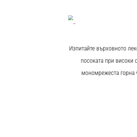
Изпитайте върховното лек
посоката при високи 
мономрежеста горна ча