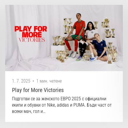
1. 7. 2025
•
1 мин. четене
Play for More Victories
Подготви се за женското ЕВРО 2025 с официални
екипи и обувки от Nike, adidas и PUMA. Бъди част от
всеки мач, гол и…