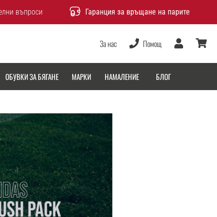
елни въпроси
Гаранция за връщане на парите
За нас
Помощ
Потребител
количка
ОБУВКИ ЗА БЯГАНЕ
МАРКИ
НАМАЛЕНИЕ
БЛОГ