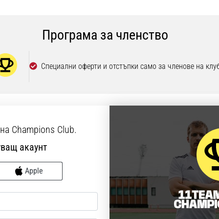
Програма за членство
Специални оферти и отстъпки само за членове на клу
 на Champions Club.
уващ акаунт
Apple