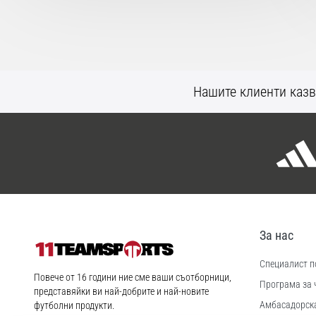
Нашите клиенти казв
За нас
Специалист по
11teamsports.bg
Повече от 16 години ние сме ваши съотборници,
Програма за 
представяйки ви най-добрите и най-новите
Aмбасадорск
футболни продукти.