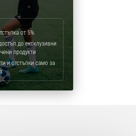
тстъпка от 5%
достъп до ексклузивни
ичени продукти
ти и отстъпки само за
а