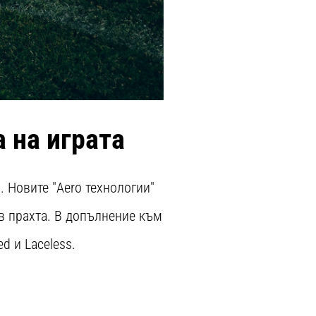
 на играта
. Новите "Aero технологии"
в прахта. В допълнение към
ed и Laceless.