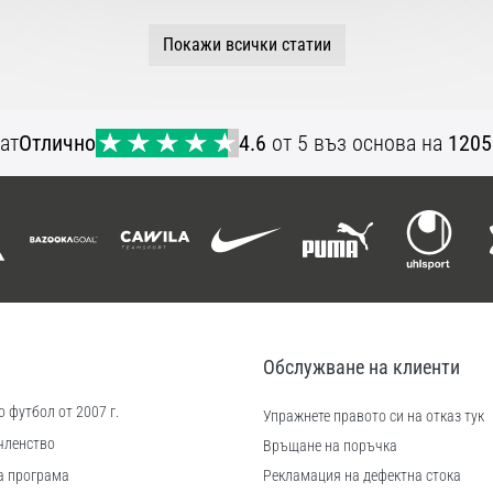
Покажи всички статии
ат
Отлично
4.6
от 5 въз основа на
1205
Обслужване на клиенти
 футбол от 2007 г.
Упражнете правото си на отказ тук
членство
Връщане на поръчка
а програма
Рекламация на дефектна стока