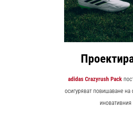
Проектира
adidas Crazyrush Pack
пост
осигуряват повишаване на 
иновативния X