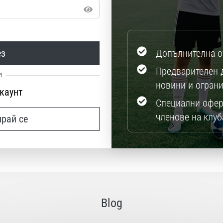
ез
Допълнителна о
Предварителен 
новини и огран
акаунт
Специални офер
членове на клуб
ирай се
Blog