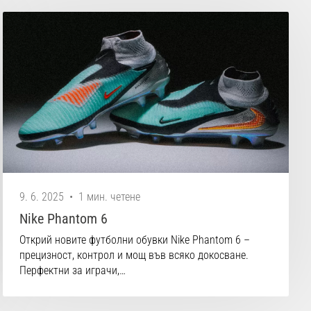
9. 6. 2025
•
1 мин. четене
Nike Phantom 6
Открий новите футболни обувки Nike Phantom 6 –
прецизност, контрол и мощ във всяко докосване.
Перфектни за играчи,…