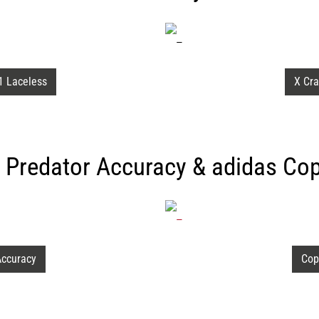
1 Laceless
X Cra
 Predator Accuracy & adidas Co
Accuracy
Cop