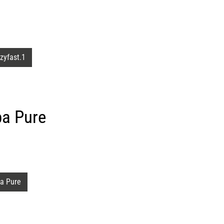
zyfast.1
pa Pure
a Pure