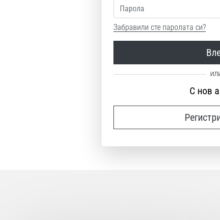
Парола
Забравили сте паролата си?
Вл
С нов 
Регистр