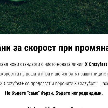
ни за скорост при промяна
авя нови стандарти с чисто новата линия
X Crazyfast
скоростта на вашата игра и ще изпратят защитниците 
 Crazyfast+ се предлагат и версиите X Crazyfast.1 Lac
Не бъдете "само" бързи. Бъдете непредвидими.