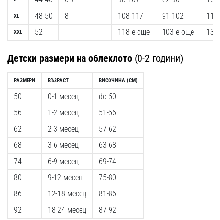
Перфектни
за
48-50
8
108-117
91-102
115
XL
играчи,
52
118 е още
103 е още
132
XXL
…
Детски размери на облеклото
(0-2 години)
Покажи
всички
РАЗМЕРИ
ВЪЗРАСТ
ВИСОЧИНА
(CM)
статии
50
0-1 месец
do 50
56
1-2 месец
51-56
62
2-3 месец
57-62
68
3-6 месец
63-68
74
6-9 месец
69-74
80
9-12 месец
75-80
86
12-18 месец
81-86
92
18-24 месец
87-92