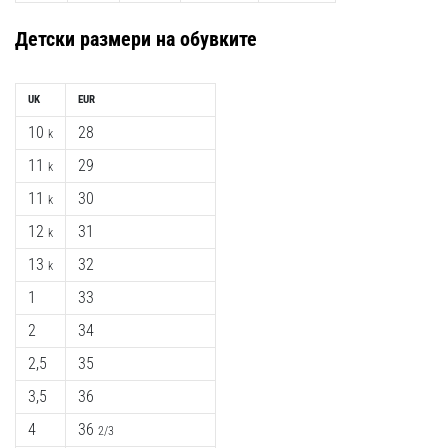
Детски размери на обувките
UK
EUR
10
28
k
11
29
k
11
30
k
12
31
k
13
32
k
1
33
2
34
2,5
35
3,5
36
4
36
2/3