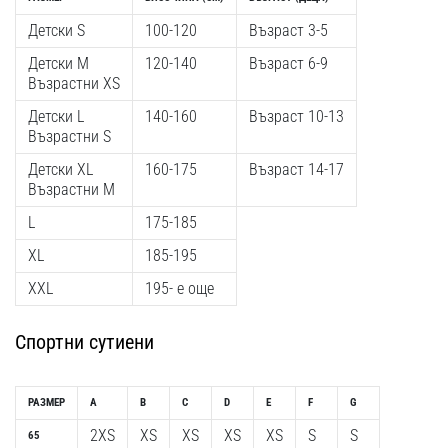
Детски S
100-120
Възраст 3-5
Детски M
120-140
Възраст 6-9
Възрастни XS
Детски L
140-160
Възраст 10-13
Възрастни S
Детски XL
160-175
Възраст 14-17
Възрастни M
L
175-185
XL
185-195
XXL
195- е още
Спортни сутиени
РАЗМЕР
A
B
C
D
E
F
G
2XS
XS
XS
XS
XS
S
S
65