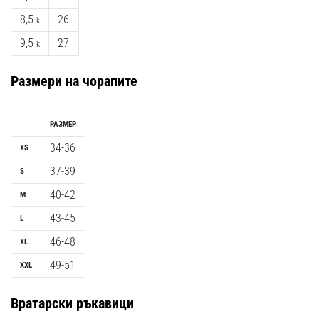
8,5
26
k
9,5
27
k
Размери на чорапите
РАЗМЕР
34-36
XS
37-39
S
40-42
M
43-45
L
46-48
XL
49-51
XXL
Вратарски ръкавици