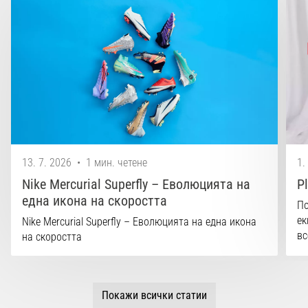
13. 7. 2026
•
1 мин. четене
1.
Nike Mercurial Superfly – Еволюцията на
P
една икона на скоростта
По
ек
Nike Mercurial Superfly – Еволюцията на една икона
вс
на скоростта
Покажи всички статии