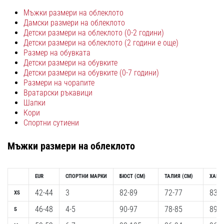
с
Мъжки размери на облеклото
официални
Дамски размери на облеклото
екипи
Детски размери на облеклото (0-2 години)
и
Детски размери на облеклото (2 години е още)
обувки
Размер на обувката
от
Детски размери на обувките
Nike,
Детски размери на обувките (0-7 години)
adidas
Размери на чорапите
и
Вратарски ръкавици
PUMA.
Шапки
Кори
Бъди
Спортни сутиени
част
от
Мъжки размери на облеклото
всеки
мач,
гол
EUR
СПОРТНИ МАРКИ
БЮСТ
(CM)
ТАЛИЯ
(CM)
ХАНШ
и…
42-44
3
82-89
72-77
83-8
XS
9. 6. 2025
46-48
4-5
90-97
78-85
89-9
S
•