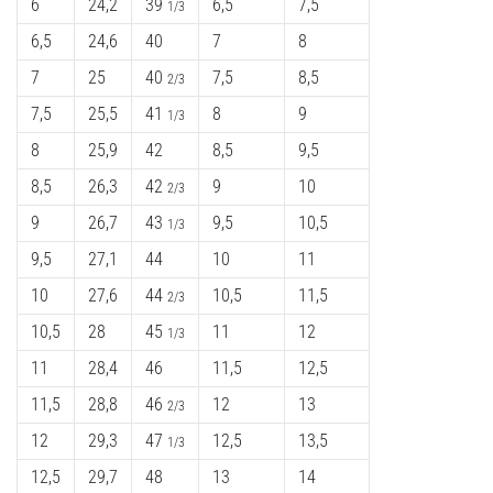
6
24,2
39
6,5
7,5
1/3
6,5
24,6
40
7
8
7
25
40
7,5
8,5
2/3
7,5
25,5
41
8
9
1/3
8
25,9
42
8,5
9,5
8,5
26,3
42
9
10
2/3
9
26,7
43
9,5
10,5
1/3
9,5
27,1
44
10
11
10
27,6
44
10,5
11,5
2/3
10,5
28
45
11
12
1/3
11
28,4
46
11,5
12,5
11,5
28,8
46
12
13
2/3
12
29,3
47
12,5
13,5
1/3
12,5
29,7
48
13
14