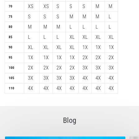
XS
XS
S
S
S
M
M
70
S
S
S
M
M
M
L
75
M
M
M
L
L
L
L
80
L
L
L
XL
XL
XL
XL
85
XL
XL
XL
XL
1X
1X
1X
90
1X
1X
1X
1X
2X
2X
2X
95
2X
2X
2X
2X
3X
3X
3X
100
3X
3X
3X
3X
4X
4X
4X
105
4X
4X
4X
4X
4X
4X
4X
110
Blog