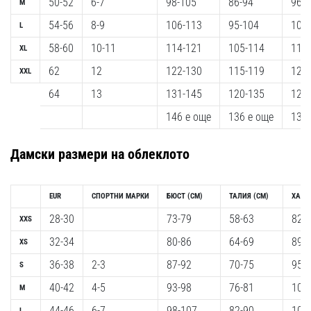
50-52
6-7
98-105
86-94
96-
M
1 мин. четене
54-56
8-9
106-113
95-104
106
L
Nike
Phantom
58-60
10-11
114-121
105-114
114
XL
6
62
12
122-130
115-119
122
XXL
Открий
64
13
131-145
120-135
129
новите
футболни
146 е още
136 е още
139 
обувки
Nike
Дамски размери на облеклото
Phantom
6
–
EUR
СПОРТНИ МАРКИ
БЮСТ
(CM)
ТАЛИЯ
(CM)
ХАН
прецизност,
28-30
73-79
58-63
82-
XXS
контрол
и
32-34
80-86
64-69
89-
XS
мощ
36-38
2-3
87-92
70-75
95-
S
във
всяко
40-42
4-5
93-98
76-81
101
M
докосване.
44-46
6-7
98-107
82-90
107
L