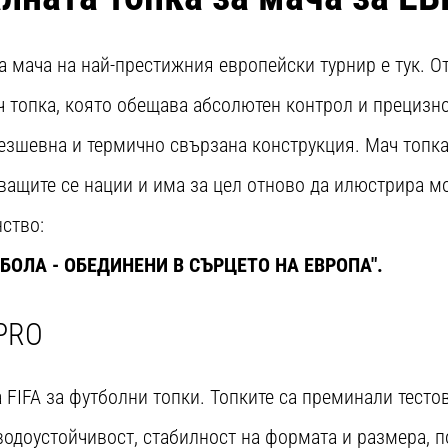
а мача на най-престижния европейски турнир е тук. О
ч топка, която обещава абсолютен контрол и прецизн
безшевна и термично свързана конструкция. Мач топка
ващите се нации и има за цел отново да илюстрира м
ство:
БОЛА - ОБЕДИНЕНИ В СЪРЦЕТО НА ЕВРОПА".
 PRO
 FIFA за футболни топки. Топките са преминали тесто
водоустойчивост, стабилност на формата и размера, п