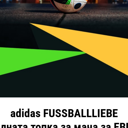
adidas FUSSBALLLIEBE
лната топка за мача за ЕВ