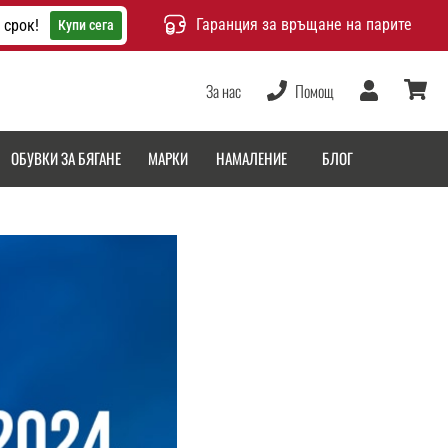
Гаранция за връщане на парите
 срок!
Купи сега
За нас
Помощ
Потребител
количка
ОБУВКИ ЗА БЯГАНЕ
МАРКИ
НАМАЛЕНИЕ
БЛОГ