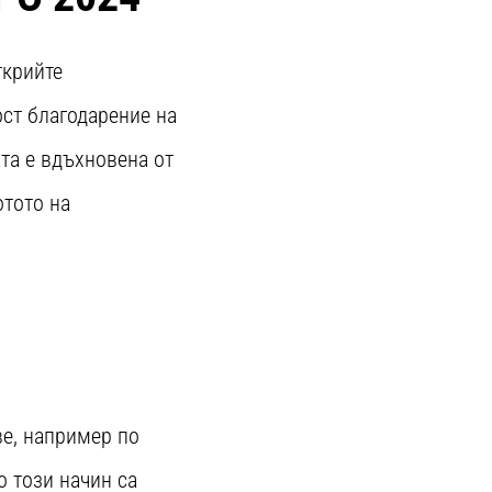
ткрийте
ост благодарение на
та е вдъхновена от
отото на
ве, например по
о този начин са