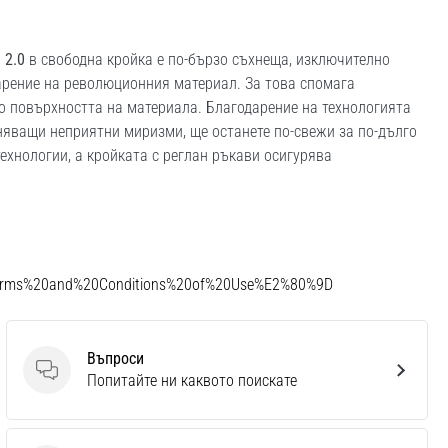
 2.0
в свободна кройка е по-бързо съхнеща, изключително
дарение на революционния материал. За това спомага
о повърхността на материала. Благодарение на технологията
иняващи неприятни миризми, ще останете по-свежи за по-дълго
ехнологии, а кройката с реглан ръкави осигурява
Terms%20and%20Conditions%20of%20Use%E2%80%9D
Въпроси
Въпроси
Попитайте ни каквото поискате