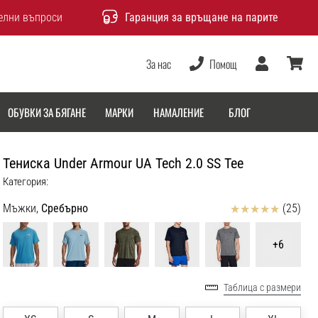
елни въпроси
Гаранция за връщане на парите
За нас
Помощ
Потребител
количка
ОБУВКИ ЗА БЯГАНЕ
МАРКИ
НАМАЛЕНИЕ
БЛОГ
Тениска Under Armour UA Tech 2.0 SS Tee
Категория:
Отзиви
Мъжки,
Сребърно
(25)
+6
Таблица с размери