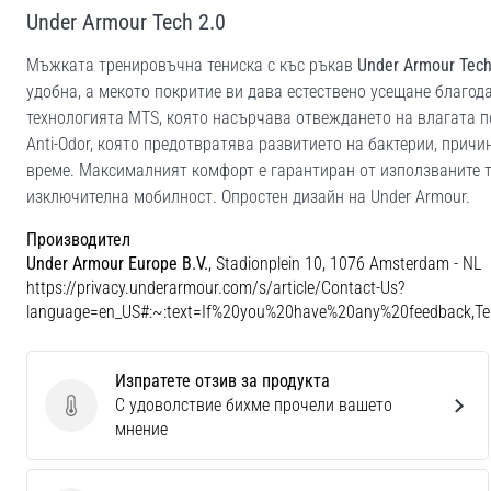
Under Armour Tech 2.0
Мъжката тренировъчна тениска с къс ръкав
Under Armour Tech
удобна, а мекото покритие ви дава естествено усещане благо
технологията MTS, която насърчава отвеждането на влагата п
Anti-Odor, която предотвратява развитието на бактерии, прич
време. Максималният комфорт е гарантиран от използваните т
изключителна мобилност. Опростен дизайн на Under Armour.
Производител
Under Armour Europe B.V.
, Stadionplein 10, 1076 Amsterdam - NL
https://privacy.underarmour.com/s/article/Contact-Us?
language=en_US#:~:text=If%20you%20have%20any%20feedback,
Изпратете отзив за продукта
С удоволствие бихме прочели вашето
Изпратете отзив за продукта
мнение