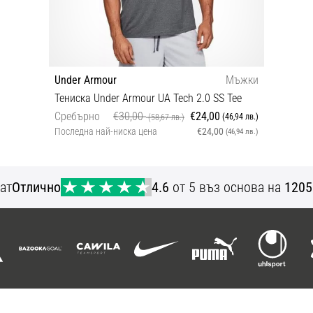
Under Armour
Мъжки
Тениска Under Armour UA Tech 2.0 SS Tee
Сребърно
€30,00
€24,00
(46,94 лв.)
(58,67 лв.)
Последна най-ниска цена
€24,00
(46,94 лв.)
XS S M L XL XXL
ат
Отлично
4.6
от 5 въз основа на
1205