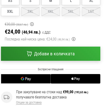
XS
S
M
L
XL
XXL
3XL
4XL
5XL
LGT
€30,00
(58,67 лв.)
€24,00
(46,94 лв.)
с ДДС
Последна най-ниска цена:
€24,00
(46,94 лв.)
Добави в количката
При закупуване на стоки над
€99,00
(193,63 лв.)
получавате безплатна доставка
Опции за доставка