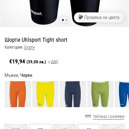
с
официални
екипи
Промяна на цвета
и
обувки
от
Шорти Uhlsport Tight short
Nike,
adidas
Категория:
Шорти
и
PUMA.
€19,94
(39,00 лв.)
с ДДС
Бъди
част
Мъжки,
Черен
от
всеки
мач,
гол
и…
Таблица с размери
9. 6. 2025
•