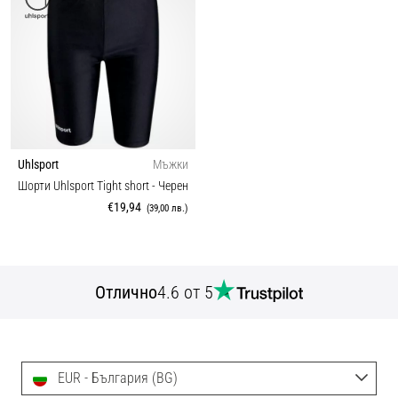
Uhlsport
Мъжки
Шорти Uhlsport Tight short
- Черен
€19,94
(39,00 лв.)
Отлично
4.6 от 5
EUR - България (BG)