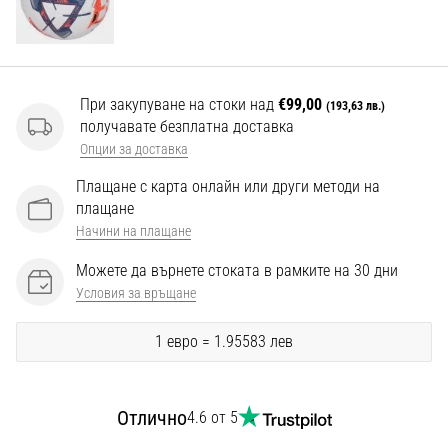
Перфектни
за
играчи,
…
При закупуване на стоки над
€99,00
(193,63 лв.)
получавате безплатна доставка
Покажи
Опции за доставка
всички
Плащане с карта онлайн или други методи на
статии
плащане
Начини на плащане
Можете да върнете стоката в рамките на 30 дни
Условия за връщане
1 евро = 1.95583 лев
Отлично
4.6 от 5