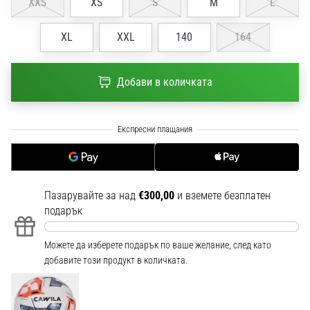
XXS
XS
S
M
L
1 мин. четене
Nike
XL
XXL
140
164
Phantom
6
Добави в количката
Открий
новите
футболни
обувки
Nike
Phantom
6
–
Пазарувайте за над
€300,00
и вземете безплатен
прецизност,
подарък
контрол
и
Можете да изберете подарък по ваше желание, след като
мощ
добавите този продукт в количката.
във
всяко
докосване.