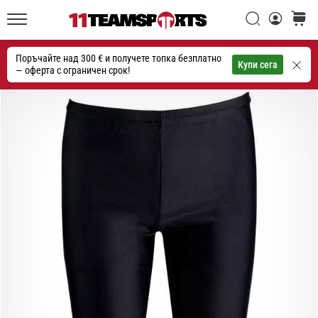
една
Търси
количк
икона
11teamsports.bg
на
Поръчайте над 300 € и получете топка безплатно
скоростта
Търсене
Купи сега
— оферта с ограничен срок!
1. 7. 2025
•
1 мин. четене
Play
for
More
Victories
Подготви
се
за
женското
ЕВРО
2025