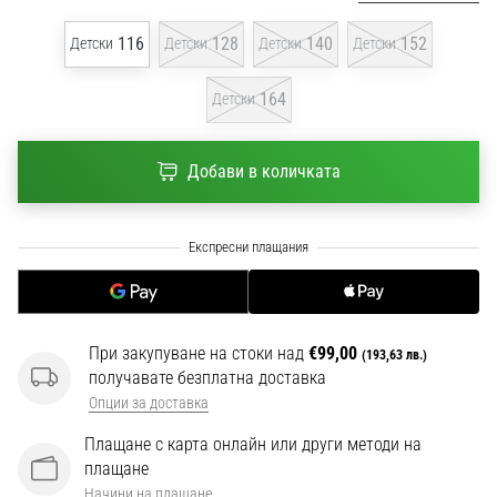
1 мин. четене
116
128
140
152
Детски
Детски
Детски
Детски
Nike
Phantom
164
6
Детски
Открий
новите
Добави в количката
футболни
обувки
Nike
Phantom
6
–
прецизност,
При закупуване на стоки над
€99,00
контрол
(193,63 лв.)
получавате безплатна доставка
и
Опции за доставка
мощ
във
Плащане с карта онлайн или други методи на
всяко
плащане
докосване.
Начини на плащане