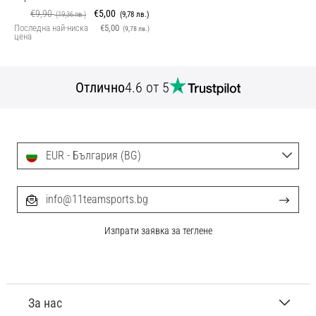
€9,90
€5,00
(19,36 лв.)
(9,78 лв.)
Последна най-ниска
€5,00
(9,78 лв.)
цена
Отлично
4.6 от 5
EUR - България (BG)
info@11teamsports.bg
Изпрати заявка за теглене
За нас