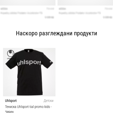
Наскоро разглеждани продукти
Uhlsport
Детски
Тениска Uhlsport tial promo kids
-
Черен