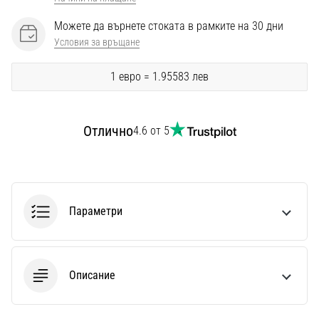
Перфектни
за
Можете да върнете стоката в рамките на 30 дни
играчи,
Условия за връщане
…
1 евро = 1.95583 лев
Покажи
всички
Отлично
4.6 от 5
статии
Параметри
Описание