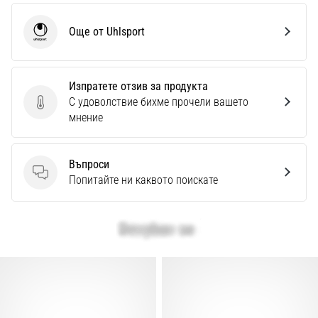
Още от Uhlsport
Uhlsport
Изпратете отзив за продукта
С удоволствие бихме прочели вашето
Изпратете отзив за продукта
мнение
Въпроси
Въпроси
Попитайте ни каквото поискате