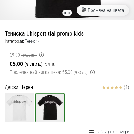
с
официални
Промяна на цвета
екипи
и
обувки
Тениска Uhlsport tial promo kids
от
Nike,
Категория:
Тениски
adidas
и
€9,90
(19,36 лв.)
PUMA.
€5,00
(9,78 лв.)
с ДДС
Бъди
Последна най-ниска цена:
€5,00
(9,78 лв.)
част
от
Отзиви
Детски,
Черен
(1)
всеки
мач,
гол
и…
9. 6. 2025
•
Таблица с размери