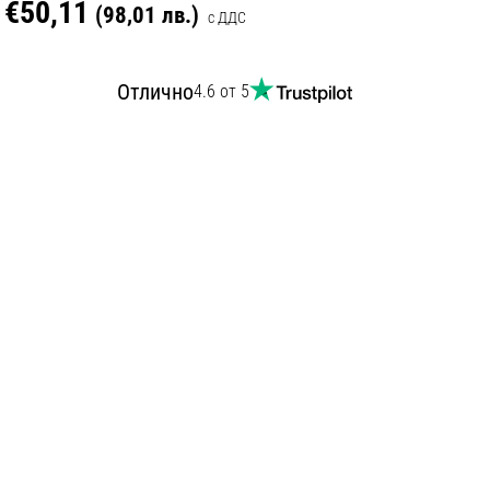
€50,11
(98,01 лв.)
с ДДС
Отлично
4.6 от 5