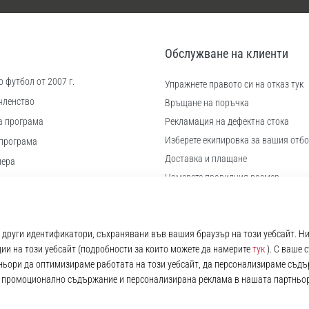
Обслужване на клиенти
 футбол от 2007 г.
Упражнете правото си на отказ тук
членство
Връщане на поръчка
а програма
Рекламация на дефектна стока
Изберете екипировка за вашия отбо
програма
Доставка и плащане
иера
Намерете правилния размер
 бисквитки
Контакт
ловия
Често задавани въпроси
Политика за поверителност
© 2010 – 2026
11teamsports.bg