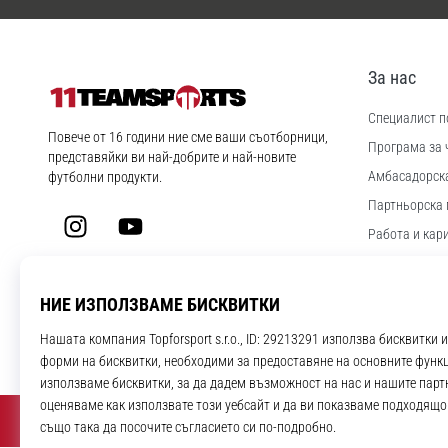
За нас
Специалист по
11teamsports.bg
Повече от 16 години ние сме ваши съотборници,
Програма за 
представяйки ви най-добрите и най-новите
Aмбасадорск
футболни продукти.
Партньорска 
Instagram
YouTube
Работа и кар
Настройки за
Правила и ус