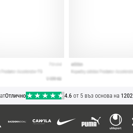
ат
Отлично
4.6
от 5 въз основа на
1202