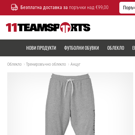
Безплатна доставка за
поръчки над €99,00
Поръч
11teamsports.bg
НОВИ ПРОДУКТИ
ФУТБОЛНИ ОБУВКИ
ОБЛЕКЛО
Е
Облекло
Тренировъчно облекло
Aнцуг