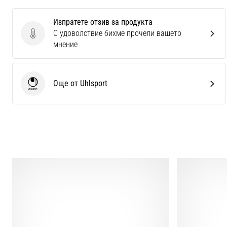
Изпратете отзив за продукта
С удоволствие бихме прочели вашето
Изпратете отзив за продукта
мнение
Още от Uhlsport
Uhlsport