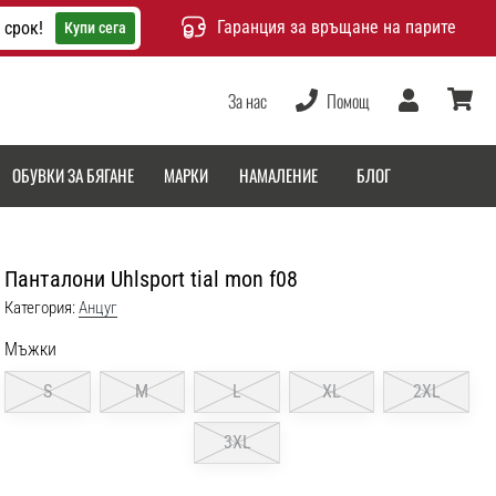
Гаранция за връщане на парите
 срок!
Купи сега
За нас
Помощ
Потребител
количка
ОБУВКИ ЗА БЯГАНЕ
МАРКИ
НАМАЛЕНИЕ
БЛОГ
Панталони Uhlsport tial mon f08
Категория:
Aнцуг
Мъжки
S
M
L
XL
2XL
3XL