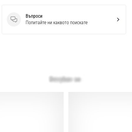
Въпроси
Въпроси
Попитайте ни каквото поискате