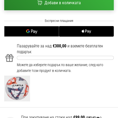
Добави в количката
1 мин. четене
Nike
Phantom
6
Открий
новите
футболни
Пазарувайте за над
€300,00
и вземете безплатен
обувки
подарък
Nike
Phantom
Можете да изберете подарък по ваше желание, след като
6
добавите този продукт в количката.
–
прецизност,
контрол
и
мощ
във
всяко
докосване.
При закупуване на стоки над
€99,00
(193,63 лв.)