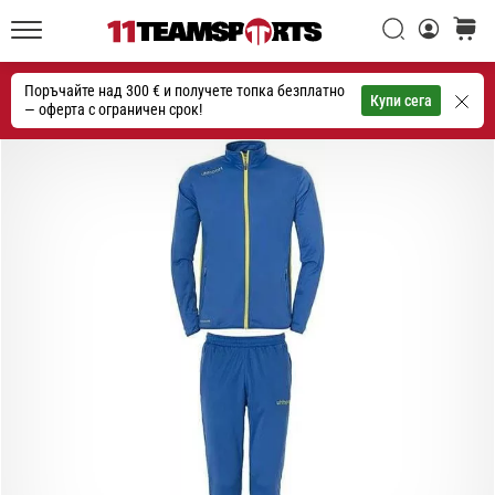
една
Търси
количк
икона
11teamsports.bg
на
Поръчайте над 300 € и получете топка безплатно
скоростта
Търсене
Купи сега
— оферта с ограничен срок!
1. 7. 2025
•
1 мин. четене
Play
for
More
Victories
Подготви
се
за
женското
ЕВРО
2025