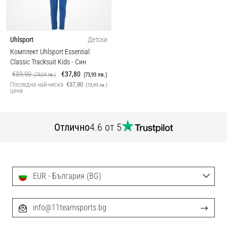
Uhlsport
Детски
Комплект Uhlsport Essential
Classic Tracksuit Kids
- Син
€39,90
€37,80
(78,04 лв.)
(73,93 лв.)
Последна най-ниска
€37,80
(73,93 лв.)
цена
Отлично
4.6 от 5
EUR - България (BG)
info@11teamsports.bg