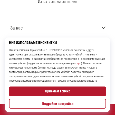
Изпрати заявка за теглене
За нас
Обслужване на клиенти
11teamsports.bg
Повече от 16 години ние сме ваши съотборници, представяйки ви
най-добрите и най-новите футболни продукти.
Instagram
YouTube
© 2010 – 2026
11teamsports.bg