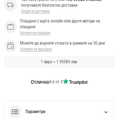
Перфектни
получавате безплатна доставка
за
Опции за доставка
играчи,
…
Плащане с карта онлайн или други методи на
плащане
Начини на плащане
Покажи
всички
Можете да върнете стоката в рамките на 30 дни
статии
Условия за връщане
1 евро = 1.95583 лев
Отлично
4.6 от 5
Параметри