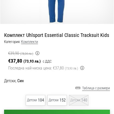
с
официални
екипи
и
обувки
от
Комплект Uhlsport Essential Classic Tracksuit Kids
Nike,
adidas
Категория:
Kомплекти
и
PUMA.
€39,90
(78,04 лв.)
Бъди
€37,80
(73,93 лв.)
с ДДС
част
Последна най-ниска цена:
€37,80
от
(73,93 лв.)
всеки
мач,
Детски,
Син
гол
Таблица с размери
и…
104
152
140
Детски
Детски
Детски
9. 6. 2025
•