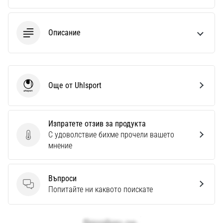
Описание
Още от Uhlsport
Uhlsport
Изпратете отзив за продукта
С удоволствие бихме прочели вашето
Изпратете отзив за продукта
мнение
Въпроси
Въпроси
Попитайте ни каквото поискате