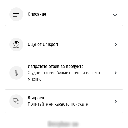
Описание
Още от Uhlsport
Uhlsport
Изпратете отзив за продукта
С удоволствие бихме прочели вашето
Изпратете отзив за продукта
мнение
Въпроси
Въпроси
Попитайте ни каквото поискате