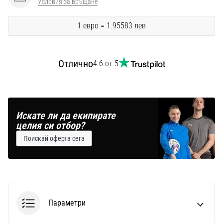
Условия за връщане
Перфектни
за
играчи,
1 евро = 1.95583 лев
…
Отлично
4.6 от 5
Покажи
всички
статии
Искате ли да екипирате
целия си отбор?
Поискай оферта сега
Параметри