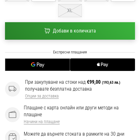
1 мин. четене
XL
Nike
Phantom
6
Добави в количката
Открий
новите
футболни
обувки
Nike
Phantom
6
При закупуване на стоки над
€99,00
(193,63 лв.)
–
получавате безплатна доставка
прецизност,
Опции за доставка
контрол
и
Плащане с карта онлайн или други методи на
мощ
плащане
във
Начини на плащане
всяко
Можете да върнете стоката в рамките на 30 дни
докосване.