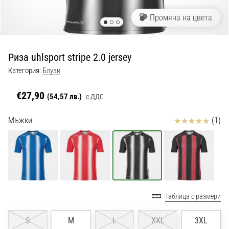
с
официални
Промяна на цвета
екипи
и
обувки
Риза uhlsport stripe 2.0 jersey
от
Nike,
Категория:
Блузи
adidas
и
€27,90
(54,57 лв.)
с ДДС
PUMA.
Бъди
Отзиви
Мъжки
(1)
част
от
всеки
мач,
гол
и…
Таблица с размери
9. 6. 2025
S
M
L
XXL
3XL
•