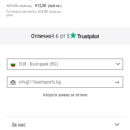
€24,95
€12,50
(48,80 лв.)
(24,45 лв.)
Последна най-ниска
€12,50
(24,45 лв.)
цена
Отлично
4.6 от 5
EUR - България (BG)
info@11teamsports.bg
Изпрати заявка за теглене
За нас