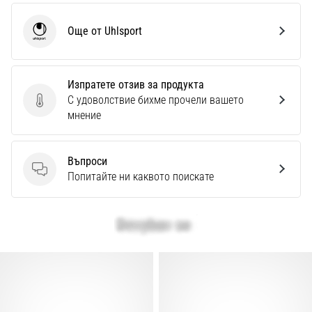
Още от Uhlsport
Uhlsport
Изпратете отзив за продукта
С удоволствие бихме прочели вашето
Изпратете отзив за продукта
мнение
Въпроси
Въпроси
Попитайте ни каквото поискате