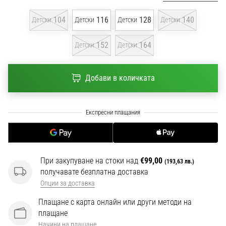
1 мин. четене
104
116
128
140
Детски
Детски
Детски
Детски
Nike
Phantom
152
164
6
Детски
Детски
Открий
новите
Добави в количката
футболни
обувки
Nike
Phantom
6
–
прецизност,
При закупуване на стоки над
€99,00
контрол
(193,63 лв.)
получавате безплатна доставка
и
Опции за доставка
мощ
във
Плащане с карта онлайн или други методи на
всяко
плащане
докосване.
Начини на плащане