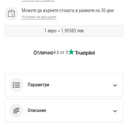
Перфектни
за
Можете да върнете стоката в рамките на 30 дни
играчи,
Условия за връщане
…
1 евро = 1.95583 лев
Покажи
всички
Отлично
4.6 от 5
статии
Параметри
Описание