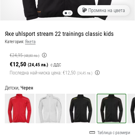
с
официални
Промяна на цвета
екипи
и
обувки
Яке uhlsport stream 22 trainings classic kids
от
Nike,
Категория:
Якета
adidas
и
€24,95
(48,80 лв.)
PUMA.
€12,50
(24,45 лв.)
с ДДС
Бъди
Последна най-ниска цена:
€12,50
(24,45 лв.)
част
от
Детски,
Черен
всеки
мач,
гол
и…
9. 6. 2025
•
Таблица с размери