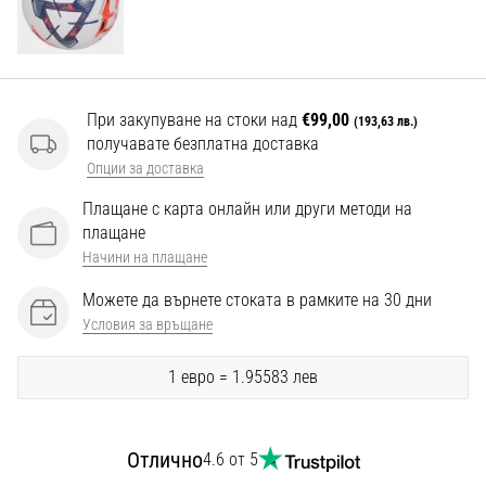
Перфектни
за
играчи,
…
При закупуване на стоки над
€99,00
(193,63 лв.)
получавате безплатна доставка
Покажи
Опции за доставка
всички
статии
Плащане с карта онлайн или други методи на
плащане
Начини на плащане
Можете да върнете стоката в рамките на 30 дни
Условия за връщане
1 евро = 1.95583 лев
Отлично
4.6 от 5