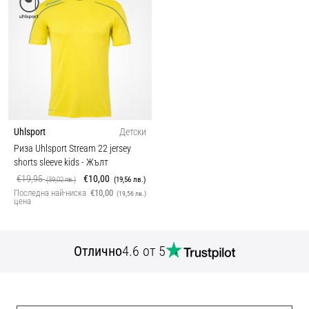
Uhlsport
Детски
Риза Uhlsport Stream 22 jersey
shorts sleeve kids
- Жълт
€19,95
€10,00
(39,02 лв.)
(19,56 лв.)
Последна най-ниска
€10,00
(19,56 лв.)
цена
Отлично
4.6 от 5