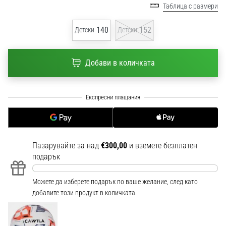
1 мин. четене
Таблица с размери
Nike
140
152
Детски
Детски
Phantom
6
Открий
Добави в количката
новите
футболни
обувки
Nike
Phantom
6
–
Пазарувайте за над
€300,00
и вземете безплатен
прецизност,
подарък
контрол
и
Можете да изберете подарък по ваше желание, след като
мощ
добавите този продукт в количката.
във
всяко
докосване.