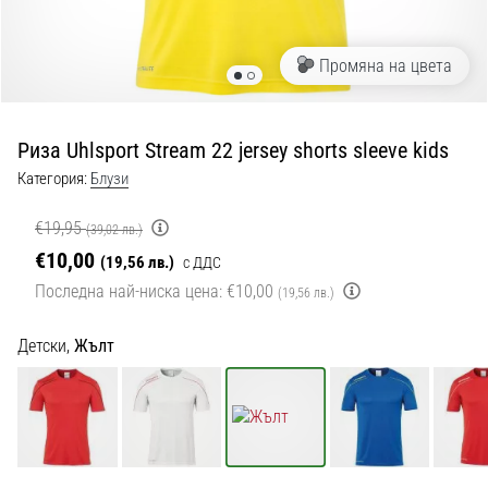
с
официални
екипи
Промяна на цвета
и
обувки
от
Риза Uhlsport Stream 22 jersey shorts sleeve kids
Nike,
adidas
Категория:
Блузи
и
PUMA.
€19,95
(39,02 лв.)
Бъди
€10,00
(19,56 лв.)
с ДДС
част
Последна най-ниска цена:
€10,00
от
(19,56 лв.)
всеки
мач,
Детски,
Жълт
гол
и…
9. 6. 2025
•