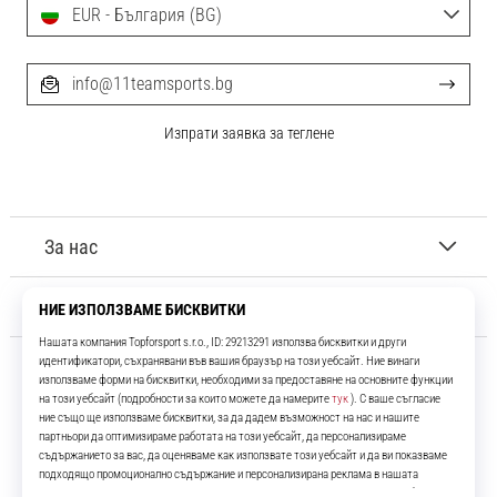
EUR - България (BG)
info@11teamsports.bg
Изпрати заявка за теглене
За нас
Обслужване на клиенти
11teamsports.bg
Повече от 16 години ние сме ваши съотборници, представяйки ви
най-добрите и най-новите футболни продукти.