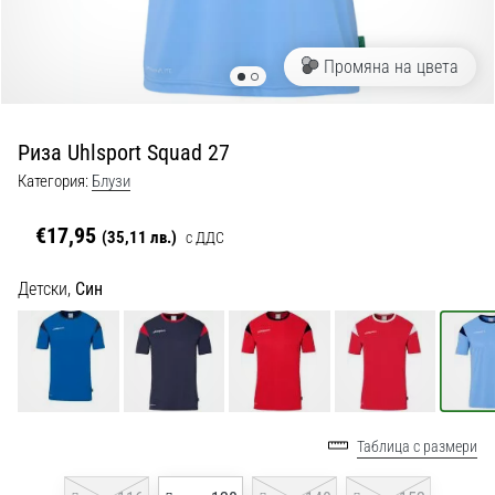
с
официални
екипи
Промяна на цвета
и
обувки
от
Риза Uhlsport Squad 27
Nike,
adidas
Категория:
Блузи
и
PUMA.
€17,95
(35,11 лв.)
с ДДС
Бъди
част
Детски,
Син
от
всеки
мач,
гол
и…
Таблица с размери
9. 6. 2025
•