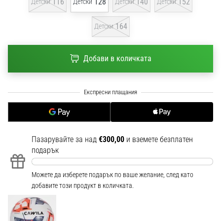
116
128
140
152
Детски
Детски
Детски
Детски
1 мин. четене
Nike
164
Детски
Phantom
6
Добави в количката
Открий
новите
футболни
обувки
Nike
Phantom
6
–
Пазарувайте за над
€300,00
и вземете безплатен
прецизност,
подарък
контрол
и
Можете да изберете подарък по ваше желание, след като
мощ
добавите този продукт в количката.
във
всяко
докосване.