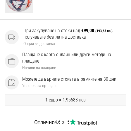
Перфектни
за
играчи,
…
При закупуване на стоки над
€99,00
(193,63 лв.)
получавате безплатна доставка
Покажи
Опции за доставка
всички
Плащане с карта онлайн или други методи на
статии
плащане
Начини на плащане
Можете да върнете стоката в рамките на 30 дни
Условия за връщане
1 евро = 1.95583 лев
Отлично
4.6 от 5