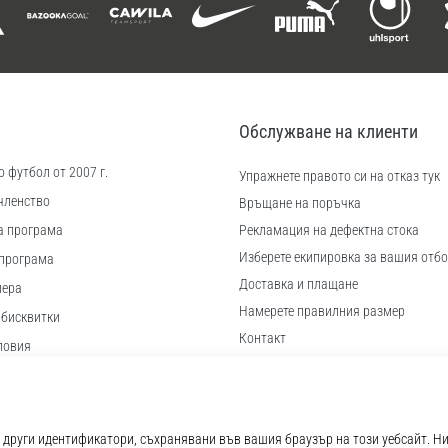
Обслужване на клиенти
 футбол от 2007 г.
Упражнете правото си на отказ тук
членство
Връщане на поръчка
а програма
Рекламация на дефектна стока
Изберете екипировка за вашия отбо
програма
Доставка и плащане
иера
Намерете правилния размер
 бисквитки
Контакт
ловия
Често задавани въпроси
Политика за поверителност