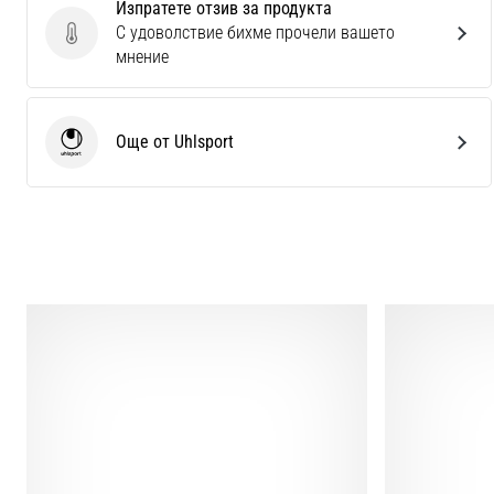
Изпратете отзив за продукта
С удоволствие бихме прочели вашето
Изпратете отзив за продукта
мнение
Още от Uhlsport
Uhlsport