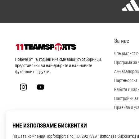
За нас
Специалист по
11teamsports.bg
Повече от 16 години ние сме ваши съотборници,
Програма за 
представяйки ви най-добрите и най-новите
Aмбасадорск
футболни продукти.
Партньорска 
Instagram
YouTube
Работа и кар
Настройки за
Правила и ус