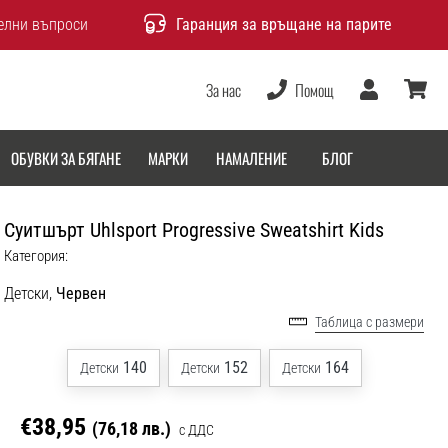
елни въпроси
Гаранция за връщане на парите
За нас
Помощ
Потребител
количка
ОБУВКИ ЗА БЯГАНЕ
МАРКИ
НАМАЛЕНИЕ
БЛОГ
Суитшърт Uhlsport Progressive Sweatshirt Kids
Категория:
Детски,
Червен
Таблица с размери
140
152
164
Детски
Детски
Детски
€38,95
(76,18 лв.)
с ДДС