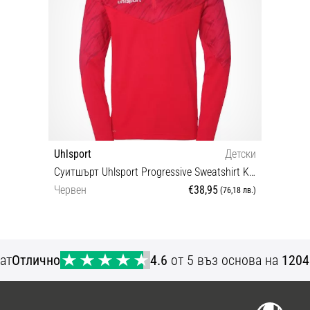
Uhlsport
Детски
Суитшърт Uhlsport Progressive Sweatshirt Kids
Червен
€38,95
(76,18 лв.)
140 152 164
ат
Отлично
4.6
от 5 въз основа на
1204