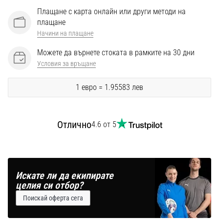
Перфектни
Плащане с карта онлайн или други методи на
за
плащане
играчи,
Начини на плащане
…
Можете да върнете стоката в рамките на 30 дни
Условия за връщане
Покажи
всички
1 евро = 1.95583 лев
статии
Отлично
4.6 от 5
Искате ли да екипирате
целия си отбор?
Поискай оферта сега