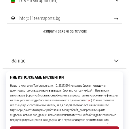
EUR - България (BG)
info@11teamsports.bg
Изпрати заявка за теглене
За нас
Обслужване на клиенти
11teamsports.bg
Повече от 16 години ние сме ваши съотборници, представяйки ви
най-добрите и най-новите футболни продукти.