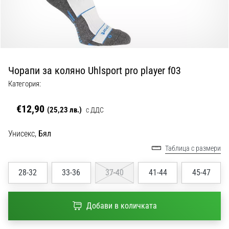
с
официални
екипи
и
обувки
от
Чорапи за коляно Uhlsport pro player f03
Nike,
adidas
Категория:
и
PUMA.
€12,90
(25,23 лв.)
с ДДС
Бъди
част
Унисекс,
Бял
от
Таблица с размери
всеки
мач,
гол
28-32
33-36
37-40
41-44
45-47
и…
Добави в количката
9. 6. 2025
•