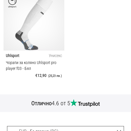
Uhlsport
Унисекс
Чорапи за коляно Uhlsport pro
player f03
- Бял
€12,90
(25,23 лв.)
Отлично
4.6 от 5