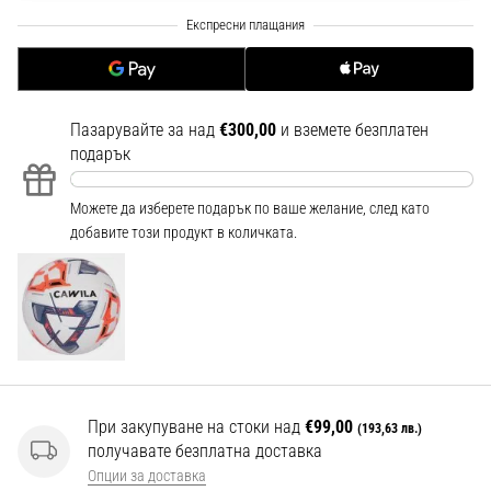
1 мин. четене
Nike
Phantom
6
Пазарувайте за над
€300,00
и вземете безплатен
Открий
подарък
новите
футболни
обувки
Можете да изберете подарък по ваше желание, след като
Nike
добавите този продукт в количката.
Phantom
6
–
прецизност,
контрол
и
мощ
във
При закупуване на стоки над
€99,00
(193,63 лв.)
всяко
получавате безплатна доставка
докосване.
Опции за доставка